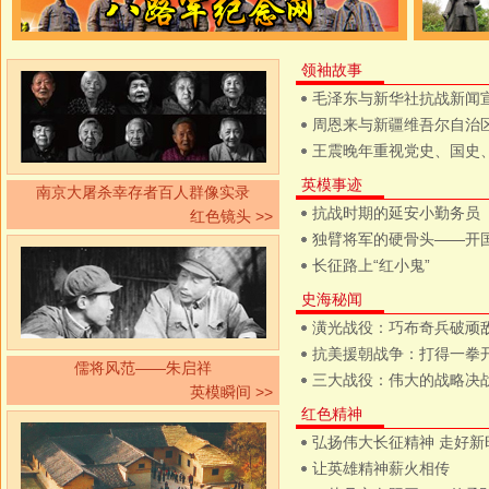
领袖故事
毛泽东与新华社抗战新闻
周恩来与新疆维吾尔自治
王震晚年重视党史、国史
英模事迹
南京大屠杀幸存者百人群像实录
抗战时期的延安小勤务员
红色镜头 >>
独臂将军的硬骨头——开
长征路上“红小鬼”
史海秘闻
潢光战役：巧布奇兵破顽
抗美援朝战争：打得一拳
儒将风范——朱启祥
三大战役：伟大的战略决
英模瞬间 >>
红色精神
弘扬伟大长征精神 走好新
让英雄精神薪火相传