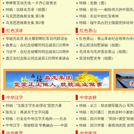
铮铮誓言动天地 一片丹心留青史
特稿：党旗（图）
特稿：抗联名言录（组图）
特稿：担当——献给伟大的中国共
马克思恩格斯全集 第1卷
特稿：长征中的红安将帅
马克思恩格斯全集 第2卷
特稿：端午高台烈士陵园凭悼诗词
红色演讲
红色香山
华诞共欢庆 薪火耀邯郸红军后代联谊会
红色香山：香山革命纪念馆举办庆
曲青山：在纪念胡耀邦同志诞辰110周年
香山双清别墅探秘（组图）
习近平：在纪念胡耀邦同志诞辰110周年
毛泽东与毛岸英在香山（组图）
龚正在纪念陈云同志诞辰120周年座谈会
双清别墅史考（组图）
中华汉字
中华农耕
特稿：“五眼文字生命理论”思想力量
特稿：从江：助农拥军暖兵心 军
陈先义：再谈关于文字问题
特稿：四川通江：抢抓农时小麦收
特稿：行走在中华汉字天地间——吕永
特稿：四川华蓥：“田间+课堂”助推
中华汉字：馆校联谊 学教融合——中国
特稿：四川华蓥：春雨润农田 农
中华教育
中华家训