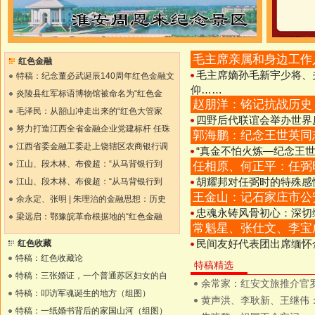
毛主席亲属和身边工作
红色金融
毛主席嫡孙毛新宇少将、
特稿：纪念董必武诞辰140周年红色金融文
仰……
炎陵县红军标语博物馆被命名为“红色金
赵朋洋：铭记抗战历史
毛泽民：从韶山冲走出来的“红色大管家
四野后代联谊会举办世界
努力打造江西全省金融企业党建标杆 任珠
郭海鹏：纪念王世英同
江西省委金融工委赴上饶辖区农商银行调
“真金不怕火炼—纪念王世
江山、段木林、布俊超：“从马背银行到
任相原、何正平：任弼
江山、段木林、布俊超：“从马背银行到
胡耀邦对任弼时的特殊感
王金山：记石家庄市公
余永定、张明 | 朱理治的金融思想：历史
忠魂永铸风骨初心：深切
梁远启：鄂豫皖革命根据地的“红色金融
常魁星、张仕文、李宝
红色收藏
民间友好代表团出席缅怀
特稿：红色收藏论
特稿精选
特稿：三张婚证，一个普通苏区妇女的自
余常家：红安文旅推介官
特稿：叩访军魂诞生的地方（组图）
黄声洪、李耿新、王继伟
特稿：一纸婚书背后的家国山河（组图）