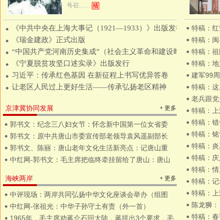
号召……
特稿：红
特稿：闽
特稿：祖
特稿：地
建军99
特稿：这
老兵跟党
京津冀协同发展
+ 更多
特稿：上
特稿：错
郭书文：纪念三八妇女节：怀念新中国第一位女省委
特稿：铭
郭书文：原中共唐山市委宣传部老领导袁风遥副部长
特稿：炎
郭书文、陈丽：唐山老年文化生活新亮点：记唐山重
特稿：庆
中红网-郭书文：毛主席把临终牵挂留给了唐山：唐山
特稿：情
海峡两岸
+ 更多
特稿：记
特稿：上
中评现场：两岸共同弘扬中华文化座谈会举办（组图
陈龙狮：
中红网-张祖光：中华子孙守土有责（外一首）
特稿：春
1965年，毛主席劝蒋介石回大陆，蒋提出3个要求，毛