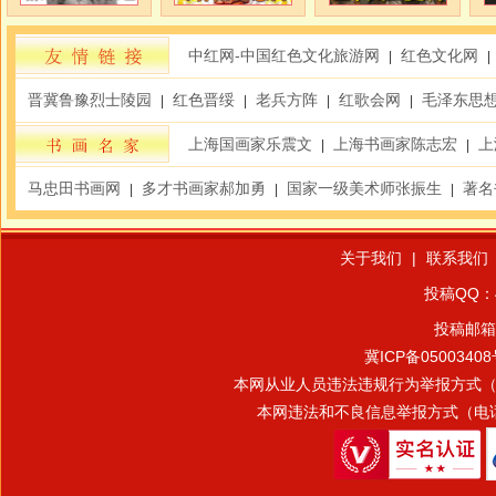
中红网-中国红色文化旅游网
红色文化网
|
|
晋冀鲁豫烈士陵园
红色晋绥
老兵方阵
红歌会网
毛泽东思
|
|
|
|
上海国画家乐震文
上海书画家陈志宏
上
|
|
马忠田书画网
多才书画家郝加勇
国家一级美术师张振生
著名
|
|
|
关于我们
|
联系我们
投稿QQ：4
投稿邮箱
冀ICP备05003408
本网从业人员违法违规行为举报方式（电话：13
本网违法和不良信息举报方式（电话：159