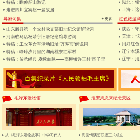
特稿：瞻仰韶山游记
湖北：铭
走进四川宜宾赵一曼故居
上海：这
导游词集
红色旅游
+ 更多
山东滕县第一个农村党支部旧址纪念馆解说词
陕西：守
河南驻马店杨靖宇旧居纪念馆导游词
天津：“
特稿：工农革命军活动旧址“万寿宫”解说词
用好红色
特稿：峥嵘岁月里的湖南桃寮红军村
辽宁本溪
特稿：传承经典 赓续血脉——高柳镇许王村“围子里
辽宁：用
毛泽东遗物馆
淮安周恩来纪念景区
从《毛泽东遗物故事》中学习伟人
海棠情演艺联盟正式成立