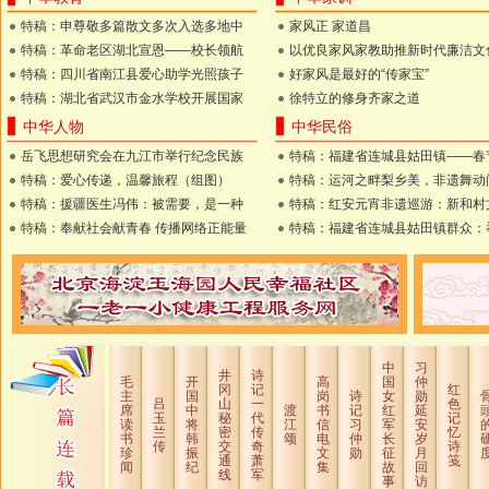
特稿：申尊敬多篇散文多次入选多地中
家风正 家道昌
特稿：革命老区湖北宣恩——校长领航
以优良家风家教助推新时代廉洁文
特稿：四川省南江县爱心助学光照孩子
好家风是最好的“传家宝”
特稿：湖北省武汉市金水学校开展国家
徐特立的修身齐家之道
中华人物
中华民俗
岳飞思想研究会在九江市举行纪念民族
特稿：福建省连城县姑田镇——春
特稿：爱心传递，温馨旅程（组图）
特稿：运河之畔梨乡美，非遗舞动
特稿：援疆医生冯伟：被需要，是一种
特稿：红安元宵非遗巡游：新和村
特稿：奉献社会献青春 传播网络正能量
特稿：福建省连城县姑田镇群众：
中
习
井
诗
毛
开
高
国
仲
冈
记
红
主
国
岗
诗
女
勋
吕
山
一
色
席
中
渡
书
记
红
延
玉
秘
代
记
读
将
江
信
习
军
安
兰
密
传
忆
书
韩
颂
电
仲
长
岁
传
交
奇
诗
珍
振
文
勋
征
月
通
萧
笺
闻
纪
集
故
回
线
军
事
访