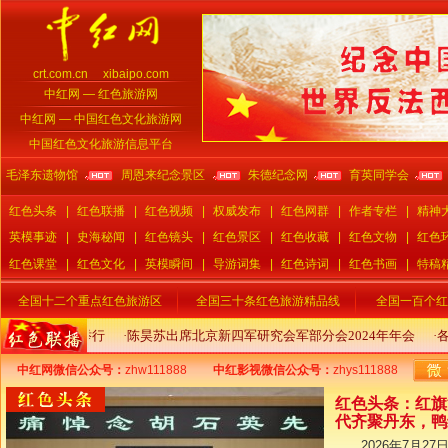
crt.com.cn xibaipo.com
中红网 — 红色旅游网
中红网 — 中国红色文化旅游网
中国红色文化旅游信息平台
毛泽东遗物馆
周恩来纪念景区
朱德纪念网
育英同学会
红色头条
|
红色联播
|
红色视频
|
权威发布
|
红色网群
|
作者专栏
|
精神
英模事迹
|
史海秘闻
|
红色镜头
|
红色景区
|
红色收藏
|
红色文物
|
红色
红色课堂
|
红色文化
|
英模瞬间
|
导游词集
|
红色诗词
|
红色书画
|
特稿
全国十二个重点红色旅游区
全国三十条红色旅游精品线
全国一百个红
中红网微信公众号：
zhw111888
中红影视微信公众号：
zhys111888
红色头条：红旗
代齐聚丹东，鸭
2026年7月