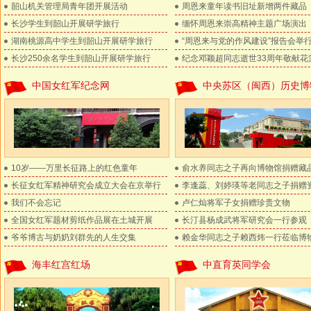
韶山机关管理局青年团开展活动
周恩来童年读书旧址新增两件藏品
长沙学生到韶山开展研学旅行
缅怀周恩来崇高精神主题广场演出
湖南桃源高中学生到韶山开展研学旅行
“周恩来与党的作风建设”报告会举
长沙250余名学生到韶山开展研学旅行
纪念邓颖超同志逝世33周年敬献花
中国女红军纪念网
中央苏区（闽西）历史博
10岁——万里长征路上的红色童年
俞水养同志之子再向博物馆捐赠藏
长征女红军精神研究会成立大会在京举行
李逢蕊、刘婷瑛等老同志之子捐赠
我们不会忘记
卢仁灿将军子女捐赠珍贵文物
全国女红军题材剪纸作品展在土城开展
长汀县杨成武将军研究会一行参观
爷爷博古与奶奶刘群先的人生交集
赖金华同志之子赖西炜一行莅临博
海丰红宫红场
中直育英同学会