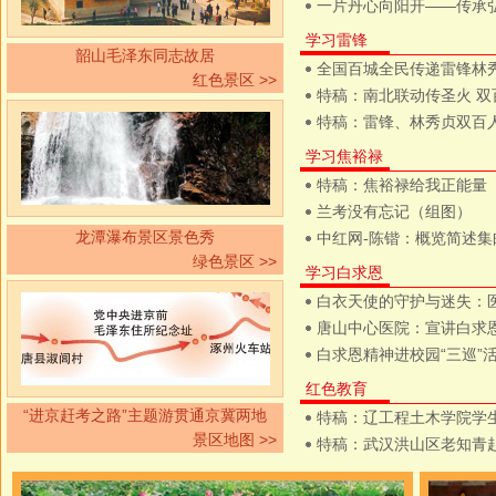
一片丹心向阳开——传承
学习雷锋
韶山毛泽东同志故居
全国百城全民传递雷锋林
红色景区 >>
特稿：南北联动传圣火 
特稿：雷锋、林秀贞双百
学习焦裕禄
特稿：焦裕禄给我正能量
兰考没有忘记（组图）
龙潭瀑布景区景色秀
中红网-陈锴：概览简述集
绿色景区 >>
学习白求恩
白衣天使的守护与迷失：
唐山中心医院：宣讲白求
白求恩精神进校园“三巡”
红色教育
“进京赶考之路”主题游贯通京冀两地
特稿：辽工程土木学院学生
景区地图 >>
特稿：武汉洪山区老知青