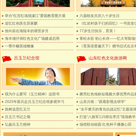
举办“红宫红场现濠江”爱国教育图片展
六届校友共庆八十岁生日
追忆红色医生苏家麒
《红岩村孩子们的回忆》一书首发
徐向前在海陆丰的艰苦岁月
77岁生日快乐，育英！
海丰埔仔洞红色文化广场建成启用
青松永驻 初心长存——忆大哥陈瑞
一尊巾帼英雄雕像
《育英蓓蕾遍天下》赠书仪式在京
吕玉兰纪念馆
山东红色文化旅游网
我为什么要写《玉兰精神》这部书
擦亮红色地标短视频大赛优秀作品
2025年新兵赴吕玉兰纪念馆参观学习
山东沂南：“跟着影视去研学”
抚树追思忆玉兰
“永不磨灭的青岛抗战记忆”主题巡
吕玉兰书记之颂
打造“八路军115师在枣庄”现场教
弘扬吕玉兰精神
场馆联动校园 红色种子播撒心田