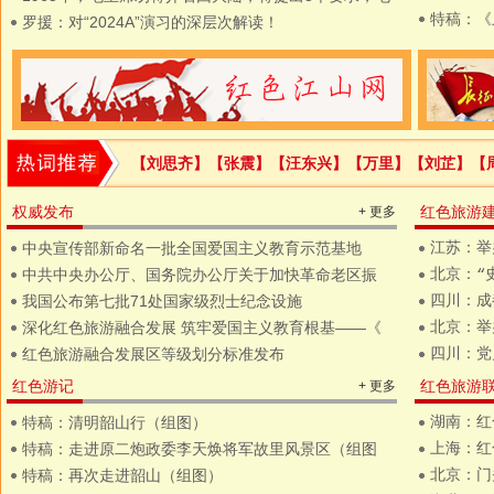
特稿：《
罗援：对“2024A”演习的深层次解读！
【刘思齐】
【张震】
【汪东兴】
【万里】
【刘芷】
【
权威发布
红色旅游
+ 更多
中央宣传部新命名一批全国爱国主义教育示范基地
江苏：举
中共中央办公厅、国务院办公厅关于加快革命老区振
北京：“
我国公布第七批71处国家级烈士纪念设施
四川：成
深化红色旅游融合发展 筑牢爱国主义教育根基——《
北京：举
红色旅游融合发展区等级划分标准发布
四川：党
红色游记
红色旅游
+ 更多
特稿：清明韶山行（组图）
湖南：红
特稿：走进原二炮政委李天焕将军故里风景区（组图
上海：红
特稿：再次走进韶山（组图）
北京：门