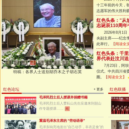
十三年前的今天，
志愿军的伟大胜利
红色头条：“从
志诞辰110周
2026年8月
央副主席——纪念李
此举行。
【阅读全
红色头条：千里
界代表赴汶川送
7月23日，阿
仪式。中共四川省
圈。
【阅读全文】
红色论坛
红色联播
+ 更多
毛泽民烈士后人授课并捐赠书籍
毛泽民烈士后人曹耘山先生应邀来到韶山
作专题授课……
重温毛泽东主席的 “劳动语录”
毛泽东响亮地发出“自己动手，丰衣足食”的