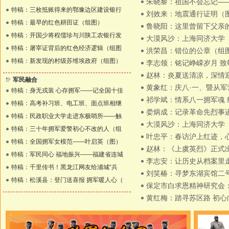
朱晓黎：祖国不会忘记—
特稿：三枚抵账得来的鄂豫边区建设银行
刘效来：地震通行证明（
特稿：最早的红色耕田证（组图）
鲁晓阳：这里曾留下父亲的
特稿：开国少将程儒珍与川陕工农银行发
大漠风沙：上海同济大学
特稿：屠宰证背后的红色经济逻辑（组图
洪荣昌：错位的公章（组
特稿：新发现的村级苏维埃政府（组图）
李志领：铭记峥嵘岁月 
赵林：炎夏送清凉，深情迎
军民融合
黄象红：庆八·一、暨从
特稿：身无戎装 心存拥军——记全国十佳
祁学斌：情系八一拥军魂
特稿：高考补习班、电工班、面点班相继
娄炳成：记录革命先烈事
特稿：民政职业大学走进东极哨所——触
大漠风沙：上海同济大学
特稿：三十年拥军爱警初心不改的人（组
叶忠平：春访沪上红迹，
特稿：全国拥军女模范——叶启英（图）
赵林：《上虞英烈》正式
特稿：军民同心 福地振兴——福建省连城
李志安：让历史从档案里
特稿：千里传书！黑龙江网友给浦城“兵
刘笑椿：寻梦东湖宾馆二
特稿：松溪县：登门送喜报 拥军暖人心（
保定市白求恩精神研究会
黄红梅：踏寻苏区路 初心