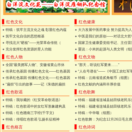
红色文化
红色健康
特稿：筑牢主流文化之魂 彰显红色内蕴
大力发展中医药事业 努力提高为
筑牢文化自信的思想根基
中医是我们的原创——对话北大哲
寻找北大“硬核”——光荣革命传统（
国家卫生健康委党组书记、主任雷
充分发挥红色资源的育人功能
粟说：小米的起源与人类文明（组
红色人物
红色文物
全国“最美拥军人物”、安徽省黄山市休
“那天，听说红军要来……”
传承红色基因 传播红色文化——红色基因
“人在号谱在”——《中国工农红军
传承红色基因 传播红色文化——红色基因
特稿：云南省造贰角银币（组图）
“扁担”引出的故事 ——记《朱德的扁担
红色文献的内涵和丰厚价值
红色歌谣
红色歌舞
特稿：我珍藏的《红安革命歌谣选》
特稿：福建省连城县姑田镇老民乐
特稿：红色歌谣中的女红军形象建构及
特稿：福建省连城县姑田镇老民乐
特稿：红色赣南三字经(千字文)
特稿：中华颂（组图）
特稿：传唱红色歌谣 弘扬长征精神
红色歌舞：为纪念12月26日毛主
红色格言
红色诗词