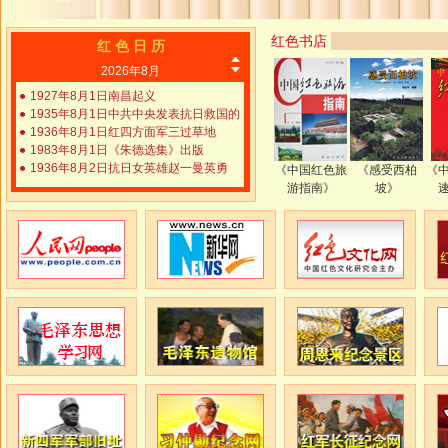
红色书店
《中国红色旅
《感受西柏
《
游指南》
坡》