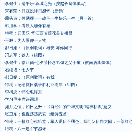
李健生：清平乐·蓉城之光（按赵长卿体填写）
·
宋有荣：日寇投降日感怀（新韵）
·
藏头诗：仲勋颂一一战斗一生快乐一生（另一首）
·
韩用学：看铁人雕像有感
·
特稿：归田乐·怀江西省莲花县甘祖昌
·
王毅：为人景仰一人物
·
郝日娟：（原创歌词）雄安 与你同行
·
冯志军：铁人（组图）
·
李健生：临江仙·七夕节怀念氢弹之父于敏（依南唐李煜体）
·
石继增：七夕节
·
郝日娟：（原创歌词）有我
·
特稿：纪念抗日战争胜利78周年（组图）
·
李树忠：怀念毛泽东
·
学习毛主席诗词观
·
如月之恒，如日之升：《诗经》的中华文明“精神标识”意义
·
张卫东：巍巍荡荡武安（组诗五首）
·
特稿：一颗红心献给党，军人退伍不褪色。我们队伍向太阳，一部红
·
特稿：八一建军节感怀
·