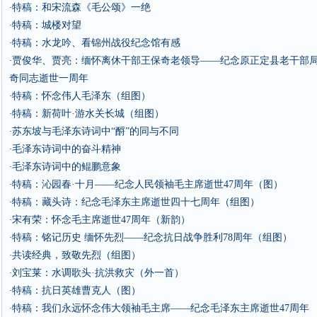
特稿：和宋流森《毛公颂》一绝
·
特稿：城楼对望
·
特稿：水龙吟、看锦州战役纪念馆有感
·
贾俊华、贾亮：缅怀离休干部王保奇老领导——纪念原正定县老干部
·
奇同志逝世一周年
特稿：怀念伟人毛泽东（组图）
·
特稿：新荷叶·游水关长城（组图）
·
苏东坡与毛泽东诗词中“酹”的同与不同
·
毛泽东诗词中的奋斗精神
·
毛泽东诗词中的鲲鹏意象
·
特稿：沁园春·十月——纪念人民领袖毛主席逝世47周年（图）
·
特稿：藏头诗：纪念毛泽东主席逝世四十七周年（组图）
·
宋有荣：怀念毛主席逝世47周年（新韵）
·
特稿：铭记历史 缅怀先烈——纪念抗日战争胜利78周年（组图）
·
共读经典，致敬先烈（组图）
·
刘宝莱：水调歌头·抗洪救灾（外一首）
·
特稿：抗日英雄曹克人（图）
·
特稿：我们永远怀念伟大领袖毛主席——纪念毛泽东主席逝世47周年
·