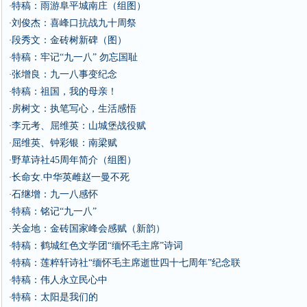
特稿：雨游阜平城南庄（组图）
·
刘俊杰：喜峰口抗战九十周祭
·
段秀文：金砖树新碑（图）
·
特稿：牢记“九一八” 勿忘国耻
·
张增良：九一八事变纪念
·
特稿：祖国，我的母亲！
·
房树文：执笔写心，生活感悟
·
李元考、屈维英：山城堡战役赋
·
屈维英、钟彩银：南梁赋
·
野草诗社45周年简介（组图）
·
长命女.中华英雌赵一曼不死
·
石继增：九一八感怀
·
特稿：铭记“九一八”
·
关金地：金砖国家峰会感赋（新韵）
·
特稿：鹤城红色文学团“缅怀毛主席”诗词
·
特稿：莲粹轩诗社“缅怀毛主席逝世四十七周年”纪念联
·
特稿：伟人永立民心中
·
特稿：太阳是我们的
·