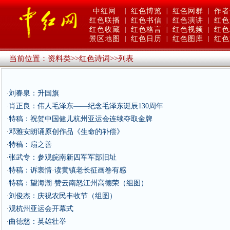
中红网
|
红色博览
|
红色网群
|
作者
红色联播
|
红色书信
|
红色演讲
|
红色
红色收藏
|
红色格言
|
红色视频
|
红色
景区地图
|
红色日历
|
红色图库
|
红色
当前位置：
资料类
>>
红色诗词
>>
列表
刘春泉：升国旗
·
肖正良：伟人毛泽东——纪念毛泽东诞辰130周年
·
特稿：祝贺中国健儿杭州亚运会连续夺取金牌
·
邓雅安朗诵原创作品《生命的补偿》
·
特稿：扇之善
·
张武专：参观皖南新四军军部旧址
·
特稿：诉衷情·读黄镇老长征画卷有感
·
特稿：望海潮·赞云南怒江州高德荣（组图）
·
刘俊杰：庆祝农民丰收节（组图）
·
观杭州亚运会开幕式
·
曲德慈：英雄壮举
·