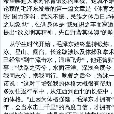
希望唤起大家对体育锻炼的重视。这就不
论家的毛泽东发表的第一篇文章是《体育
陈“国力苶弱，武风不振，民族之体质日趋
之现象也”，强调身体是“载知识之车而寓道
提出“欲文明其精神，先自野蛮其体魄”的
从学生时代开始，毛泽东始终坚持锻炼，
泳、登山、露宿、长途跋涉以及体操和拳
己经常“到中流击水，浪遏飞舟”，他还曾
事：“铁路之旁兮，水面汪洋。深浅合度兮
我同志兮，携我同行。晚餐之后兮，游泳一
诺说：“这对于增强我的体格大概很有帮助
多次往返行军中，从江西到西北的长征中
的体格。”正因为体格强健，毛泽东才拥有
年，会当水击三千里”的高度自信，才拥有