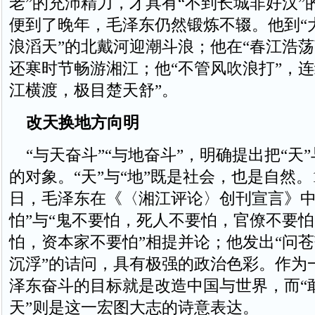
老”的充沛精力，才具有“不到长城非好汉”
便到了晚年，毛泽东仍然锻炼不辍。他到“
浪滔天”的北戴河迎潮斗浪；他在“春江浩荡
还寒时节畅游湘江；他“不管风吹浪打”，连
江横渡，极目楚天舒”。
改天换地方向明
“与天奋斗”“与地奋斗”，明确提出把“天”
的对象。“天”与“地”既是社会，也是自然。19
日，毛泽东在《〈湘江评论〉创刊宣言》中
怕”与“鬼不要怕，死人不要怕，官僚不要
怕，资本家不要怕”相提并论；他发出“问
沉浮”的诘问，具有极强的政治色彩。作为
泽东奋斗的目标就是改造中国与世界，而“
天”则是这一宏图大志的诗意表达。