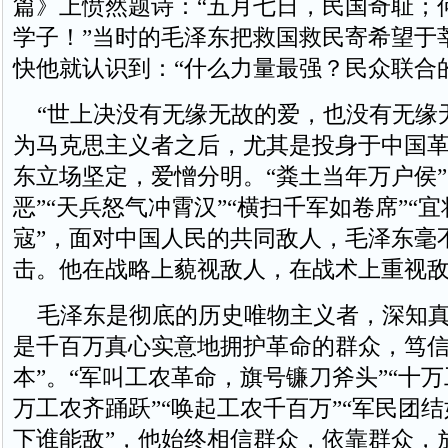
篇》上愤然题诗：“五月七日，民国奇耻；
学子！”当时的毛泽东把救国救民寄希望于
快他就认识到：“什么力量最强？民众联合
“世上决没有无缘无故的爱，也没有无缘无
为马克思主义者之后，尤其是投身于中国
东立场坚定，爱憎分明。“粪土当年万户侯”
恶”“天兵怒气冲霄汉”“横扫千军如卷席”“
寇”，面对中国人民的共同敌人，毛泽东毫
击。他在战略上藐视敌人，在战术上重视
毛泽东是彻底的历史唯物主义者，深知真
是千百万真心实意地拥护革命的群众，笃信
本”。“军叫工农革命，旗号镰刀斧头”“十万
万工农齐踊跃”“唤起工农千百万”“军民团
下谁能敌”，他始终相信群众，依靠群众，