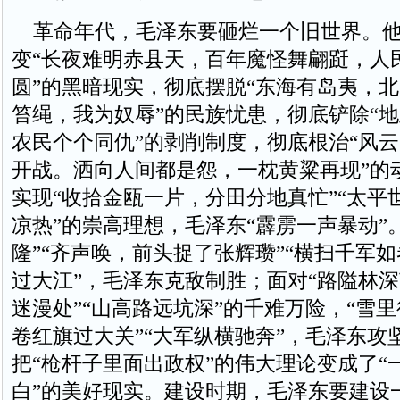
革命年代，毛泽东要砸烂一个旧世界。他
变“长夜难明赤县天，百年魔怪舞翩跹，人
圆”的黑暗现实，彻底摆脱“东海有岛夷，北
笞绳，我为奴辱”的民族忧患，彻底铲除“
农民个个同仇”的剥削制度，彻底根治“风
开战。洒向人间都是怨，一枕黄粱再现”的
实现“收拾金瓯一片，分田分地真忙”“太平
凉热”的崇高理想，毛泽东“霹雳一声暴动”
隆”“齐声唤，前头捉了张辉瓒”“横扫千军如
过大江”，毛泽东克敌制胜；面对“路隘林深
迷漫处”“山高路远坑深”的千难万险，“雪里
卷红旗过大关”“大军纵横驰奔”，毛泽东攻
把“枪杆子里面出政权”的伟大理论变成了“
白”的美好现实。建设时期，毛泽东要建设