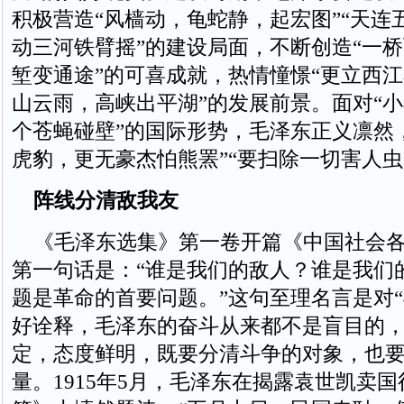
积极营造“风樯动，龟蛇静，起宏图”“天连
动三河铁臂摇”的建设局面，不断创造“一
堑变通途”的可喜成就，热情憧憬“更立西
山云雨，高峡出平湖”的发展前景。面对“
个苍蝇碰壁”的国际形势，毛泽东正义凛然
虎豹，更无豪杰怕熊罴”“要扫除一切害人虫
阵线分清敌我友
《毛泽东选集》第一卷开篇《中国社会各
第一句话是：“谁是我们的敌人？谁是我们
题是革命的首要问题。”这句至理名言是对“
好诠释，毛泽东的奋斗从来都不是盲目的
定，态度鲜明，既要分清斗争的对象，也
量。1915年5月，毛泽东在揭露袁世凯卖