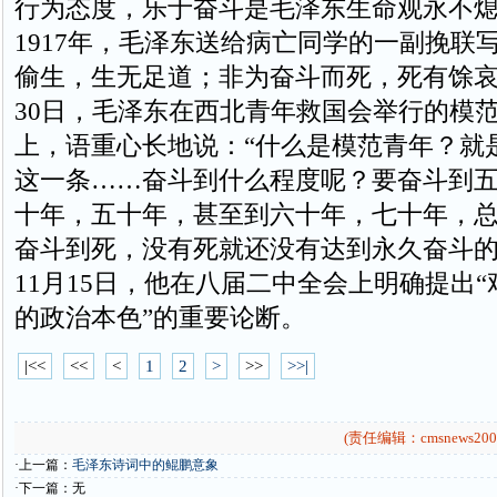
行为态度，乐于奋斗是毛泽东生命观永不
1917年，毛泽东送给病亡同学的一副挽联
偷生，生无足道；非为奋斗而死，死有馀哀。”
30日，毛泽东在西北青年救国会举行的模
上，语重心长地说：“什么是模范青年？就
这一条……奋斗到什么程度呢？要奋斗到
十年，五十年，甚至到六十年，七十年，
奋斗到死，没有死就还没有达到永久奋斗的目
11月15日，他在八届二中全会上明确提出
的政治本色”的重要论断。
|<<
<<
<
1
2
>
>>
>>|
(责任编辑：cmsnews200
·上一篇：
毛泽东诗词中的鲲鹏意象
·下一篇：无