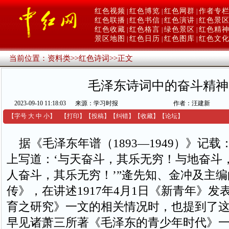
红色视频
红色博览
红色网群
作者专
|
|
|
红色联播
红色书信
红色演讲
红色景
|
|
|
红色收藏
红色格言
绿色景区
红色精
|
|
|
景区地图
红色日历
红色图库
红色文
|
|
|
当前位置：
资料类
>>
红色诗词
>>
正文
毛泽东诗词中的奋斗精神
2023-09-10 11:18:03
来源：学习时报
作者：汪建新
【字号
大
中
小
】
【
打印
】
【
投稿
】
【
纠错
】
【收藏】
【
论坛
】
据《毛泽东年谱（1893—1949）》记载
上写道：‘与天奋斗，其乐无穷！与地奋斗
人奋斗，其乐无穷！’”逄先知、金冲及主
传》，在讲述1917年4月1日《新青年》发
育之研究》一文的相关情况时，也提到了
早见诸萧三所著《毛泽东的青少年时代》