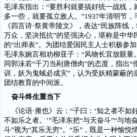
毛泽东指出：“要胜利就要搞好统一战线，
多一些，就要孤立敌人。”1937年清明节
《四言诗·祭黄帝陵文》，表达“民族阵线
万众，坚决抵抗”的坚强决心，堪称是中华
的“出师表”。为团结爱国民主人士积极参
毛泽东婉言相劝柳亚子：“风物长宜放眼量
同郭沫若“千刀当剐唐僧肉”的态度，指出“
训，妖为鬼蜮必成灾”，认为受妖精蒙蔽的
团结教育的中间派。
奋斗终生重当下
《论语·雍也》云：“子曰：‘知之者不如
不如乐之者。’”毛泽东把“与天奋斗”“与地奋
斗”视为“其乐无穷”。“乐”，既是一种愉悦