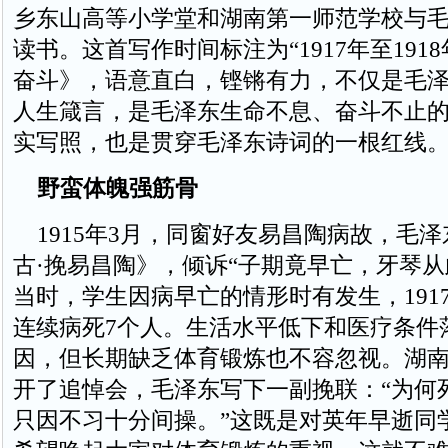
乡东山高等小学堂和湖南第一师范学校与
读书。这首写作时间标注为“1917年至1918
奋斗》，语意直白，铿锵有力，不仅是毛
人生箴言，是毛泽东生命不息、奋斗不止
实写照，也是贯穿毛泽东诗词的一根红线
野蛮体魄强筋骨
1915年3月，同窗好友易昌陶病故，毛
古·挽易昌陶》，倾诉“子期竟早亡，牙琴从
当时，学生因病早亡的情形时有发生，191
连续病死7个人。生活水平低下和医疗条件
因，但长期缺乏体育锻炼也不容忽视。湖
开了追悼会，毛泽东写下一副挽联：“为何
只因不习十分间操。”这既是对英年早逝同