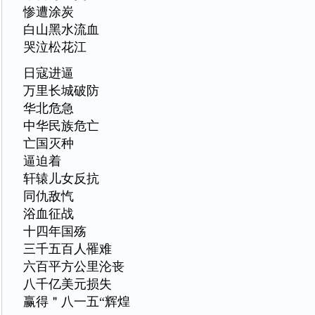
惨遭涂炭
白山黑水流血
哭泣松花江
日寇进逼
万里长城破防
华北危急
中华民族危亡
亡国灭种
逼迫着
轩辕儿女反抗
同仇敌忾
浴血征战
十四年国殇
三千五百人罹难
六百平方公里沦丧
八千亿美元损失
赢得＂八一五“辉煌