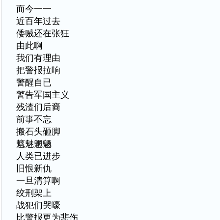
而今一一
近百年过去
倭贼还在张狂
由此啊
我们有理由
把警报拉响
警醒自已
警告军国主义
残渣们后裔
前事不忘
搬石头砸脚
魑魅魍魉
人类已进步
旧恨新仇
一旦清算啊
绞刑架上
战犯们哭嚎
比警报更为悲伤