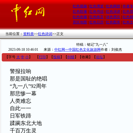
红色视频
|
红色博览
|
红色网群
|
作者
红色联播
|
红色书信
|
红色演讲
|
红色
红色收藏
|
红色格言
|
绿色景区
|
红色
景区地图
|
红色日历
|
红色图库
|
红色
当前位置：
资料类
>>
红色诗词
>>
正文
特稿：铭记“九一八”
2023-09-18 10:46:01
来源：
中红网一中国红色文化旅游网
作者：刘俊杰
【字号
大
中
小
】
【
打印
】
【
投稿
】
【
纠错
】
【收藏】
【
论坛
】
警报拉响
那是国耻的绝唱
“九一八”92周年
那悲惨一幕
人类难忘
自此一一
日军铁蹄
蹂躏东北大地
千百万生灵