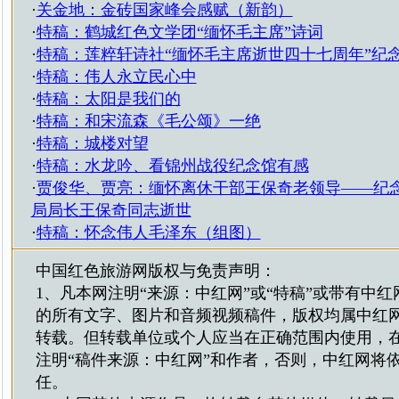
·
关金地：金砖国家峰会感赋（新韵）
·
特稿：鹤城红色文学团“缅怀毛主席”诗词
·
特稿：莲粹轩诗社“缅怀毛主席逝世四十七周年”纪
·
特稿：伟人永立民心中
·
特稿：太阳是我们的
·
特稿：和宋流森《毛公颂》一绝
·
特稿：城楼对望
·
特稿：水龙吟、看锦州战役纪念馆有感
·
贾俊华、贾亮：缅怀离休干部王保奇老领导——纪
局局长王保奇同志逝世
·
特稿：怀念伟人毛泽东（组图）
中国红色旅游网版权与免责声明：
1、凡本网注明“来源：中红网”或“特稿”或带有中红
的所有文字、图片和音频视频稿件，版权均属中红
转载。但转载单位或个人应当在正确范围内使用，
注明“稿件来源：中红网”和作者，否则，中红网将
任。