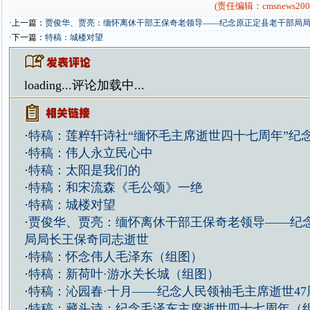
(责任编辑：cmsnews200
·上一篇：
贾俊华、贾亮：缅怀离休干部王保奇老领导——纪念原正定县老干部局
·下一篇：
特稿：城楼对望
loading...
评论加载中...
·
特稿：莲粹轩诗社“缅怀毛主席逝世四十七周年”纪
·
特稿：伟人永立民心中
·
特稿：太阳是我们的
·
特稿：和宋流森《毛公颂》一绝
·
特稿：城楼对望
·
贾俊华、贾亮：缅怀离休干部王保奇老领导——纪
局局长王保奇同志逝世
·
特稿：怀念伟人毛泽东（组图）
·
特稿：新荷叶·游水关长城（组图）
·
特稿：沁园春·十月——纪念人民领袖毛主席逝世47
·
特稿：藏头诗：纪念毛泽东主席逝世四十七周年（