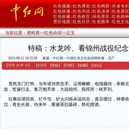
红色视频
红色博览
红色网群
作者专
|
|
|
红色联播
红色书信
红色演讲
红色景
|
|
|
红色收藏
红色格言
绿色景区
红色精
|
|
|
景区地图
红色日历
红色图库
红色文
|
|
|
当前位置：
资料类
>>
红色诗词
>>
正文
特稿：水龙吟、看锦州战役纪念
2023-09-12 16:35:59
来源：
中红网一中国红色文化旅游网
作者：北广
【字号
大
中
小
】
【
打印
】
【
投稿
】
【
纠错
】
【收藏】
【
论坛
】
竟然关门打狗，当年谁持胜负手。运筹帷幄，电报频传，幸赖北
攻，堑壕行走。集万炮齐发，大战锦州。指挥所：林罗刘。
往事应堪回首。牤牛屯，炉火闪烁余温尚在，黄豆嚼过，神勇依
沈，青史长留。待来年，重修英烈墓碑，祭祀摆酒。