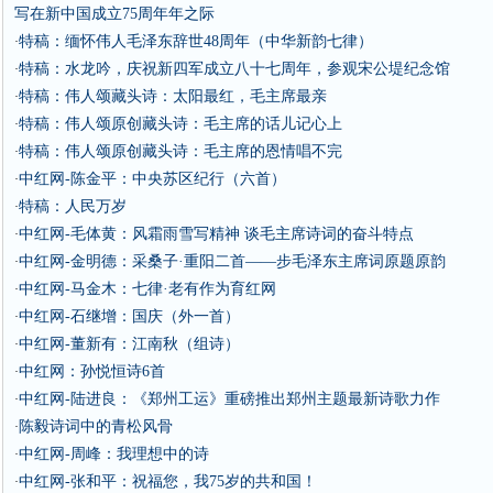
写在新中国成立75周年年之际
特稿：缅怀伟人毛泽东辞世48周年（中华新韵七律）
·
特稿：水龙吟，庆祝新四军成立八十七周年，参观宋公堤纪念馆
·
特稿：伟人颂藏头诗：太阳最红，毛主席最亲
·
特稿：伟人颂原创藏头诗：毛主席的话儿记心上
·
特稿：伟人颂原创藏头诗：毛主席的恩情唱不完
·
中红网-陈金平：中央苏区纪行（六首）
·
特稿：人民万岁
·
中红网-毛体黄：风霜雨雪写精神 谈毛主席诗词的奋斗特点
·
中红网-金明德：采桑子·重阳二首——步毛泽东主席词原题原韵
·
中红网-马金木：七律·老有作为育红网
·
中红网-石继增：国庆（外一首）
·
中红网-董新有：江南秋（组诗）
·
中红网：孙悦恒诗6首
·
中红网-陆进良：《郑州工运》重磅推出郑州主题最新诗歌力作
·
陈毅诗词中的青松风骨
·
中红网-周峰：我理想中的诗
·
中红网-张和平：祝福您，我75岁的共和国！
·