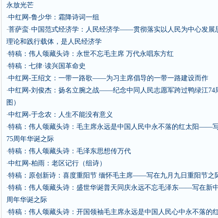
永放光芒
中红网-鲁少华：霜降诗词一组
·
菩萨蛮·中国范式经济学：人民经济学——贯彻落实以人民为中心发展
·
理论和践行载体，是人民经济学
特稿：伟人颂藏头诗：永世不忘毛主席 万代永唱东方红
·
特稿：七律·读兴国革命史
·
中红网-王绍文：一带一路歌——为习主席倡导的一带一路建设而作
·
中红网-刘俊杰：扬名立腕之战——纪念中同人民志愿军跨过鸭绿江74
·
图）
中红网-于念农：人生不能没有意义
·
特稿：伟人颂藏头诗：毛主席永远是中国人民中永不落的红太阳——
·
75周年华诞之际
特稿：伟人颂藏头诗：毛泽东思想传万代
·
中红网-柏雨：老区记行（组诗）
·
特稿：原创新诗：喜度重阳节 缅怀毛主席——写在九月九日重阳节之
·
特稿：伟人颂藏头诗：盛世华诞普天同庆永远不忘毛泽东——写在新中
·
周年华诞之际
特稿：伟人颂藏头诗：开国领袖毛主席永远是中国人民心中永不落的
·