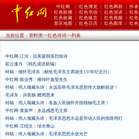
中红网
|
红色博览
|
红色网群
|
作者
红色联播
|
红色书信
|
红色演讲
|
红色
红色收藏
|
红色格言
|
红色视频
|
红色
景区地图
|
红色日历
|
红色图库
|
红色
当前位置：
资料类
>>
红色诗词
>>
列表
中红网-江河：抗美援朝英烈组诗
·
彩云逢月 《韩氏成语新编》
·
特稿：缅怀毛泽东（献给毛泽东主席诞生131年纪念日）
·
中红网-陈业秀：痛悼叶嘉莹先生
·
特稿：伟人颂藏头诗：永远高举毛泽东思想伟大旗帜前进！
·
毛泽东：诉衷肠·赠周恩来
·
特稿：伟人颂藏头诗：各族人民缅怀开国领袖毛主席！
·
中红网-黄振声：永远感恩毛主席
·
特稿：伟人颂藏头诗：毛泽东思想永远是劳动人民的指路明灯
·
中红网-王绍文：绿水青山
·
特稿：伟人颂藏头诗：毛泽东思想永放光芒
·