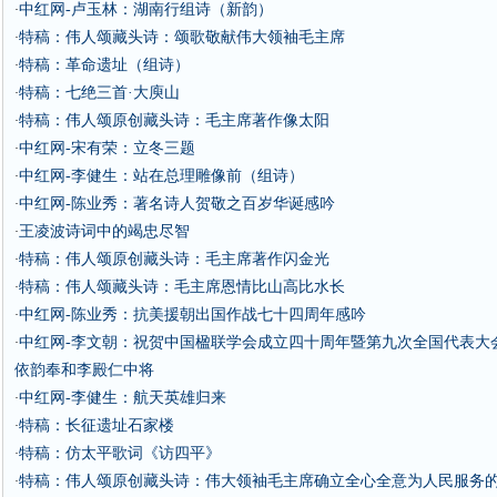
中红网-卢玉林：湖南行组诗（新韵）
·
特稿：伟人颂藏头诗：颂歌敬献伟大领袖毛主席
·
特稿：革命遗址（组诗）
·
特稿：七绝三首·大庾山
·
特稿：伟人颂原创藏头诗：毛主席著作像太阳
·
中红网-宋有荣：立冬三题
·
中红网-李健生：站在总理雕像前（组诗）
·
中红网-陈业秀：著名诗人贺敬之百岁华诞感吟
·
王凌波诗词中的竭忠尽智
·
特稿：伟人颂原创藏头诗：毛主席著作闪金光
·
特稿：伟人颂藏头诗：毛主席恩情比山高比水长
·
中红网-陈业秀：抗美援朝出国作战七十四周年感吟
·
中红网-李文朝：祝贺中国楹联学会成立四十周年暨第九次全国代表大
·
依韵奉和李殿仁中将
中红网-李健生：航天英雄归来
·
特稿：长征遗址石家楼
·
特稿：仿太平歌词《访四平》
·
特稿：伟人颂原创藏头诗：伟大领袖毛主席确立全心全意为人民服务
·