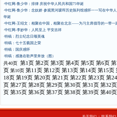
中红网-鲁少华：排律 庆祝中华人民共和国75华诞
·
中红网-鲁少华：念奴娇·参观黑河瑷珲历史陈列馆感怀一一写在中华人
·
华诞
中红网-王绍文：相聚在中国，相聚在北京——为习主席倡导的一带一
·
中红网-李妙华：人民至上 平安吉祥
·
特稿：烈士纪念日颂英魂
·
特稿：七十五载国之荣
·
特稿：国庆感怀
·
特稿：感激在歌声里奔放（图）
·
第1页
第2页
第3页
第4页
第5页
第6页
第
共40页
页
第11页
第12页
第13页
第14页
第15页
第10页
18页
第19页
第20页
第21页
第22页
第23页
第2
页
第27页
第28页
第29页
第30页
第31页
第32页
页
第35页
第36页
第37页
第38页
第39页
第40页
关于我们
联系我们
|