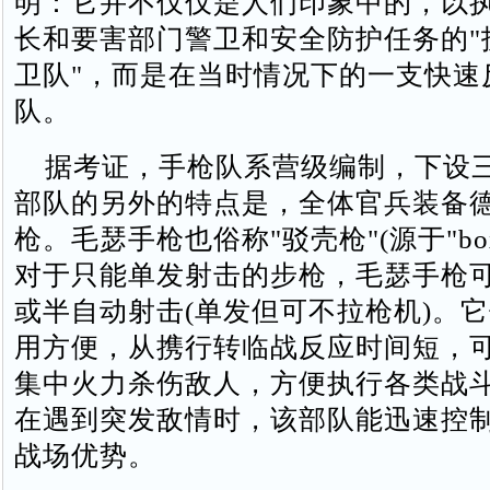
明：它并不仅仅是人们印象中的，以
长和要害部门警卫和安全防护任务的"护
卫队"，而是在当时情况下的一支快速反
队。
据考证，手枪队系营级编制，下设
部队的另外的特点是，全体官兵装备
枪。毛瑟手枪也俗称"驳壳枪"(源于"bo
对于只能单发射击的步枪，毛瑟手枪可
或半自动射击(单发但可不拉枪机)。
用方便，从携行转临战反应时间短，
集中火力杀伤敌人，方便执行各类战
在遇到突发敌情时，该部队能迅速控
战场优势。