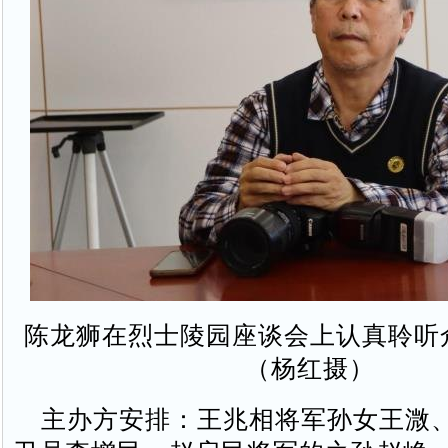
陈龙狮在烈士陵园座谈会上认真聆听
（杨红摄）
主办方安排：王兆相将军孙女王溦