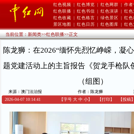
红色视频
|
红色博览
|
红色网群
|
作者
红色联播
|
红色书信
|
红色演讲
|
红色
红色收藏
|
红色格言
|
绿色景区
|
红色
景区地图
|
红色日历
|
红色图库
|
红色
当前位置：
新闻类
>>
红色联播
>>
正文
陈龙狮：在2026“缅怀先烈忆峥嵘，凝
题党建活动上的主旨报告《贺龙手枪队
（组图）
来源：澳门法治报
作者：陈龙狮
2026-04-07 10:14:41
【字号
大
中
小
】
【
打印
】
【
投稿