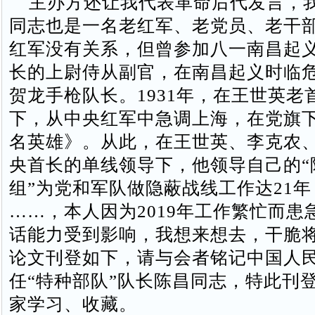
主办方还让我代表革命后代发言，
同志也是一名老红军、老党员、老干
红军没有关系，但曾参加八一南昌起
长的上尉侍从副官，在南昌起义时临
贺龙手枪队长。1931年，在王世英老
下，从中央红军中急调上海，在党旗
名英雄》。从此，在王世英、李克农
央首长的单线领导下，他领导自己的“
组”为党和军队做隐蔽战线工作达21
……，本人因为2019年工作繁忙而患
话能力受到影响，我想来想去，干脆
论文刊登如下，请与会者铭记中国人
任“特种部队”队长陈昌同志，特此刊
家学习、收藏。