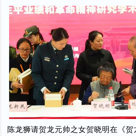
陈龙狮请贺龙元帅之女贺晓明在《贺