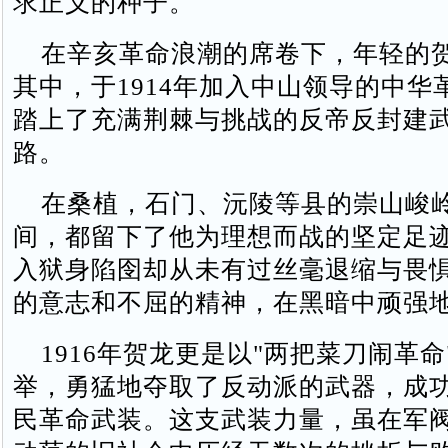
求正义的种子。
在辛亥革命浪潮的席卷下，年轻的
其中，于1914年加入中山领导的中华
踏上了充满荆棘与挑战的反帝反封建
路。
在桑植，石门、沅陵等县的崇山峻
间，都留下了他为理想而战的坚定足
入狱身陷囹却从未有过丝毫退缩与畏
的意志和不屈的精神，在黑暗中顽强
1916年贺龙更是以"两把菜刀闹革命
举，勇猛地夺取了反动派的武器，成
民革命武装。这支武装力量，虽在军