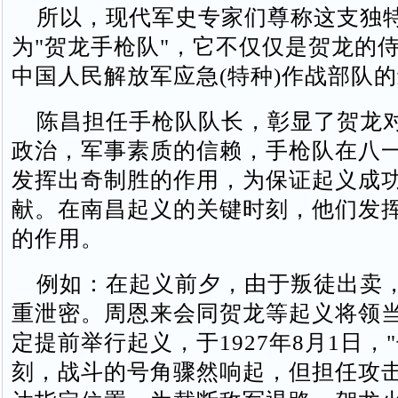
所以，现代军史专家们尊称这支独
为"贺龙手枪队"，它不仅仅是贺龙的
中国人民解放军应急(特种)作战部队
陈昌担任手枪队队长，彰显了贺龙
政治，军事素质的信赖，手枪队在八
发挥出奇制胜的作用，为保证起义成
献。在南昌起义的关键时刻，他们发
的作用。
例如：在起义前夕，由于叛徒出卖
重泄密。周恩来会同贺龙等起义将领
定提前举行起义，于1927年8月1日，"
刻，战斗的号角骤然响起，但担任攻