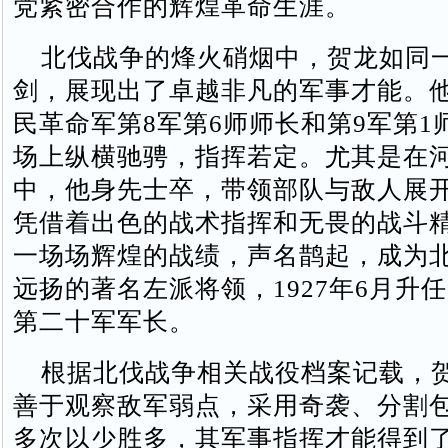
党紧密合作的辉煌革命生涯。
北伐战争的烽火硝烟中，贺龙如同
剑，展现出了卓越非凡的军事才能。
民革命军第8军第6师师长和第9军第1
场上纵横驰骋，指挥若定。尤其是在
中，他身先士卒，带领部队与敌人展
凭借着出色的战术指挥和无畏的战斗
一场场辉煌的战绩，声名鹊起，成为
远扬的著名左派将领，1927年6月升
第二十军军长。
根据北伐战争相关战役档案记载，
善于观察敌军弱点，采用奇袭、分割
多次以少胜多，其军事指挥才能得到