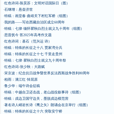
红色诗词-陈昊苏：文明对话国际日（图）
·
石继增：悬壶济世
·
特稿：画堂春·曲靖关下村红军桥（组图）
·
我的路——写在西藏自治区成立60周年
·
特稿：七律·缅怀瞿秋白烈士就义九十周年（组图）
·
思昔抚今 答2025年高考作文题
·
红色诗词：基石（范兴运 诗）
·
特稿：特殊的长征之十八 贾家湾分兵
·
特稿：特殊的长征之十七 千里走贵州
·
特稿：七律·瞿秋白烈士就义九十周年祭
·
红色诗词-张少秋：大路赋
·
宋京波：纪念抗日战争暨世界反法西斯战争胜利80周年
·
柏雨：满江红·悼屈原
·
鲁少华：端午诗会征稿
·
特稿：中越自卫还击战，老山战役叙事诗（组图）
·
特稿：戍边卫国守边关，墨脱戍边模范营
·
著名诗人峭岩长诗《鹰之矢》朗诵会在京举行（组图）
·
特稿：特殊的长征之十六 突取安宁桥
·