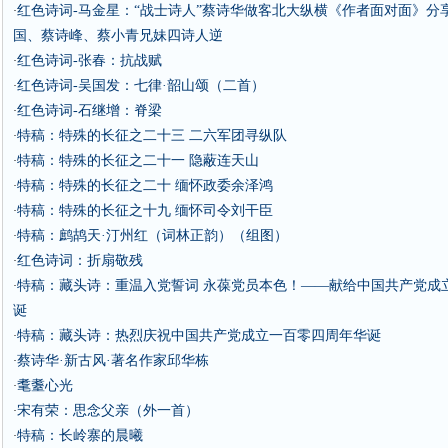
红色诗词-马金星：“战士诗人”蔡诗华做客北大纵横《作者面对面》分
·
国、蔡诗峰、蔡小青兄妹四诗人逆
红色诗词-张春：抗战赋
·
红色诗词-吴国发：七律·韶山颂（二首）
·
红色诗词-石继增：脊梁
·
特稿：特殊的长征之二十三 二六军团寻纵队
·
特稿：特殊的长征之二十一 隐蔽连天山
·
特稿：特殊的长征之二十 缅怀政委余泽鸿
·
特稿：特殊的长征之十九 缅怀司令刘干臣
·
特稿：鹧鸪天·汀州红（词林正韵）（组图）
·
红色诗词：折扇敬残
·
特稿：藏头诗：重温入党誓词 永葆党员本色！——献给中国共产党成立
·
诞
特稿：藏头诗：热烈庆祝中国共产党成立一百零四周年华诞
·
蔡诗华·新古风·著名作家邱华栋
·
耄耋心光
·
宋有荣：思念父亲（外一首）
·
特稿：长岭寨的晨曦
·