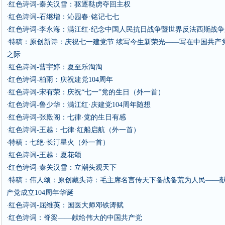
红色诗词-秦关汉雪：驱逐鞑虏夺回主权
·
红色诗词-石继增：沁园春·铭记七七
·
红色诗词-李永海：满江红·纪念中国人民抗日战争暨世界反法西斯战争
·
特稿：原创新诗：庆祝七一建党节 续写今生新荣光——写在中国共产党
·
之际
红色诗词-曹宇婷：夏至乐淘淘
·
红色诗词-柏雨：庆祝建党104周年
·
红色诗词-宋有荣：庆祝“七一”党的生日（外一首）
·
红色诗词-鲁少华：满江红·庆建党104周年随想
·
红色诗词-张殿阁：七律·党的生日有感
·
红色诗词-王越：七律·红船启航（外一首）
·
特稿：七绝·长汀星火（外一首）
·
红色诗词-王越：夏花颂
·
红色诗词-秦关汉雪：立潮头观天下
·
特稿：伟人颂：原创藏头诗：毛主席名言传天下备战备荒为人民——
·
产党成立104周年华诞
红色诗词-屈维英：国医大师邓铁涛赋
·
红色诗词：脊梁——献给伟大的中国共产党
·