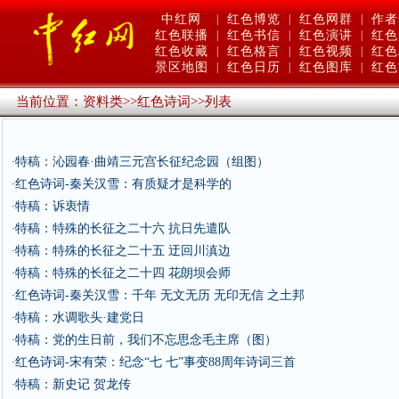
中红网
|
红色博览
|
红色网群
|
作者
红色联播
|
红色书信
|
红色演讲
|
红色
红色收藏
|
红色格言
|
红色视频
|
红色
景区地图
|
红色日历
|
红色图库
|
红色
当前位置：
资料类
>>
红色诗词
>>
列表
特稿：沁园春·曲靖三元宫长征纪念园（组图）
·
红色诗词-秦关汉雪：有质疑才是科学的
·
特稿：诉衷情
·
特稿：特殊的长征之二十六 抗日先遣队
·
特稿：特殊的长征之二十五 迂回川滇边
·
特稿：特殊的长征之二十四 花朗坝会师
·
红色诗词-秦关汉雪：千年 无文无历 无印无信 之土邦
·
特稿：水调歌头·建党日
·
特稿：党的生日前，我们不忘思念毛主席（图）
·
红色诗词-宋有荣：纪念“七 七”事变88周年诗词三首
·
特稿：新史记 贺龙传
·