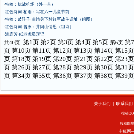
特稿：抗战机场（外一首）
·
红色诗词-柏雨：写在六一儿童节前
·
特稿：破阵子·曲靖关下村红军战斗遗址（组图）
·
红色诗词-曾泳：井冈山情思（组诗）
·
满庭芳·纸老虎显形记
·
第1页
第2页
第3页
第4页
第5页
第
共40页
第6页
页
第10页
第11页
第12页
第13页
第14页
第15页
页
第18页
第19页
第20页
第21页
第22页
第23页
页
第26页
第27页
第28页
第29页
第30页
第31页
页
第34页
第35页
第36页
第37页
第38页
第39页
关于我们
联系我们
|
投稿QQ：
投稿邮
中红网