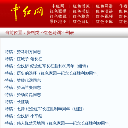
中红网
|
红色博览
|
红色网群
|
作者
红色联播
|
红色书信
|
红色演讲
|
红色
红色收藏
|
红色格言
|
红色视频
|
红色
景区地图
|
红色日历
|
红色图库
|
红色
当前位置：
资料类
>>
红色诗词
>>
列表
特稿：赞马明方同志
·
特稿：江城子·颂长征
·
特稿：念奴娇·纪念红军长征胜利80周年（组诗）
·
特稿：历史的选择（红色家园—纪念长征胜利80周年）
·
特稿：赞滕代远同志
·
特稿：赞乌兰夫同志
·
特稿：赞杨尚昆同志
·
特稿：长征颂
·
特稿：七律.纪念红军长征胜利80周年（组图）
·
特稿：念奴娇·小平祭
·
特稿：伟人巍然天地间（红色家园——纪念长征胜利80周年）
·