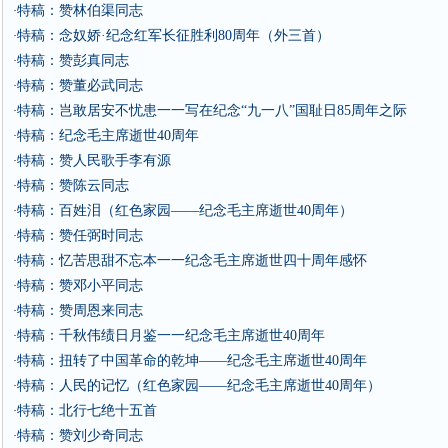
特稿：赞林伯渠同志
·
特稿：念奴娇·纪念红军长征胜利80周年（外三首）
·
特稿：赞彭真同志
·
特稿：赞董必武同志
·
特稿：岂敢居安不忧患一一写在纪念“九一八”国耻日85周年之际
·
特稿：纪念毛主席逝世40周年
·
特稿：赞人民歌手李有源
·
特稿：赞陈云同志
·
特稿：百姓泪（红色家园——纪念毛主席逝世40周年）
·
特稿：赞任弼时同志
·
特稿：忆苦思甜不忘本一一纪念毛主席逝世四十周年感怀
·
特稿：赞邓小平同志
·
特稿：赞周恩来同志
·
特稿：千秋伟绩日月鉴一一纪念毛主席逝世40周年
·
特稿：扭转了中国革命的乾坤——纪念毛主席逝世40周年
·
特稿：人民的记忆（红色家园——纪念毛主席逝世40周年）
·
特稿：北行七绝十五首
·
特稿：赞刘少奇同志
·