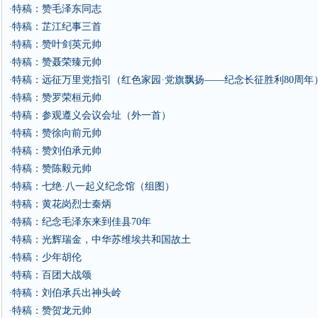
特稿：赞毛泽东同志
·
特稿：芷江纪事三首
·
特稿：赞叶剑英元帅
·
特稿：赞聂荣臻元帅
·
特稿：远征万里党指引（红色家园·党旗飘扬——纪念长征胜利80周年
·
特稿：赞罗荣桓元帅
·
特稿：参观遵义会议会址（外一首）
·
特稿：赞徐向前元帅
·
特稿：赞刘伯承元帅
·
特稿：赞陈毅元帅
·
特稿：七绝·八一起义纪念馆（组图）
·
特稿：黄花岗烈士秦炳
·
特稿：纪念毛泽东来到佳县70年
·
特稿：光辉瑞金，中华苏维埃共和国故土
·
特稿：少年胡伦
·
特稿：百团大战颂
·
特稿：刘伯承兵出神头岭
·
特稿：赞贺龙元帅
·