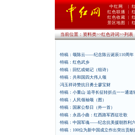
中红网
|
红色联播
|
红色收藏
|
景区地图
|
当前位置：
资料类
>>
红色诗词
>>
列表
特稿：颂陈云——纪念陈云诞辰110周年
·
特稿：红色武乡
·
特稿：回忆或铭记（组诗）
·
特稿：共和国四大伟人颂
·
冯玉祥诗赞抗日勇士廖宝财
·
特稿：小重山·追寻长征转折点一一通道
·
特稿：人民领袖颂（图）
·
特稿：国家公祭日（外一首）
·
特稿：永昌小曲：红西路军西征壮歌
·
特稿：中国军魂——纪念抗美援朝胜利
·
特稿：100位为新中国成立作出突出贡
·