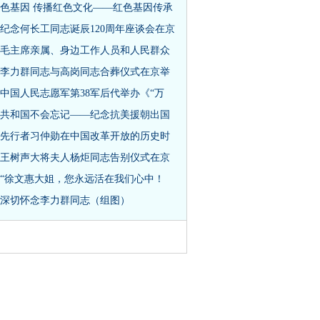
色基因 传播红色文化——红色基因传承
纪念何长工同志诞辰120周年座谈会在京
毛主席亲属、身边工作人员和人民群众
李力群同志与高岗同志合葬仪式在京举
中国人民志愿军第38军后代举办《“万
共和国不会忘记——纪念抗美援朝出国
先行者习仲勋在中国改革开放的历史时
王树声大将夫人杨炬同志告别仪式在京
“徐文惠大姐，您永远活在我们心中！
深切怀念李力群同志（组图）