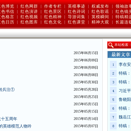
红色博览
|
红色网群
|
作者专栏
|
英模事迹
|
权威发布
|
领袖故
红色书信
|
红色演讲
|
红色景区
|
红色诗词
|
红色歌谣
|
红色镜
红色格言
|
红色视频
|
红色精神
|
导游词集
|
英模瞬间
|
特稿精
红色日历
|
红色图库
|
红色文化
|
红色课堂
|
精神大观
|
长篇连
本站检索
2015年06月15日
2015年06月09日
李在安
2015年06月09日
特稿：
2015年06月08日
特稿：
2015年05月30日
转兵注①
2015年05月28日
习近平
2015年05月25日
鲁晓阳
2015年05月15日
特稿：
2015年05月15日
魏岳江
六十五周年
2015年05月14日
特稿：
献的英雄模范人物吟
2015年05月07日