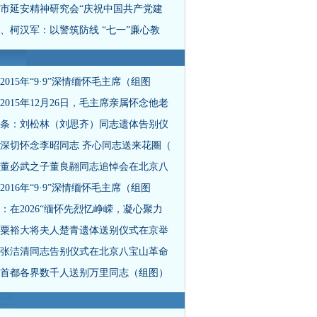
市延安精神研究会“庆祝中国共产党建
、柯汉军：以警筑防线 “七一”廉心教
2015年“9·9”深情缅怀毛主席（组图
2015年12月26日，毛主席亲属怀念他老
条：刘松林（刘思齐）同志遗体告别仪
深切怀念李昭同志 齐心同志送来花圈（
董必武之子董良翮同志追悼会在北京八
2016年“9·9”深情缅怀毛主席（组图
：在2026“缅怀先烈忆峥嵘，凝心聚力
粟裕大将夫人楚青遗体送别仪式在京举
张洁清同志告别仪式在北京八宝山革命
首都各界数千人送别万里同志（组图）