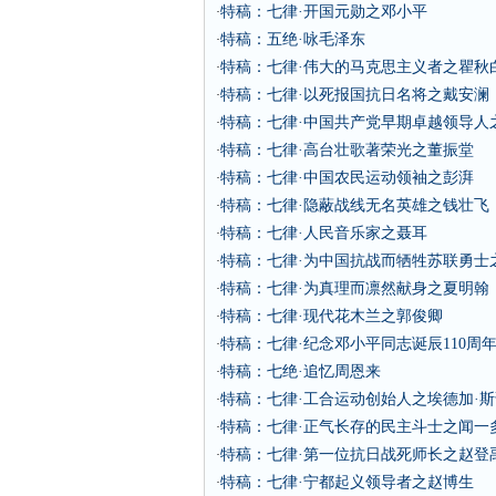
特稿：七律·开国元勋之邓小平
·
特稿：五绝·咏毛泽东
·
特稿：七律·伟大的马克思主义者之瞿秋
·
特稿：七律·以死报国抗日名将之戴安澜
·
特稿：七律·中国共产党早期卓越领导人
·
特稿：七律·高台壮歌著荣光之董振堂
·
特稿：七律·中国农民运动领袖之彭湃
·
特稿：七律·隐蔽战线无名英雄之钱壮飞
·
特稿：七律·人民音乐家之聂耳
·
特稿：七律·为中国抗战而牺牲苏联勇士
·
特稿：七律·为真理而凛然献身之夏明翰
·
特稿：七律·现代花木兰之郭俊卿
·
特稿：七律·纪念邓小平同志诞辰110周
·
特稿：七绝·追忆周恩来
·
特稿：七律·工合运动创始人之埃德加·斯
·
特稿：七律·正气长存的民主斗士之闻一
·
特稿：七律·第一位抗日战死师长之赵登
·
特稿：七律·宁都起义领导者之赵博生
·