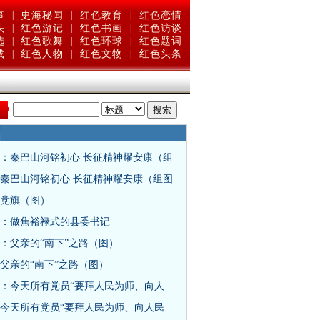
事
|
史海秘闻
|
红色教育
|
红色恋情
头
|
红色游记
|
红色书画
|
红色访谈
选
|
红色歌舞
|
红色环球
|
红色题词
载
|
红色人物
|
红色文物
|
红色头条
：
：秦巴山河铭初心 长征精神耀安康（组
秦巴山河铭初心 长征精神耀安康（组图
党旗（图）
：做焦裕禄式的县委书记
：父亲的“南下”之路（图）
父亲的“南下”之路（图）
：今天所有党员“要拜人民为师、向人
今天所有党员“要拜人民为师、向人民