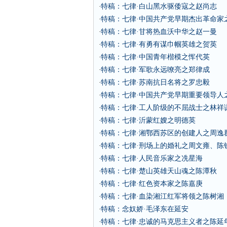
特稿：七律·白山黑水驱倭寇之赵尚志
·
特稿：七律·中国共产党早期杰出革命家
·
特稿：七律·甘将热血沃中华之赵一曼
·
特稿：七律·有勇有谋巾帼英雄之贺英
·
特稿：七律·中国青年楷模之恽代英
·
特稿：七律·军歌永远嘹亮之郑律成
·
特稿：七律·苏南抗日名将之罗忠毅
·
特稿：七律·中国共产党早期重要领导人
·
特稿：七律·工人阶级的不屈战士之林祥
·
特稿：七律·沂蒙红嫂之明德英
·
特稿：七律·湘鄂西苏区的创建人之周逸
·
特稿：七律·刑场上的婚礼之周文雍、陈
·
特稿：七律·人民音乐家之冼星海
·
特稿：七律·楚山英雄天山魂之陈潭秋
·
特稿：七律·红色资本家之陈嘉庚
·
特稿：七律·血染湘江红军将领之陈树湘
·
特稿：念奴娇·毛泽东在延安
·
特稿：七律·忠诚的马克思主义者之陈延
·