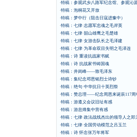
特稿：参观武乡八路军纪念馆、参观沁
·
特稿：泡桐花又开放
·
特稿：梦中行（阻击日寇进豫中）
·
特稿：七律·志愿军忠魂之毛岸英
·
特稿：七律·韶山雄鹰之毛楚雄
·
特稿：七律·女游击队长之毛泽建
·
特稿：七律·为革命双目失明之毛泽连
·
特稿：诗 重读抗战家书赋
·
特稿：诗 抗战家书铸国魂
·
特稿：井岗峰——致毛泽东
·
特稿：集纪念邓恩铭烈士诗钞
·
特稿：绝句·中华抗日十英烈祭
·
特稿：赞总理——纪念周恩来诞辰117周
·
特稿：游遵义会议旧址有感
·
特稿：游息烽集中营有感
·
特稿：七律·政法战线杰出的领导人之郑
·
特稿：七律·全国劳动模范之吕玉兰
·
特稿：诗 怀念张万年将军
·