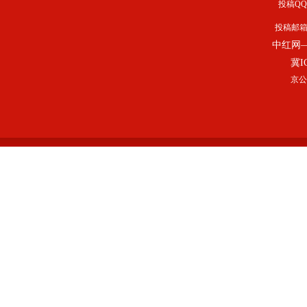
投稿QQ：
投稿邮
中红网
冀I
京公网