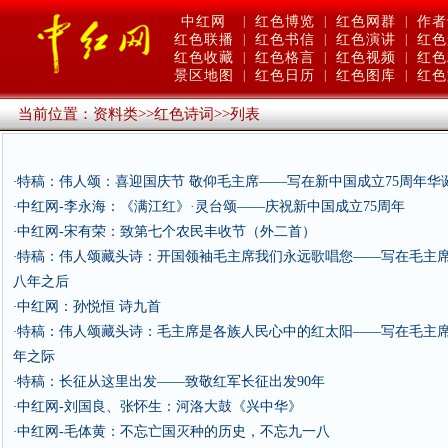
中红网
|
红色博览
|
红色网群
|
作者
红色联播
|
红色书信
|
红色演讲
|
红色
红色收藏
|
红色格言
|
红色视频
|
红色
景区地图
|
红色日历
|
红色图库
|
红色
当前位置：
资料类
>>
红色诗词
>>
列表
特稿：伟人颂：喜迎国庆节 敬仰毛主席——写在新中国成立75周年华
·
中红网-李永海：《满江红》·灵台颂——庆祝新中国成立75周年
·
中红网-宋有荣：致第七个农民丰收节（外二首）
·
特稿：伟人颂藏头诗：开国领袖毛主席我们永远歌唱您——写在毛主
·
八年之后
中红网：孙悦恒 诗九首
·
特稿：伟人颂藏头诗：毛主席是各族人民心中的红太阳——写在毛主席
·
年之际
特稿：长征从这里出发——致敬红军长征出发90年
·
中红网-刘国良、张怀生：河洛大鼓《兴中华》
·
中红网-毛体黄：不忘亡国灭种的历史，不忘九一八
·