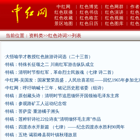
中红网
|
红色博览
|
红色网群
|
作者
红色联播
|
红色书信
|
红色演讲
|
红色
红色收藏
|
红色格言
|
红色视频
|
红色
景区地图
|
红色日历
|
红色图库
|
红色
当前位置：
资料类
>>
红色诗词
>>
列表
大悟喻学才教授红色旅游诗词选（二十三首）
·
特稿：特殊长征颂之二 川南红军游击纵队成立
·
特稿：清明时节祭红军，革命烈士民族魂（七律 诗二首）
·
中红网-吴国发：国家繁荣昌盛，人民欣喜若狂——回忆1965年参加北
·
中红网：呼吁呐喊十三年，铭记历史慰省委（组诗）
·
特稿：原创藏头诗：清明时节追思缅怀开国领袖毛泽东主席
·
特稿：参观路矿工人运动纪念馆
·
特稿：菩萨蛮·重游橘子洲头
·
特稿：莲粹轩诗社22位诗友“清明缅怀毛主席”作品
·
特稿：四渡赤水开新篇 （七律）——纪念四渡赤水胜利90周年
·
特稿：五绝·谒双峰县荷叶镇秋瑾故居
·