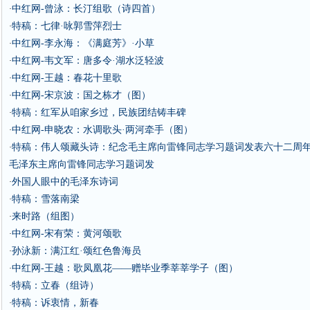
中红网-曾泳：长汀组歌（诗四首）
·
特稿：七律·咏郭雪萍烈士
·
中红网-李永海：《满庭芳》·小草
·
中红网-韦文军：唐多令·湖水泛轻波
·
中红网-王越：春花十里歌
·
中红网-宋京波：国之栋才（图）
·
特稿：红军从咱家乡过，民族团结铸丰碑
·
中红网-申晓农：水调歌头·两河牵手（图）
·
特稿：伟人颂藏头诗：纪念毛主席向雷锋同志学习题词发表六十二周
·
毛泽东主席向雷锋同志学习题词发
外国人眼中的毛泽东诗词
·
特稿：雪落南梁
·
来时路（组图）
·
中红网-宋有荣：黄河颂歌
·
孙泳新：满江红·颂红色鲁海员
·
中红网-王越：歌凤凰花——赠毕业季莘莘学子（图）
·
特稿：立春（组诗）
·
特稿：诉衷情，新春
·