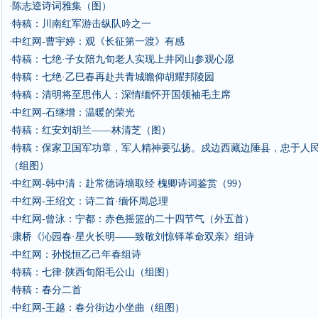
陈志逵诗词雅集（图）
·
特稿：川南红军游击纵队吟之一
·
中红网-曹宇婷：观《长征第一渡》有感
·
特稿：七绝·子女陪九旬老人实现上井冈山参观心愿
·
特稿：七绝·乙巳春再赴共青城瞻仰胡耀邦陵园
·
特稿：清明将至思伟人：深情缅怀开国领袖毛主席
·
中红网-石继增：温暖的荣光
·
特稿：红安刘胡兰——林清芝（图）
·
特稿：保家卫国军功章，军人精神要弘扬。戍边西藏边陲县，忠于人
·
（组图）
中红网-韩中清：赴常德诗墙取经 槐卿诗词鉴赏（99）
·
中红网-王绍文：诗二首·缅怀周总理
·
中红网-曾泳：宁都：赤色摇篮的二十四节气（外五首）
·
康桥《沁园春·星火长明——致敬刘惊铎革命双亲》组诗
·
中红网：孙悦恒乙己年春组诗
·
特稿：七律·陕西旬阳毛公山（组图）
·
特稿：春分二首
·
中红网-王越：春分街边小坐曲（组图）
·