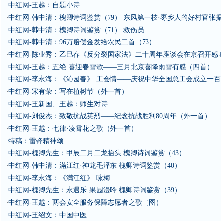
中红网-王越：自题小诗
·
中红网-韩中清：槐卿诗词鉴赏（79） 东风第一枝·枣乡人的好村官张
·
中红网-韩中清：槐卿诗词鉴赏（71） 救伤员
·
中红网-韩中清：96万赔偿金发给农民二首（73）
·
中红网-陈业秀：乙巳春《反分裂国家法》二十周年座谈会在京召开感
·
中红网-王越：五绝·喜迎春雪歌——三月北京喜降雨雪有感（四首）
·
中红网-李永海：《沁园春》·工会情——庆祝中华全国总工会成立一
·
中红网-宋有荣：写在植树节（外一首）
·
中红网-王新国、王越：师生对诗
·
中红网-刘俊杰：致敬抗战英烈——纪念抗战胜利80周年（外一首）
·
中红网-王越：七律·凌霄花之歌（外一首）
·
特稿：雷锋精神颂
·
中红网-槐卿先生：甲辰二月二龙抬头 槐卿诗词鉴赏（43）
·
中红网-韩中清：滿江红·神龙毛泽东 槐卿诗词鉴赏（40）
·
中红网-李永海：《满江红》·咏梅
·
中红网-槐卿先生：永遇乐·果园漫吟 槐卿诗词鉴赏（39）
·
中红网-王越：两会安全服务保障志愿者之歌（图）
·
中红网-王绍文：中国中医
·