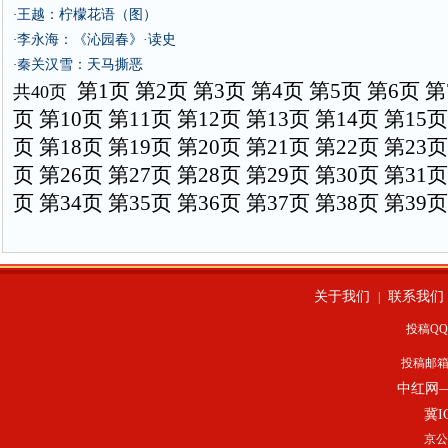
王越：柠檬花语（图）
·
李永海：《沁园春》·读史
·
秦关汉雪：天马撕恶
·
第1页
第2页
第3页
第4页
第5页
第6页
第
共40页
页
第10页
第11页
第12页
第13页
第14页
第15页
页
第18页
第19页
第20页
第21页
第22页
第23页
页
第26页
第27页
第28页
第29页
第30页
第31页
页
第34页
第35页
第36页
第37页
第38页
第39页
关于我们
联系我们
|
投稿QQ：
投稿邮
中红网
冀I
京公网