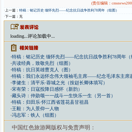
(责任编辑：cmsnews200
·上一篇：
特稿：铭记历史 缅怀先烈——纪念抗日战争胜利78周年（组图）
·下一篇：无
loading...
评论加载中...
·
特稿：铭记历史 缅怀先烈——纪念抗日战争胜利78周年（
·
共读经典，致敬先烈（组图）
·
特稿：抗日英雄曹克人（图）
·
特稿：我们永远怀念伟大领袖毛主席——纪念毛泽东主席逝
·
李健生：清平乐·蓉城之光（按赵长卿体填写）
·
宋有荣：日寇投降日感怀（新韵）
·
藏头诗：仲勋颂一一战斗一生快乐一生（另一首）
·
特稿：归田乐·怀江西省莲花县甘祖昌
·
王毅：为人景仰一人物
·
冯志军：铁人（组图）
中国红色旅游网版权与免责声明：