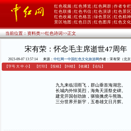
红色视频
红色博览
红色网群
作者专
|
|
|
红色联播
红色书信
红色演讲
红色景
|
|
|
红色收藏
红色格言
绿色景区
红色精
|
|
|
景区地图
红色日历
红色图库
红色文
|
|
|
当前位置：
资料类
>>
红色诗词
>>
正文
宋有荣：怀念毛主席逝世47周年
2023-09-07 13:57:14
来源：
中红网一中国红色文化旅游网
作者：宋有荣（北京
【字号
大
中
小
】
【
打印
】
【
投稿
】
【
纠错
】
【收藏】
【
论坛
】
九九来临泪雨飞，群山垂首海湖悲。
长城内外悼英烈，海角天涯祭史碑。
建党开国创劲旅，驱狼擒虎斗熊虺。
三分世界开新宇，五卷雄文日月辉。