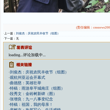
(责任编辑：cmsnews200
·上一篇：
刘俊杰：庆祝农民丰收节（组图）
·下一篇：无
loading...
评论加载中...
·
刘俊杰：庆祝农民丰收节（组图）
·
观杭州亚运会开幕式
·
曲德慈：英雄壮举
·
特稿：雨游阜平城南庄（组图）
·
段秀文：金砖树新碑（图）
·
张增良：九一八事变纪念
·
特稿：祖国，我的母亲！
·
房树文：执笔写心，生活感悟