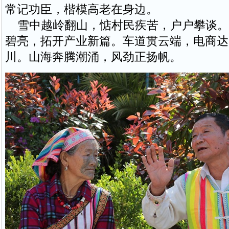
常记功臣，楷模高老在身边。
雪中越岭翻山，惦村民疾苦，户户攀谈。
碧亮，拓开产业新篇。车道贯云端，电商达
川。山海奔腾潮涌，风劲正扬帆。