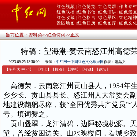
红色视频
红色博览
红色网群
作者专
|
|
|
红色联播
红色书信
红色演讲
红色景
|
|
|
红色收藏
红色格言
绿色景区
红色精
|
|
|
景区地图
红色日历
红色图库
红色文
|
|
|
当前位置：
资料类
>>
红色诗词
>>
正文
特稿：望海潮·赞云南怒江州高德
2023-09-25 13:50:09
来源：
中红网一中国红色文化旅游网
作者：萧晶文
【字号
大
中
小
】
【
打印
】
【
投稿
】
【
纠错
】
【收藏】
【
论坛
】
高德荣，云南怒江州贡山县人，1954年
乡乡长、贡山县县长、怒江州人大常委会副
地建设鞠躬尽瘁，获“全国优秀共产党员”“
号。填词赞之。
贡山叠翠，龙江清碧，边陲秘境桃源。天
堑，曾经贫困边关。山水映楼间，看城乡致