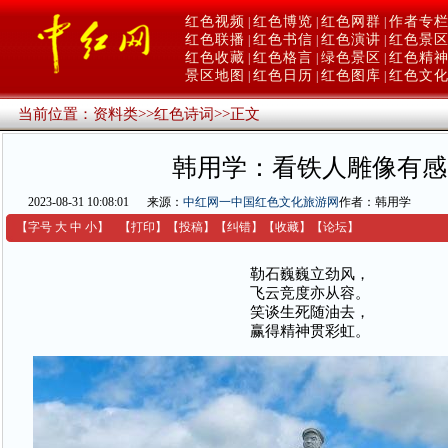
红色视频
红色博览
红色网群
作者专
|
|
|
红色联播
红色书信
红色演讲
红色景
|
|
|
红色收藏
红色格言
绿色景区
红色精
|
|
|
景区地图
红色日历
红色图库
红色文
|
|
|
当前位置：
资料类
>>
红色诗词
>>
正文
韩用学：看铁人雕像有感
2023-08-31 10:08:01
来源：
中红网一中国红色文化旅游网
作者：韩用学
【字号
大
中
小
】
【
打印
】
【
投稿
】
【
纠错
】
【收藏】
【
论坛
】
勒石巍巍立劲风，
飞云竞度亦从容。
笑谈生死随油去，
赢得精神贯彩虹。