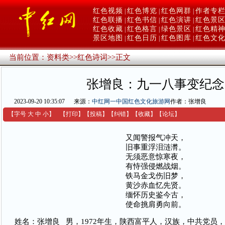
红色视频
红色博览
红色网群
作者专
|
|
|
红色联播
红色书信
红色演讲
红色景
|
|
|
红色收藏
红色格言
绿色景区
红色精
|
|
|
景区地图
红色日历
红色图库
红色文
|
|
|
当前位置：
资料类
>>
红色诗词
>>
正文
张增良：九一八事变纪念
2023-09-20 10:35:07
来源：
中红网一中国红色文化旅游网
作者：张增良
【字号
大
中
小
】
【
打印
】
【
投稿
】
【
纠错
】
【收藏】
【
论坛
】
又闻警报气冲天，
旧事重浮泪涟潸。
无须恶意惊寒夜，
有恃强侵燃战烟。
铁马金戈伤旧梦，
黄沙赤血忆先贤。
缅怀历史鉴今古，
使命挑肩勇向前。
姓名：张增良 男，1972年生，陕西富平人，汉族，中共党员