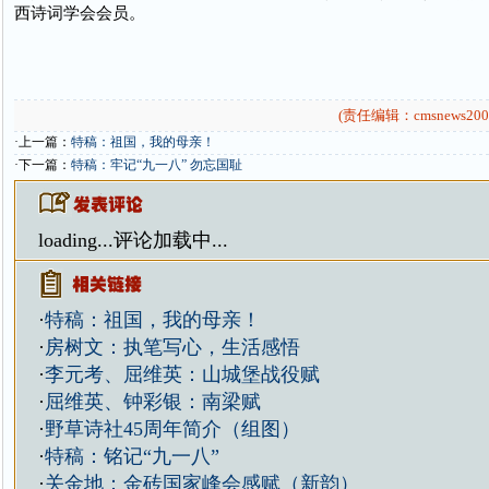
西诗词学会会员。
(责任编辑：cmsnews200
·上一篇：
特稿：祖国，我的母亲！
·下一篇：
特稿：牢记“九一八” 勿忘国耻
loading...
评论加载中...
·
特稿：祖国，我的母亲！
·
房树文：执笔写心，生活感悟
·
李元考、屈维英：山城堡战役赋
·
屈维英、钟彩银：南梁赋
·
野草诗社45周年简介（组图）
·
特稿：铭记“九一八”
·
关金地：金砖国家峰会感赋（新韵）