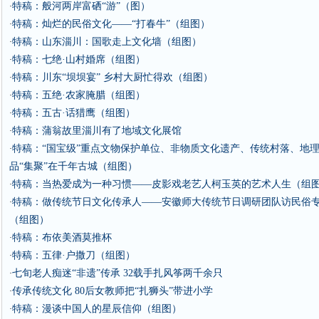
特稿：般河两岸富硒“游”（图）
·
特稿：灿烂的民俗文化——“打春牛”（组图）
·
特稿：山东淄川：国歌走上文化墙（组图）
·
特稿：七绝·山村婚席（组图）
·
特稿：川东“坝坝宴” 乡村大厨忙得欢（组图）
·
特稿：五绝·农家腌腊（组图）
·
特稿：五古·话猎鹰（组图）
·
特稿：蒲翁故里淄川有了地域文化展馆
·
特稿：“国宝级”重点文物保护单位、非物质文化遗产、传统村落、地
·
品“集聚”在千年古城（组图）
特稿：当热爱成为一种习惯——皮影戏老艺人柯玉英的艺术人生（组
·
特稿：做传统节日文化传承人——安徽师大传统节日调研团队访民俗
·
（组图）
特稿：布依美酒莫推杯
·
特稿：五律·户撒刀（组图）
·
七旬老人痴迷“非遗”传承 32载手扎风筝两千余只
·
传承传统文化 80后女教师把“扎狮头”带进小学
·
特稿：漫谈中国人的星辰信仰（组图）
·