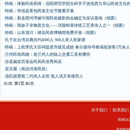
特稿：体验民俗风情：信阳师范学院生科学子游览西九华山民俗文化
·
特稿：华池县香包民俗文化节隆重开幕
·
特稿：新县西河湾被中国民俗摄影协会确定为采访基地（组图）
·
特稿：辣妹子非物质文化——涪陵榨菜传统工艺承传人之一（组图）
·
特稿：山东淄川：绪岳民俗博物馆免费开放（组图）
·
孔子在台湾后裔共约4000人 900人录入世家谱
·
特稿：上杭李氏大宗祠提质升级见成效 春分接待寻根谒祖游客3万余
·
兰州民俗风物：老兰州人的陆上交通工具有哪些
·
涉县娲皇宫庙会民风民俗秀风采
·
卖豆腐（画说河洛民俗）
·
汤氏面塑第二代传人去世 面人汤又有接班人
·
第1页
共2页
第2页
关于我们
联系我们
|
投稿QQ：
投稿邮