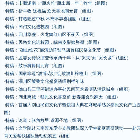
特稿：丰顺汤南：“跳火堆”跳出新一年丰收年（组图）
·
特稿：祈丰收 送祝福 欢天喜地闹元霄（组图）
·
特稿：打糍粑过中秋 不离不弃喜团圆（组图）
·
特稿：民俗文化进校园（组图）
·
特稿：四川华蓥：火龙舞红山区不夜天（组图）
·
特稿：民俗文化进校园，皖南皮影掀热潮（组图）
·
特稿：“确山铁花”展演助阵驻马店首届民俗文化节（组图）
·
特稿：孟姜女传说演变传承两千年：从“哭夫”到“哭长城”（组图）
·
特稿：鼓乐狮舞闹元宵（组图）
·
特稿：国家非遗“淄博花灯”绽放淄川梓橦山（组图）
·
特稿：淄川区饕餮文化盛宴演绎别样年味
·
特稿：确山县三里河街道办事处民间艺术表演队活跃城乡（组图）
·
特稿：湖北麻城：移民文化喜空前 新春庙会乐翻天（组图）
·
特稿：首届大别山民俗文化节暨接祖大典在麻城孝感乡移民文化产业
·
图）
特稿：论道：张角故里 道源圣地（组图）
·
特稿：文学院赴云南景东爱心支教团队深入学生家庭调研活动——赴
·
育关爱帮扶团队活动纪实五（组图