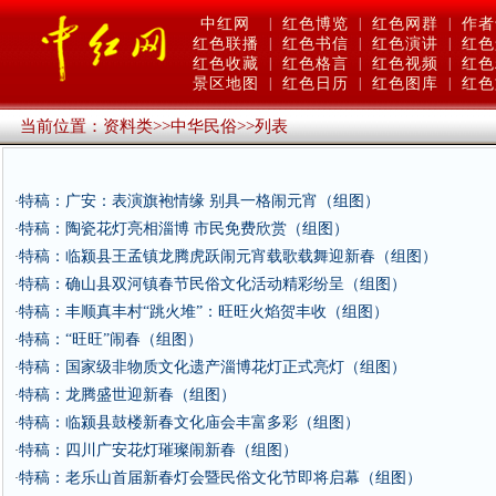
中红网
|
红色博览
|
红色网群
|
作者
红色联播
|
红色书信
|
红色演讲
|
红色
红色收藏
|
红色格言
|
红色视频
|
红色
景区地图
|
红色日历
|
红色图库
|
红色
当前位置：
资料类
>>
中华民俗
>>
列表
特稿：广安：表演旗袍情缘 别具一格闹元宵（组图）
·
特稿：陶瓷花灯亮相淄博 市民免费欣赏（组图）
·
特稿：临颍县王孟镇龙腾虎跃闹元宵载歌载舞迎新春（组图）
·
特稿：确山县双河镇春节民俗文化活动精彩纷呈（组图）
·
特稿：丰顺真丰村“跳火堆”：旺旺火焰贺丰收（组图）
·
特稿：“旺旺”闹春（组图）
·
特稿：国家级非物质文化遗产淄博花灯正式亮灯（组图）
·
特稿：龙腾盛世迎新春（组图）
·
特稿：临颍县鼓楼新春文化庙会丰富多彩（组图）
·
特稿：四川广安花灯璀璨闹新春（组图）
·
特稿：老乐山首届新春灯会暨民俗文化节即将启幕（组图）
·