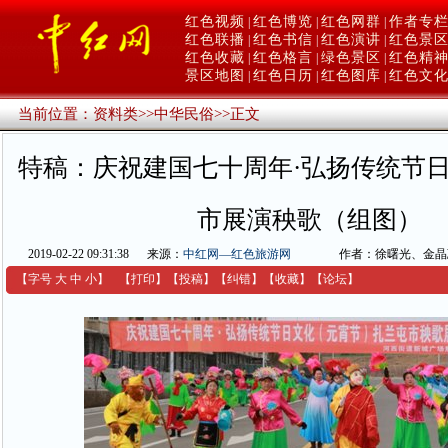
红色视频
红色博览
红色网群
作者专
|
|
|
红色联播
红色书信
红色演讲
红色景
|
|
|
红色收藏
红色格言
绿色景区
红色精
|
|
|
景区地图
红色日历
红色图库
红色文
|
|
|
当前位置：
资料类
>>
中华民俗
>>
正文
特稿：庆祝建国七十周年·弘扬传统节
市展演秧歌（组图）
2019-02-22 09:31:38
来源：
中红网—红色旅游网
作者：徐曙光、金晶
【字号
大
中
小
】
【
打印
】
【
投稿
】
【
纠错
】
【收藏】
【
论坛
】