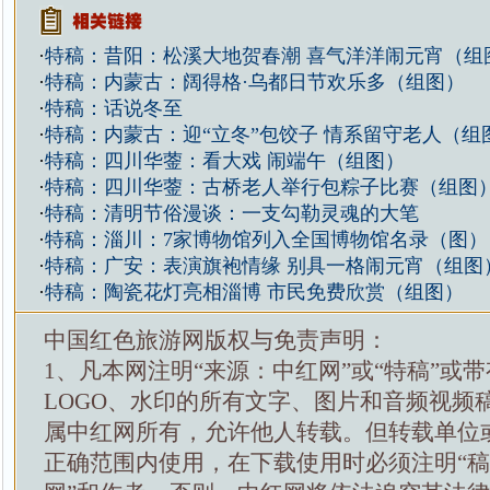
·
特稿：昔阳：松溪大地贺春潮 喜气洋洋闹元宵（组
·
特稿：内蒙古：阔得格·乌都日节欢乐多（组图）
·
特稿：话说冬至
·
特稿：内蒙古：迎“立冬”包饺子 情系留守老人（组
·
特稿：四川华蓥：看大戏 闹端午（组图）
·
特稿：四川华蓥：古桥老人举行包粽子比赛（组图
·
特稿：清明节俗漫谈：一支勾勒灵魂的大笔
·
特稿：淄川：7家博物馆列入全国博物馆名录（图）
·
特稿：广安：表演旗袍情缘 别具一格闹元宵（组图
·
特稿：陶瓷花灯亮相淄博 市民免费欣赏（组图）
中国红色旅游网版权与免责声明：
1、凡本网注明“来源：中红网”或“特稿”或
LOGO、水印的所有文字、图片和音频视频
属中红网所有，允许他人转载。但转载单位
正确范围内使用，在下载使用时必须注明“