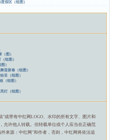
游度假区（组图）
笔
录（图）
宵（组图）
组图）
载舞迎新春（组图）
彩纷呈（组图）
丰收（组图）
式亮灯（组图）
特稿”或带有中红网LOGO、水印的所有文字、图片和
，允许他人转载。但转载单位或个人应当在正确范
稿件来源：中红网”和作者，否则，中红网将依法追