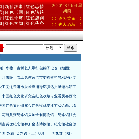
2026年8月6日 星
闻
领袖故事
红色恋情
|
|
期四
记
红色书画
红色访谈
|
|
舞
红色环球
红色题词
|
|
物
红色文物
红色头条
|
|
：
四川华蓥：古桥老人举行包粽子比赛（组图）
、井雪静：农工党连云港市委检查指导邓演达文
农工党连云港市委检查指导邓演达文献馆布馆工
：中国红色文化研究会红色收藏专业委员会西北
中国红色文化研究会红色收藏专业委员会西北收
：两当兵变纪念馆参加全省博物馆、纪念馆社会
两当兵变纪念馆参加全省博物馆、纪念馆社会教
全国“双百”英烈谱（上）068——周逸群（图）