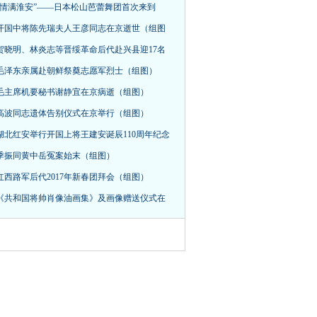
“情满淮安”——日本松山芭蕾舞团首次来到
开国中将陈先瑞夫人王彦同志在京逝世（组图
贺晓明、林炎志等晋绥革命后代赴兴县迎17名
毛泽东亲属赴朝鲜祭奠志愿军烈士（组图）
毛主席机要秘书谢静宜在京病逝（组图）
高波同志遗体告别仪式在京举行（组图）
湖北红安举行开国上将王建安诞辰110周年纪念
季振同黄中岳冤案始末（组图）
红西路军后代2017年新春团拜会（组图）
《共和国将帅肖像油画集》及画像赠送仪式在