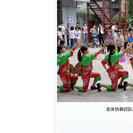
老体协舞蹈队