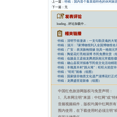
·上一篇：
特稿：国内首个集装箱特色的休闲旅
·下一篇：无
loading...
评论加载中...
·
特稿：清明节俗漫谈：一支勾勒灵魂的大
·
特稿：淄川：7家博物馆列入全国博物馆名
·
特稿：广安：表演旗袍情缘 别具一格闹元
·
特稿：陶瓷花灯亮相淄博 市民免费欣赏（
·
特稿：临颍县王孟镇龙腾虎跃闹元宵载歌
·
特稿：确山县双河镇春节民俗文化活动精
·
特稿：丰顺真丰村“跳火堆”：旺旺火焰贺
·
特稿：“旺旺”闹春（组图）
·
特稿：国家级非物质文化遗产淄博花灯正
·
特稿：龙腾盛世迎新春（组图）
中国红色旅游网版权与免责声明：
1、凡本网注明“来源：中红网”或“
音频视频稿件，版权均属中红网所有
围内使用，在下载使用时必须注明“