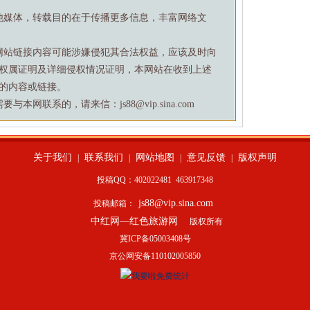
他媒体，转载目的在于传播更多信息，丰富网络文
网站链接内容可能涉嫌侵犯其合法权益，应该及时向
权属证明及详细侵权情况证明，本网站在收到上述
的内容或链接。
网联系的，请来信：js88@vip.sina.com
关于我们
联系我们
网站地图
意见反馈
版权声明
|
|
|
|
投稿QQ：402022481
463917348
js88@vip.sina.com
投稿邮箱：
中红网—红色旅游网
版权所有
冀ICP备05003408号
京公网安备110102005850