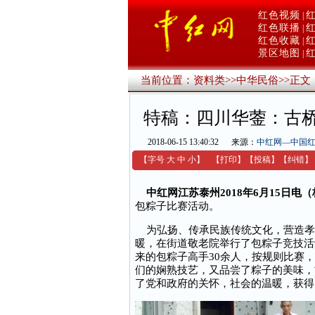
红色视频
|
红色联播
|
红色收藏
|
景区地图
|
当前位置：
资料类
>>
中华民俗
>>
正文
特稿：四川华蓥：古
2018-06-15 13:40:32
来源：
中红网—中国
【字号
大
中
小
】
【
打印
】
【
投稿
】
【
纠错
】
中红网江苏泰州2018年6月15日电
包粽子比赛活动。
为弘扬、传承民族传统文化，营造孝
暖，在街道敬老院举行了包粽子竞技活
来的包粽子高手30余人，按规则比赛
们的娴熟技艺，又品尝了粽子的美味，
了党和政府的关怀，社会的温暖，获得