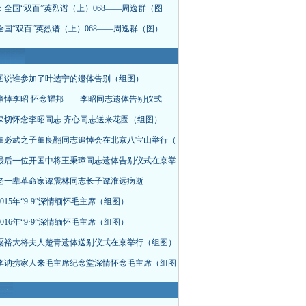
：全国“双百”英烈谱（上）068——周逸群（图
全国“双百”英烈谱（上）068——周逸群（图）
图说谁参加了叶选宁的遗体告别（组图）
痛悼李昭 怀念耀邦——李昭同志遗体告别仪式
深切怀念李昭同志 齐心同志送来花圈（组图）
董必武之子董良翮同志追悼会在北京八宝山举行（
最后一位开国中将王秉璋同志遗体告别仪式在京举
老一辈革命家谭震林同志长子谭淮远病逝
015年“9·9”深情缅怀毛主席（组图）
016年“9·9”深情缅怀毛主席（组图）
粟裕大将夫人楚青遗体送别仪式在京举行（组图）
李讷携家人来毛主席纪念堂深情怀念毛主席（组图