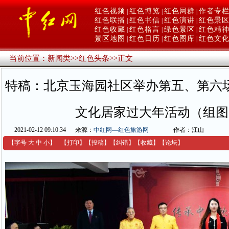
红色视频
红色博览
红色网群
作者专
|
|
|
红色联播
红色书信
红色演讲
红色景
|
|
|
红色收藏
红色格言
绿色景区
红色精
|
|
|
景区地图
红色日历
红色图库
红色文
|
|
|
当前位置：
新闻类
>>
红色头条
>>
正文
特稿：北京玉海园社区举办第五、第六
文化居家过大年活动（组图
2021-02-12 09:10:34
来源：
中红网—红色旅游网
作者：江山
【字号
大
中
小
】
【
打印
】
【
投稿
】
【
纠错
】
【收藏】
【
论坛
】