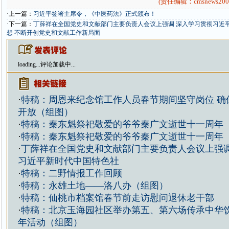
(责任编辑：cmsnews200
·上一篇：
习近平签署主席令，《中医药法》正式颁布！
·下一篇：
丁薛祥在全国党史和文献部门主要负责人会议上强调 深入学习贯彻习近
想 不断开创党史和文献工作新局面
loading...
评论加载中...
·
特稿：周恩来纪念馆工作人员春节期间坚守岗位 确
开放（组图）
·
特稿：秦东魁祭祀敬爱的爷爷秦广文逝世十一周年
·
特稿：秦东魁祭祀敬爱的爷爷秦广文逝世十一周年
·
丁薛祥在全国党史和文献部门主要负责人会议上强调
习近平新时代中国特色社
·
特稿：二野情报工作回顾
·
特稿：永雄土地——洛八办（组图）
·
特稿：仙桃市档案馆春节前走访慰问退休老干部
·
特稿：北京玉海园社区举办第五、第六场传承中华
年活动（组图）