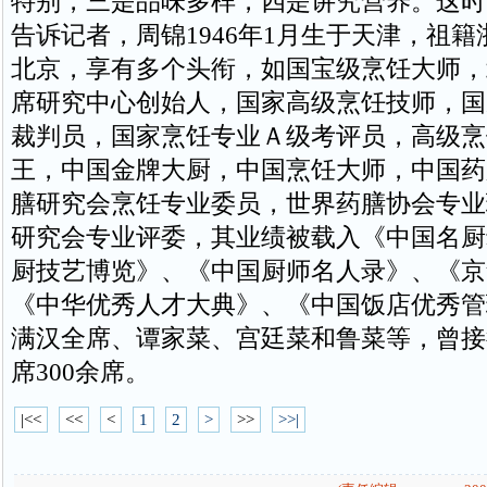
特别，三是品味多样，四是讲究营养。这时
告诉记者，周锦1946年1月生于天津，祖
北京，享有多个头衔，如国宝级烹饪大师，
席研究中心创始人，国家高级烹饪技师，国
裁判员，国家烹饪专业Ａ级考评员，高级烹
王，中国金牌大厨，中国烹饪大师，中国药
膳研究会烹饪专业委员，世界药膳协会专业
研究会专业评委，其业绩被载入《中国名厨
厨技艺博览》、《中国厨师名人录》、《京
《中华优秀人才大典》、《中国饭店优秀管
满汉全席、谭家菜、宫廷菜和鲁菜等，曾接
席300余席。
|<<
<<
<
1
2
>
>>
>>|