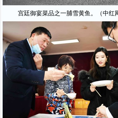
宫廷御宴菜品之一脯雪黄鱼。（中红