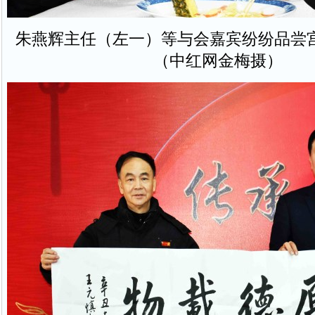
朱燕辉主任（左一）等与会嘉宾纷纷品尝
（中红网金梅摄）