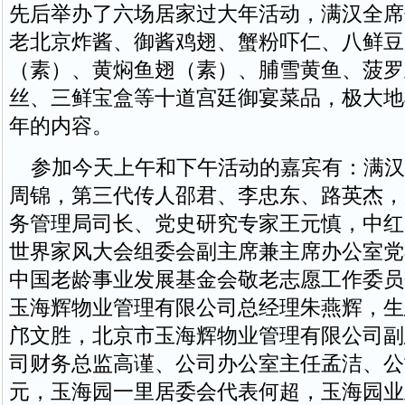
先后举办了六场居家过大年活动，满汉全席
老北京炸酱、御酱鸡翅、蟹粉吓仁、八鲜豆
（素）、黄焖鱼翅（素）、脯雪黄鱼、菠罗
丝、三鲜宝盒等十道宫廷御宴菜品，极大地
年的内容。
参加今天上午和下午活动的嘉宾有：满汉
周锦，第三代传人邵君、李忠东、路英杰，
务管理局司长、党史研究专家王元慎，中红
世界家风大会组委会副主席兼主席办公室党
中国老龄事业发展基金会敬老志愿工作委员
玉海辉物业管理有限公司总经理朱燕辉，生
邝文胜，北京市玉海辉物业管理有限公司副
司财务总监高谨、公司办公室主任孟洁、公
元，玉海园一里居委会代表何超，玉海园业