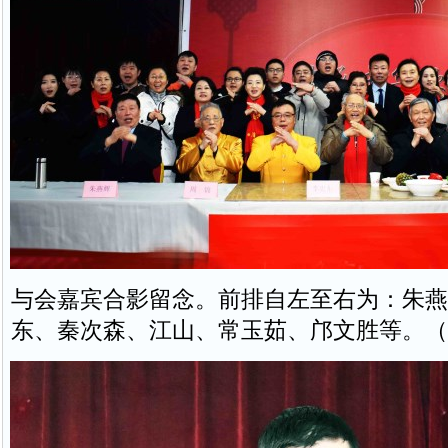
与会嘉宾合影留念。前排自左至右为：朱燕
东、秦次森、江山、常玉茹、邝文胜等。（