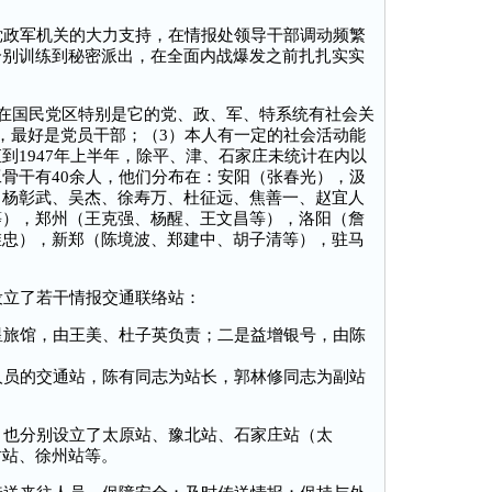
政军机关的大力支持，在情报处领导干部调动频繁
个别训练到秘密派出，在全面内战爆发之前扎扎实实
在国民党区特别是它的党、政、军、特系统有社会关
，最好是党员干部；（3）本人有一定的社会活动能
到1947年上半年，除平、津、石家庄未统计在内以
骨干有40余人，他们分布在：安阳（张春光），汲
、杨彰武、吴杰、徐寿万、杜征远、焦善一、赵宜人
等），郑州（王克强、杨醒、王文昌等），洛阳（詹
维忠），新郑（陈境波、郑建中、胡子清等），驻马
立了若干情报交通联络站：
旅馆，由王美、杜子英负责；二是益增银号，由陈
员的交通站，陈有同志为站长，郭林修同志为副站
也分别设立了太原站、豫北站、石家庄站（太
封站、徐州站等。