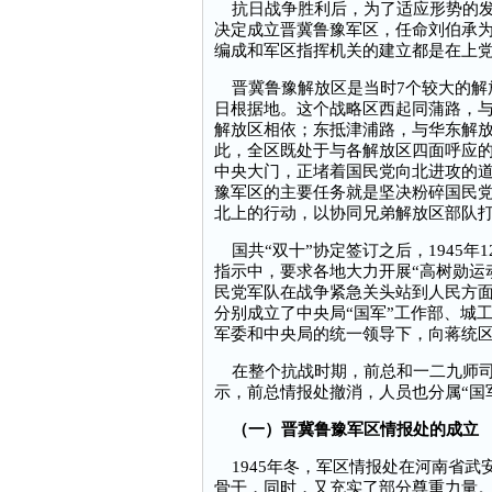
抗日战争胜利后，为了适应形势的发展
决定成立晋冀鲁豫军区，任命刘伯承
编成和军区指挥机关的建立都是在上
晋冀鲁豫解放区是当时7个较大的解
日根据地。这个战略区西起同蒲路，
解放区相依；东抵津浦路，与华东解
此，全区既处于与各解放区四面呼应的
中央大门，正堵着国民党向北进攻的
豫军区的主要任务就是坚决粉碎国民
北上的行动，以协同兄弟解放区部队
国共“双十”协定签订之后，1945年1
指示中，要求各地大力开展“高树勋运
民党军队在战争紧急关头站到人民方
分别成立了中央局“国军”工作部、城
军委和中央局的统一领导下，向蒋统
在整个抗战时期，前总和一二九师司
示，前总情报处撤消，人员也分属“国
（一）晋冀鲁豫军区情报处的成立
1945年冬，军区情报处在河南省武
骨干，同时，又充实了部分尊重力量