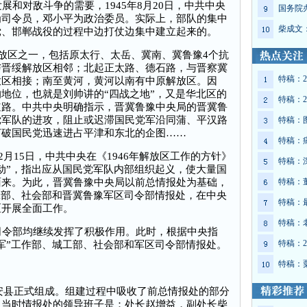
和对敌斗争的需要，1945年8月20日，中共中央
国务院
为司令员，邓小平为政治委员。实际上，部队的集中
柴成文
党、邯郸战役的过程中边打仗边集中建立起来的。
放区之一，包括原太行、太岳、冀南、冀鲁豫4个抗
与晋绥解放区相邻；北起正太路、德石路，与晋察冀
特稿：2
放区相接；南至黄河，黄河以南有中原解放区。因
地位，也就是刘帅讲的“四战之地”，又是华北区的
特稿：2
道路。中共中央明确指示，晋冀鲁豫中央局的晋冀鲁
党军队的进攻，阻止或迟滞国民党军沿同蒲、平汉路
特稿：
打破国民党迅速进占平津和东北的企图……
特稿：
2月15日，中共中央在《1946年解放区工作的方针》
特稿：
动”，指出应从国民党军队内部组织起义，使大量国
面来。为此，晋冀鲁豫中央局以前总情报处为基础，
特稿：
工部、社会部和晋冀鲁豫军区司令部情报处，在中央
特稿：
区开展全面工作。
特稿：
令部均继续发挥了积极作用。此时，根据中央指
特稿：2
军”工作部、城工部、社会部和军区司令部情报处。
特稿：
安县正式组成。组建过程中吸收了前总情报处的部分
。当时情报处的领导班子是：处长赵增益，副处长柴