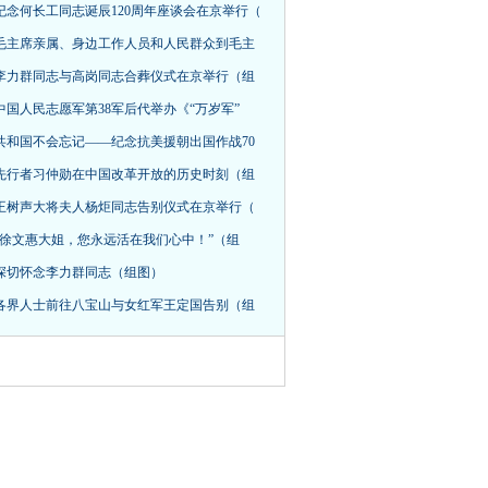
纪念何长工同志诞辰120周年座谈会在京举行（
毛主席亲属、身边工作人员和人民群众到毛主
李力群同志与高岗同志合葬仪式在京举行（组
中国人民志愿军第38军后代举办《“万岁军”
共和国不会忘记——纪念抗美援朝出国作战70
先行者习仲勋在中国改革开放的历史时刻（组
王树声大将夫人杨炬同志告别仪式在京举行（
“徐文惠大姐，您永远活在我们心中！”（组
深切怀念李力群同志（组图）
各界人士前往八宝山与女红军王定国告别（组