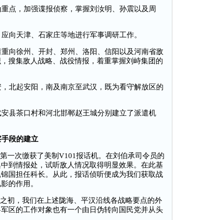
重点，加强谍报侦察，掌握刘汝明、孙震以及周
应向天津、石家庄等地进行军事调研工作。
重向徐州、开封、郑州、洛阳、信阳以及河南省敌
织，搜集敌人战略、战役情报，着重掌握刘峙集团的
，北起安阳，南及南京至武汉，既为看守解放区的
安县茶口村和河北邯郸赵王城分别建立了派遣机
察手段的建立
第一次缴获了美制V101报话机。在刘伯承司令员的
集中到情报处，试听敌人情况取得明显效果。在此基
魏锦国担任科长。从此，报话侦听便成为我们获取战
见影的作用。
立之初，我们在上述陇海、平汉沿线各战略要点的外
各军区的工作对象也有一个由日伪转向国民党并从头