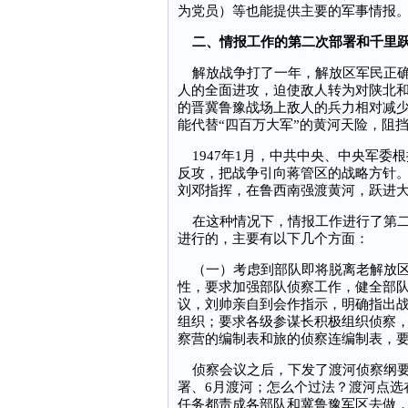
为党员）等也能提供主要的军事情报
二、情报工作的第二次部署和千里
解放战争打了一年，解放区军民正确
人的全面进攻，迫使敌人转为对陕北
的晋冀鲁豫战场上敌人的兵力相对减
能代替“四百万大军”的黄河天险，阻
1947年1月，中共中央、中央军委
反攻，把战争引向蒋管区的战略方针。
刘邓指挥，在鲁西南强渡黄河，跃进
在这种情况下，情报工作进行了第二
进行的，主要有以下几个方面：
（一）考虑到部队即将脱离老解放区
性，要求加强部队侦察工作，健全部
议，刘帅亲自到会作指示，明确指出
组织；要求各级参谋长积极组织侦察
察营的编制表和旅的侦察连编制表，
侦察会议之后，下发了渡河侦察纲要
署、6月渡河；怎么个过法？渡河点选
任务都责成各部队和冀鲁豫军区去做