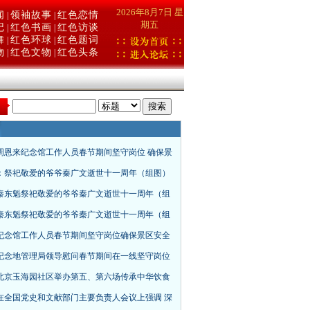
2026年8月7日 星
闻
领袖故事
红色恋情
|
|
期五
记
红色书画
红色访谈
|
|
舞
红色环球
红色题词
|
|
物
红色文物
红色头条
|
|
：
周恩来纪念馆工作人员春节期间坚守岗位 确保景
：祭祀敬爱的爷爷秦广文逝世十一周年（组图）
秦东魁祭祀敬爱的爷爷秦广文逝世十一周年（组
秦东魁祭祀敬爱的爷爷秦广文逝世十一周年（组
纪念馆工作人员春节期间坚守岗位确保景区安全
纪念地管理局领导慰问春节期间在一线坚守岗位
北京玉海园社区举办第五、第六场传承中华饮食
在全国党史和文献部门主要负责人会议上强调 深