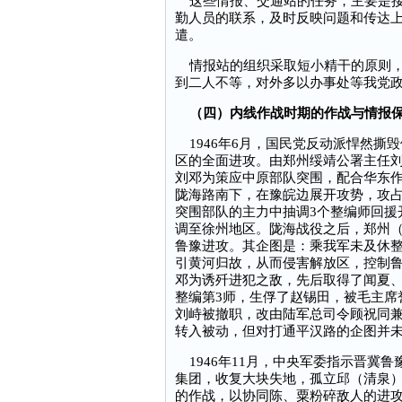
这些情报、交通站的任务，主要是接
勤人员的联系，及时反映问题和传达
遣。
情报站的组织采取短小精干的原则，
到二人不等，对外多以办事处等我党
（四）内线作战时期的作战与情报
1946年6月，国民党反动派悍然撕
区的全面进攻。由郑州绥靖公署主任刘
刘邓为策应中原部队突围，配合华东作
陇海路南下，在豫皖边展开攻势，攻占
突围部队的主力中抽调3个整编师回援
调至徐州地区。陇海战役之后，郑州（
鲁豫进攻。其企图是：乘我军未及休
引黄河归故，从而侵害解放区，控制
邓为诱歼进犯之敌，先后取得了闻夏
整编第3师，生俘了赵锡田，被毛主席
刘峙被撤职，改由陆军总司令顾祝同兼
转入被动，但对打通平汉路的企图并
1946年11月，中央军委指示晋冀鲁
集团，收复大块失地，孤立邱（清泉
的作战，以协同陈、粟粉碎敌人的进