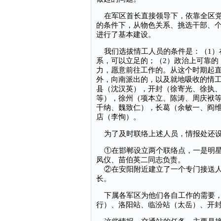
在军区首长直接领导下，依靠全区党
的条件下，从物色关系、挑选干部、
进行了基本建设。
我们选拔情工人员的条件是：（1）
系，可以立足的；（2）政治上可靠的
力，愿意前往工作的。从这个时期起直
外，向南派出的，以及就地吸收的情工
县（沈汉英），开封（徐寄光、徐执
等），徐州（项本立、陈涛、周庆袱
千纳、魏致仁），长葛（余敏一、阎
店（李恂）。
为了及时联络上述人员，情报处还设
①在邯郸设立两个联络点，一是明星
凤仪、苗伯英二同志负责。
②在安阳附近建立了一个专门接送人
长。
下属各军区为他们各自工作的需要，
行）、洛阳站、临汾站（太岳）、开