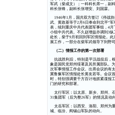
军武（柴成文）；一科科长席一，副
科长张锋，副科长张增安、刘国霖。
1946年1月，国共双方签订《停战
武、黄政基等于2月6日奉命到北平“
表，续到重庆中共代表团军事组，4月
小组中共代表。不久赵增益亦调到3纵
处长，柴于9月初回到军区情报处。此
展工作，一部分在柴军武领导下到野
（二）情报工作的第一次部署
抗战胜利后，特别是平汉战役后，根
象是国民党郑州绥署及其所属部队。
次军事情报工作会议。出席会议的有
冀鲁豫军区情报处长黄友若等。会议
时，特别强调要千方百计地抓紧谍报
门的研究和部署。
太行军区：以太原、新乡、郑州、石
31集团军（后为整26军）的情况及动
太岳军区：以西安、洛阳、郑州为重
城、临汾、阎锡山军队的动向。