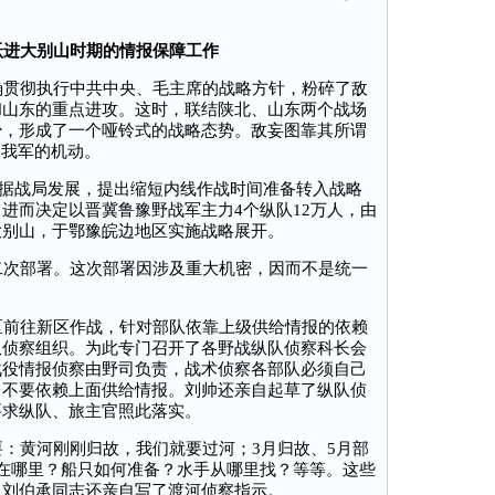
。
跃进大别山时期的情报保障工作
贯彻执行中共中央、毛主席的战略方针，粉碎了敌
和山东的重点进攻。这时，联结陕北、山东两个战场
少，形成了一个哑铃式的战略态势。敌妄图靠其所谓
挡我军的机动。
根据战局发展，提出缩短内线作战时间准备转入战略
进而决定以晋冀鲁豫野战军主力4个纵队12万人，由
大别山，于鄂豫皖边地区实施战略展开。
次部署。这次部署因涉及重大机密，因而不是统一
前往新区作战，针对部队依靠上级供给情报的依赖
队侦察组织。为此专门召开了各野战纵队侦察科长会
战役情报侦察由野司负责，战术侦察各部队必须自己
，不要依赖上面供给情报。刘帅还亲自起草了纵队侦
要求纵队、旅主官照此落实。
：黄河刚刚归故，我们就要过河；3月归故、5月部
在哪里？船只如何准备？水手从哪里找？等等。这些
，刘伯承同志还亲自写了渡河侦察指示。