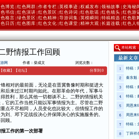
红色博览
红色网群
作者专栏
英模事迹
权威发布
领袖故事
史海秘
|
|
|
|
|
|
红色书信
红色演讲
红色景区
红色诗词
红色歌谣
红色镜头
红色游
|
|
|
|
|
|
红色格言
绿色景区
红色精神
导游词集
英模瞬间
特稿精选
红色歌
|
|
|
|
|
|
红色日历
红色图库
红色文化
红色课堂
精神大观
长篇连载
红色人
|
|
|
|
|
|
本
站检索
二野情报工作回顾
旅游网
作者：柴成文
浏览次数：
特稿：
【收藏】
【
论坛
】
分享到:
0
秦东魁
锋相对的最前面，无论是在晋冀鲁豫时期和挺进大
特稿：
役和后来过江时期均如此。在那革命的年代，军事斗
特稿：
取得胜利，那么其他一切都谈不上。二野的情报机关
关，它的工作当然只能以军事情报为主。尽管在二野
周恩来
侧重点不尽相同，人员变化也比较大，但情报工作的
是为刘、邓下定战役决心并保障决心的实施服务的。
周恩来
要回顾。
特稿：
情报工作的第一次部署
丁薛祥