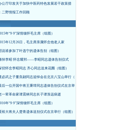
办公厅印发关于加快中医药特色发展若干政策措
：二野情报工作回顾
015年“9·9”深情缅怀毛主席（组图）
015年12月26日，毛主席亲属怀念他老人家
图说谁参加了叶选宁的遗体告别（组图）
痛悼李昭 怀念耀邦——李昭同志遗体告别仪式
深切怀念李昭同志 齐心同志送来花圈（组图）
董必武之子董良翮同志追悼会在北京八宝山举行（
最后一位开国中将王秉璋同志遗体告别仪式在京举
老一辈革命家谭震林同志长子谭淮远病逝
016年“9·9”深情缅怀毛主席（组图）
粟裕大将夫人楚青遗体送别仪式在京举行（组图）