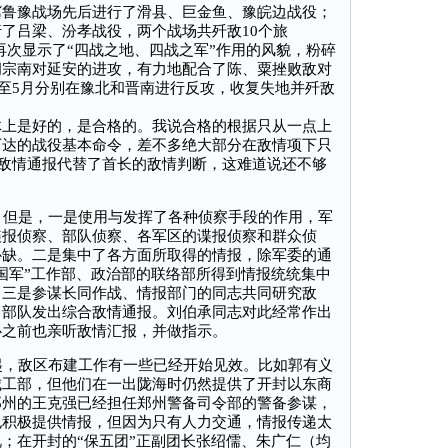
冀鲁豫战场先后进行了滑县、巨金鱼、豫皖边战役；
了吕梁、汾孝战役，两个战场共歼敌10个旅
再次显示了“四战之地、四战之军”作用的风貌，粉碎
胡宗南对延安的进攻，有力地配合了陈、粟挫败敌对
月至5月分别在豫北和晋南进行反攻，收复失地并歼敌
体上是好的，是合格的。我说合格的根据只从一点上
下达的战役基本命令，差不多绝大部分在敌情项下只
以敌情通报代替了首长的敌情判断，这难道说还不够
但是，一是使用与发挥了各种侦察手段的作用，军
谍报侦察、部队侦察、各军区的谍报侦察和群众侦
补缺。二是集中了各方面所取得的情报，除军委的通
国军”工作部、政治部的联络部所得到情报统统集中
。三是参谋长同作战、情报部门的同志共同研究敌
向部队发出综合敌情通报。刘伯承同志对此经常作出
心之前也亲听敌情汇报，并做指示。
，敌区布建工作有一些已经开始见效。比如郭有义
城工部，但他们在一出陇海时仍然提供了开封以东商
郑州的王克强已经担任郑州警备司令部的警备参谋，
也积极提供情报，但因为只有人力交通，情报传递太
；在开封的“保五团”正副团长张绍儒、朱广仁（均