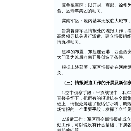
冀鲁豫军区；以开封、商邱、徐州为
磊、区寿年集团的动向。
冀南军区：境内基本无敌驻大城市，
晋冀鲁豫军区情报处的谍报工作，着
高级领导机关进行派遣、建立情报组
情况和动向。
这样的布置，东起连云港，西至西安
大门又为以后向南开展创造了条件。
根据上述部署，军区情报处在河南武
关。
（三）情报派遣工作的开展及新侦
1.空中侦察手段：平汉战役中，我军
直接关怀下，把所有的报话机在全部
础上，情报处筹建了报话侦听科，调
场情报的一个重要手段，发挥了立竿
2.派遣工作：军区司令部情报处成
勤工作，可以说没有什么基础，下属
做起的问题。