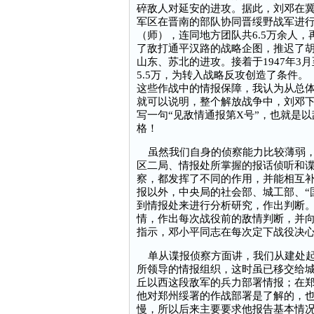
碎敌人对延安的进攻。据此，刘邓在
军区在晋南的部队协同晋绥野战军进行
（师），连同地方团队共6.5万余人，
了敌打通平汉路的战略企图，推迟了
山东、苏北的进攻。接着于1947年3
5.5万，为转入战略反攻创造了条件。
这些作战中的情报保障，我认为从总
就可以说明，整个解放战争中，刘邓
写一句“见敌情通报第X号”，也就是
格！
虽然我们自身的侦察能力比较薄弱，
区二局、情报处所掌握的报话侦听和
察，都发挥了不同的作用，并能相互
报以外，中央局的社会部、城工部、“
到情报处来进行分析研究，作出判断
情，作出每次战役前的敌情判断，并
指示，邓小平同志在每次定下战役决
单从谍报侦察方面讲，我们从建处起
所领导的情报组织，这时虽已移交给
丘以西这段敌军的兵力部署情报；在
他对郑州绥署的作战部署是了解的，
慢，所以后来主要要求他报告基本情况