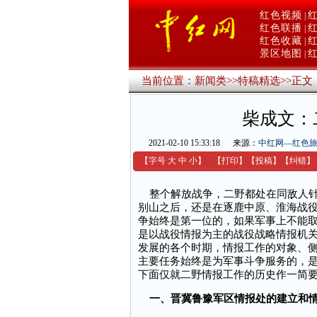
红色视频
|
红色联播
|
红色收藏
|
景区地图
|
当前位置：
新闻类
>>
特稿精选
>>
正文
柴成文：
2021-02-10 15:33:18
来源：
中红网—红色
【字号
大
中
小
】
【
打印
】
【
投稿
】
【
纠错
】
整个解放战争，二野都处在同敌人针
别山之后，还是在逐鹿中原、淮海战
争始终是第一位的，如果军事上不能
是以战役情报为主的战役战略情报机
发展的各个时期，情报工作的对象、
主要任务始终是为军事斗争服务的，
下面仅就二野情报工作的历史作一简
一、晋冀鲁豫军区情报处的建立和