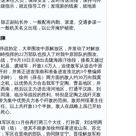
送来往人员，保障安全；及时传送情报；保持与外
上级指示，就近指导工作；发现新的线索，就地派
除正副站长外，一般配有内勤、派遣、交通参谋一
政一般机关名义出现，以公开掩护秘密。
保障
毁停战协定，大举围攻中原解放区，并发动了对解放
峙指挥的22万部队也投入了对我中原部队的围攻。
战，于8月10日主动出击陇海路汴徐段，接着又越过
杞县、虞城等，歼敌1.6万人，迫使敌军从追击中原
开封，并将正进攻淮南和准备进攻淮北的3个整编师
刘峙）、徐州（薛岳）两方面的敌人约30万向我冀
整之机，以优势兵力合击我军于定陶、曹县地区，并
鲁西南，然后以主力进击漳河地区，打通平汉路。刘
、同蒲、临汾等战役的胜利。特别是定陶之战歼灭敌
誉为集中优势兵力各个歼敌的范例。敌郑州绥署主任
任。以上共歼敌13个半旅。敌人在战略上虽已开始
未死心。
豫军区在11月份再打两三个大仗，打孙震、刘汝明两
）胡（琏），使其不能参加徐州绥署进攻山东、苏北
攻；军区在晋南的部队，协同陕甘宁、晋绥解放军粉