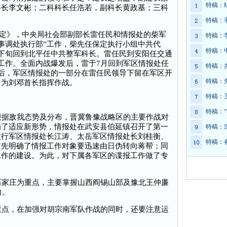
特稿：
科长李文彬；二科科长任浩若，副科长黄政基；三科
特稿：
协定》，中央局社会部副部长雷任民和情报处的柴军
特稿：
军事调处执行部”工作，柴先任保定执行小组中共代
特稿：
下旬回到北平任中共整军科长。雷任民到安阳任交通
工作。全面内战爆发后，雷于7月回到军区情报处任
特稿：
后，军区情报处的一部分在雷任民领导下留在军区开
特稿：
司为刘邓首长指挥作战。
特稿：
特稿：
据敌我态势及分布，晋冀鲁豫战略区的主要作战对
为了适应新形势，情报处在武安县伯延镇召开了第一
特稿：
太行军区情报处长江涛、太岳军区情报处长刘桂衡、
特稿：
首先明确了情报工作对象要迅速由日伪转向蒋帮；同
工作的建设。为此，对下属各军区的谍报工作做了专
家庄为重点，主要掌握山西阎锡山部及豫北王仲廉
向。
点，在加强对胡宗南军队作战的同时，还要注意运