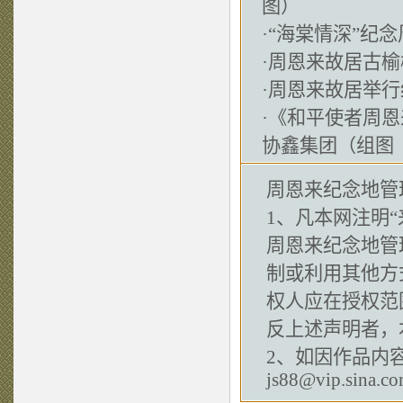
图）
·
“海棠情深”纪
·
周恩来故居古榆
·
周恩来故居举行
·
《和平使者周恩
协鑫集团（组图
周恩来纪念地管
1、凡本网注明“
周恩来纪念地管
制或利用其他方
权人应在授权范
反上述声明者，
2、如因作品内
js88@vip.sina.c