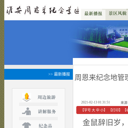
>> 最新播报
周恩来纪念地管
2021-02-13 01:31:51
来源
【字号
大
中
小
】
【
打印
】
【
金鼠辞旧岁，