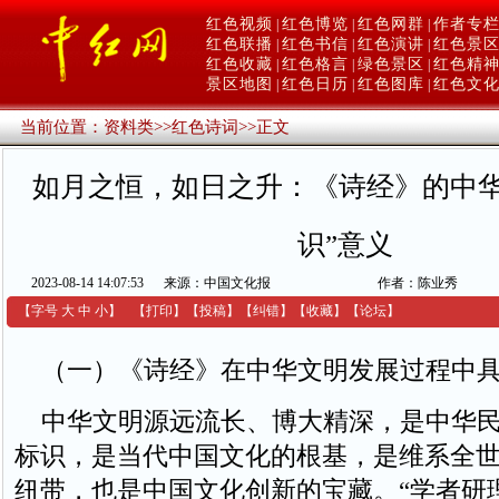
红色视频
红色博览
红色网群
作者专
|
|
|
红色联播
红色书信
红色演讲
红色景
|
|
|
红色收藏
红色格言
绿色景区
红色精
|
|
|
景区地图
红色日历
红色图库
红色文
|
|
|
当前位置：
资料类
>>
红色诗词
>>
正文
如月之恒，如日之升：《诗经》的中华
识”意义
2023-08-14 14:07:53
来源：中国文化报
作者：陈业秀
【字号
大
中
小
】
【
打印
】
【
投稿
】
【
纠错
】
【收藏】
【
论坛
】
（一）《诗经》在中华文明发展过程中具
中华文明源远流长、博大精深，是中华民
标识，是当代中国文化的根基，是维系全
纽带，也是中国文化创新的宝藏。“学者研