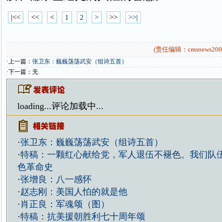
|<<
<<
<
1
2
>
>>
>>|
(责任编辑：cmsnews200
·上一篇：
张卫东：巍巍荡荡武安（组诗五首）
·下一篇：无
loading...
评论加载中...
·
张卫东：巍巍荡荡武安（组诗五首）
·
特稿：一颗红心献给党，军人退伍不褪色。我们队
色革命史
·
张增良：八一感怀
·
赵志刚：美国人怕的就是他
·
肖正良：军魂颂（图）
·
特稿：抗美援朝胜利七十周年颂