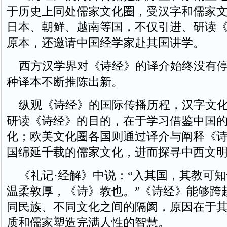
于历史上同处儒家文化圈，受汉字和儒家
日本、朝鲜、越南等国，不仅引进、研读
原本，还邀请中国经学家赴其国讲学。
西方汉学界对《诗经》的译介始终没有停
种译本不断推陈出新。
纵观《诗经》的国际传播历程，汉字文化
研读《诗经》的目的，在于学习借鉴中国
化；欧美文化圈各国则通过译介与阐释《
国绵延千载的儒家文化，进而探寻中西文
《礼记·经解》中说：“入其国，其教可知
温柔敦厚，《诗》教也。”《诗经》能够跨
同民族、不同文化之间的隔阂，原因在于
质和儒家塑造完满人性的智慧。