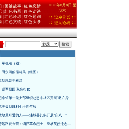
2026年8月8日 星
闻
领袖故事
红色恋情
|
|
期六
记
红色书画
红色访谈
|
|
舞
红色环球
红色题词
|
|
物
红色文物
红色头条
|
|
：
：军魂颂（图）
：田永清的儒将风（组图）
原型就是于树昌
：强军报国 聚焦打仗！
纪念馆第一党支部组织赴恩来社区开展“救在身
抗美援朝胜利七十周年颂
致敬最可爱的人——浦城县扎实开展“庆八一”
行远路夏令营：缅怀革命烈士，继承英烈遗志—