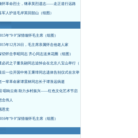
缅怀革命烈士，继承英烈遗志——走正道行远路
县军人护送毛岸英回韶山（组图）
015年“9·9”深情缅怀毛主席（组图）
015年12月26日，毛主席亲属怀念他老人家
深切怀念李昭同志 齐心同志送来花圈（组图）
董必武之子董良翮同志追悼会在北京八宝山举行（
最后一位开国中将王秉璋同志遗体告别仪式在京举
老一辈革命家谭震林同志长子谭淮远病逝
国 唱响云南 助力乡村振兴——红色文化艺术节启
想念伟人
感恩党
016年“9·9”深情缅怀毛主席（组图）