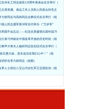
纪念何长工同志诞辰120周年座谈会在京举行（
毛主席亲属、身边工作人员和人民群众到毛主
李力群同志与高岗同志合葬仪式在京举行（组
中国人民志愿军第38军后代举办《“万岁军”
共和国不会忘记——纪念抗美援朝出国作战70
先行者习仲勋在中国改革开放的历史时刻（组
王树声大将夫人杨炬同志告别仪式在京举行（
“徐文惠大姐，您永远活在我们心中！”（组
深切怀念李力群同志（组图）
各界人士前往八宝山与女红军王定国告别（组