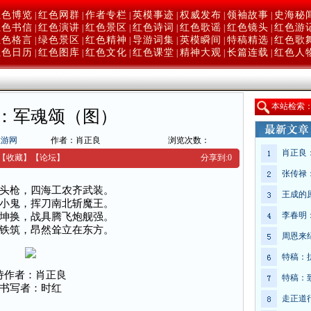
红色博览
红色网群
作者专栏
英模事迹
权威发布
领袖故事
史海秘
|
|
|
|
|
|
红色书信
红色演讲
红色景区
红色诗词
红色歌谣
红色镜头
红色游
|
|
|
|
|
|
红色格言
绿色景区
红色精神
导游词集
英模瞬间
特稿精选
红色歌
|
|
|
|
|
|
红色日历
红色图库
红色文化
红色课堂
精神大观
长篇连载
红色人
|
|
|
|
|
|
本
站检索
：军魂颂（图）
旅游网
作者：肖正良
浏览次数：
肖正良
【收藏】
【
论坛
】
分享到:
0
张传禄
头枪，四海工农齐武装。
王成的
小鬼，挥刀南北斩魔王。
李春明
坤换，战具腾飞炮舰强。
铁筑，昂然耸立在东方。
周恩来
特稿：
诗作者：肖正良
特稿：
书写者：时红
走正道