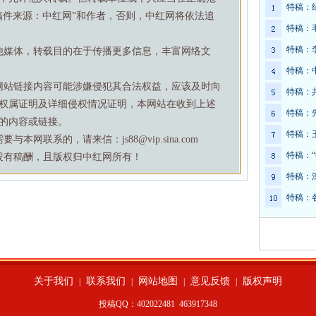
特稿：
稿件来源：中红网”和作者，否则，中红网将依法追
特稿：
特稿：
他媒体，转载目的在于传播更多信息，丰富网络文
特稿：
网站链接内容可能涉嫌侵犯其合法权益，应该及时向
特稿：
权属证明及详细侵权情况证明，本网站在收到上述
特稿：
的内容或链接。
特稿：
网联系的，请来信：js88@vip.sina.com
特稿：
没有稿酬，且版权归中红网所有！
特稿：
特稿：
关于我们
联系我们
网站地图
意见反馈
版权声明
|
|
|
|
投稿QQ：402022481
463917348