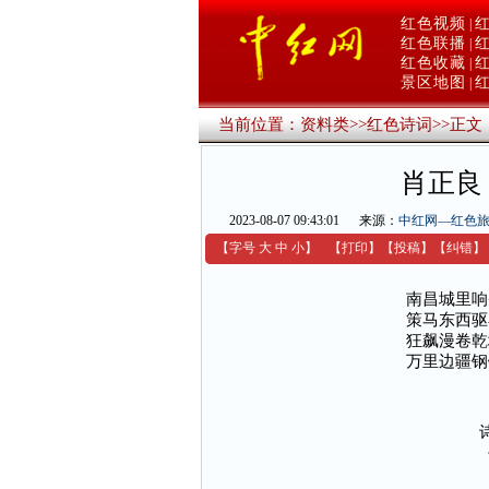
红色视频
|
红色联播
|
红色收藏
|
景区地图
|
当前位置：
资料类
>>
红色诗词
>>
正文
肖正良
2023-08-07 09:43:01
来源：
中红网—红色
【字号
大
中
小
】
【
打印
】
【
投稿
】
【
纠错
】
南昌城里响
策马东西驱
狂飙漫卷乾
万里边疆钢