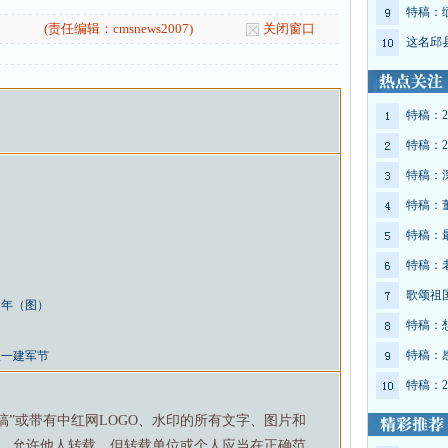
特稿：
(责任编辑：cmsnews2007)
关闭窗口
这名邱
特稿：2
特稿：2
特稿：
特稿：
特稿：
特稿：
歌颂祖
周年（图）
特稿：
特稿：
八一建军节
特稿：2
特稿”或带有中红网LOGO、水印的所有文字、图片和
，允许他人转载。但转载单位或个人应当在正确范