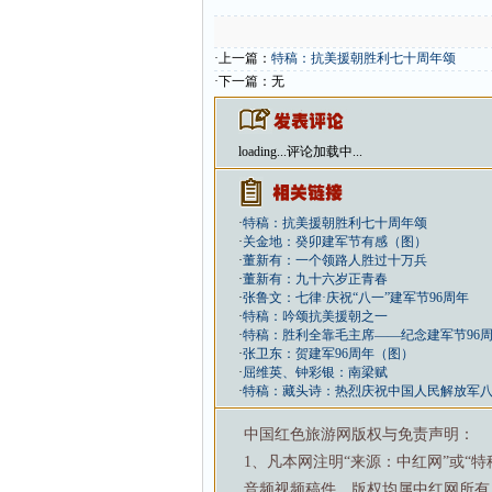
·上一篇：
特稿：抗美援朝胜利七十周年颂
·下一篇：无
loading...
评论加载中...
·
特稿：抗美援朝胜利七十周年颂
·
关金地：癸卯建军节有感（图）
·
董新有：一个领路人胜过十万兵
·
董新有：九十六岁正青春
·
张鲁文：七律·庆祝“八一”建军节96周年
·
特稿：吟颂抗美援朝之一
·
特稿：胜利全靠毛主席——纪念建军节96
·
张卫东：贺建军96周年（图）
·
屈维英、钟彩银：南梁赋
·
特稿：藏头诗：热烈庆祝中国人民解放军
中国红色旅游网版权与免责声明：
1、凡本网注明“来源：中红网”或“
音频视频稿件，版权均属中红网所有