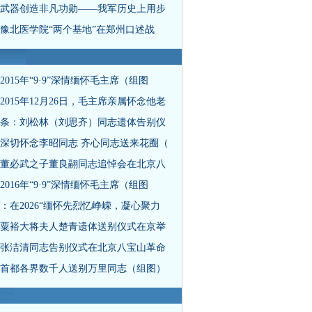
武器创造非凡功勋——我军历史上用步
豫北医学院“两个基地”在郑州口述战
2015年“9·9”深情缅怀毛主席（组图
2015年12月26日，毛主席亲属怀念他老
条：刘松林（刘思齐）同志遗体告别仪
深切怀念李昭同志 齐心同志送来花圈（
董必武之子董良翮同志追悼会在北京八
2016年“9·9”深情缅怀毛主席（组图
：在2026“缅怀先烈忆峥嵘，凝心聚力
粟裕大将夫人楚青遗体送别仪式在京举
张洁清同志告别仪式在北京八宝山革命
首都各界数千人送别万里同志（组图）