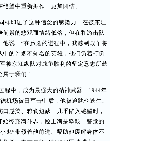
在绝望中重新振作，更加团结。
同样印证了这种信念的感染力。在被东江
争前景的悲观而情绪低落，但在和游击队
。他说：“在旅途的进程中，我感到战争将
队中的许多不知名的英雄，他们负着打倒
盟军被东江纵队对战争胜利的坚定意志所鼓
会属于我们！
程中，成为最强大的精神武器。1944年
启德机场被日军击中后，他被迫跳伞逃生。
伤口感染、粮食短缺，几乎陷入绝望时，
）却始终充满斗志，脸上满是坚毅、警觉的
“小鬼”带领着他前进、帮助他缓解身体不