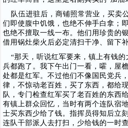
队伍进驻后，商铺照常营业，买卖公
们即使腹中饥饿，也绝不伸手白拿；
也绝不擅取一线一布。他们用珍贵的
借用锅灶柴火后必定清扫干净、留下
“那天，听说红军要来，镇上有钱的
兵都跑了。我下午出门一看，嚯，屋
处都是红军。不过他们不像国民党兵
律，不惊动老百姓，买了东西，都给
队，专门检查红军买了老百姓的东西给
有镇上群众回忆，当时有两个连队宿
士买东西少给了钱。指挥员得知后立
连队干部派人去打扫，少给钱的一时