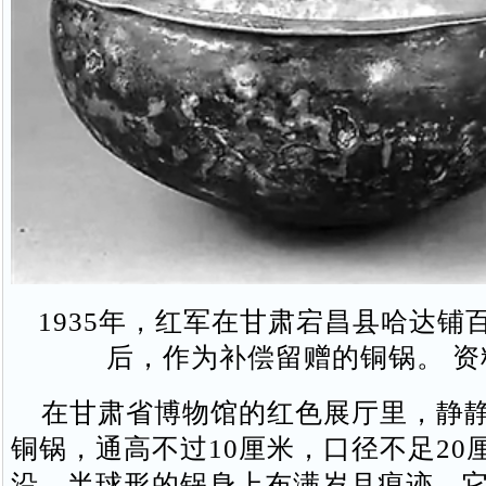
1935年，红军在甘肃宕昌县哈达铺
后，作为补偿留赠的铜锅。 资
在甘肃省博物馆的红色展厅里，静静
铜锅，通高不过10厘米，口径不足20
沿，半球形的锅身上布满岁月痕迹。