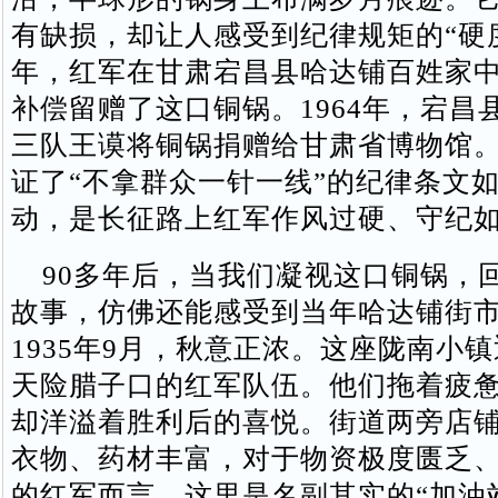
有缺损，却让人感受到纪律规矩的“硬度”
年，红军在甘肃宕昌县哈达铺百姓家
补偿留赠了这口铜锅。1964年，宕昌
三队王谟将铜锅捐赠给甘肃省博物馆
证了“不拿群众一针一线”的纪律条文
动，是长征路上红军作风过硬、守纪
90多年后，当我们凝视这口铜锅，
故事，仿佛还能感受到当年哈达铺街
1935年9月，秋意正浓。这座陇南小
天险腊子口的红军队伍。他们拖着疲
却洋溢着胜利后的喜悦。街道两旁店
衣物、药材丰富，对于物资极度匮乏
的红军而言，这里是名副其实的“加油