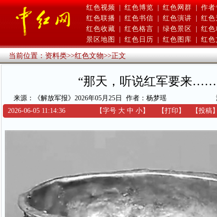
红色视频
|
红色博览
|
红色网群
|
作者
红色联播
|
红色书信
|
红色演讲
|
红色
红色收藏
|
红色格言
|
绿色景区
|
红色
景区地图
|
红色日历
|
红色图库
|
红色
当前位置：
资料类
>>
红色文物
>>
正文
“那天，听说红军要来……
来源：《解放军报》2026年05月25日
作者：杨梦瑶
2026-06-05 11:14:36
【字号
大
中
小
】
【
打印
】
【
投稿