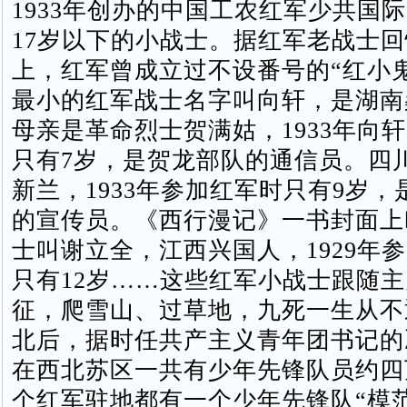
1933年创办的中国工农红军少共国
17岁以下的小战士。据红军老战士
上，红军曾成立过不设番号的“红小
最小的红军战士名字叫向轩，是湖南
母亲是革命烈士贺满姑，1933年向
只有7岁，是贺龙部队的通信员。四
新兰，1933年参加红军时只有9岁
的宣传员。《西行漫记》一书封面上
士叫谢立全，江西兴国人，1929年
只有12岁……这些红军小战士跟随
征，爬雪山、过草地，九死一生从不
北后，据时任共产主义青年团书记的
在西北苏区一共有少年先锋队员约四
个红军驻地都有一个少年先锋队“模范