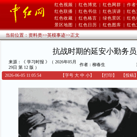
红色视频
|
红色博览
|
红色网群
|
作者
红色联播
|
红色书信
|
红色演讲
|
红色
红色收藏
|
红色格言
|
绿色景区
|
红色
景区地图
|
红色日历
|
红色图库
|
红色
当前位置：
资料类
>>
英模事迹
>>
正文
抗战时期的延安小勤务员
来源：《 学习时报 》（ 2026年05月
作者：柳春生
29日 第 12 版 ）
2026-06-05 11:05:54
【字号
大
中
小
】
【
打印
】
【
投稿