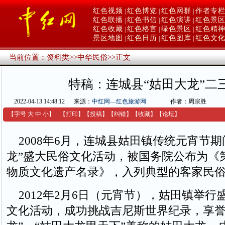
红色视频
红色博览
红色网群
作者专
|
|
|
红色联播
红色书信
红色演讲
红色景
|
|
|
红色收藏
红色格言
绿色景区
红色精
|
|
|
景区地图
红色日历
红色图库
红色文
|
|
|
当前位置：
资料类
>>
中华民俗
>>
正文
特稿：连城县“姑田大龙”二
2022-04-13 14:48:12
来源：
中红网—红色旅游网
作者：周宗胜
【字号
大
中
小
】
【
打印
】
【
投稿
】
【
纠错
】
【收藏】
【
论坛
】
2008年6月，连城县姑田镇传统元宵节期
龙”盛大民俗文化活动，被国务院公布为《
物质文化遗产名录》，入列典型的客家民
2012年2月6日（元宵节），姑田镇举行
文化活动，成功挑战吉尼斯世界纪录，享誉