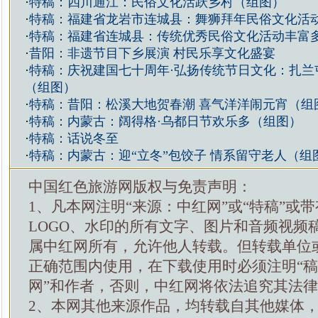
·
特稿：四川通江：民俗文化活跃乡村（组图）
·
特稿：福建省龙岩市连城县：舞狮拜年民俗文化活
·
特稿：福建省连城县：传统优秀民俗文化活动丰富
·
昔阳：非遗节目下乡展演 村民乐享文化盛宴
·
特稿：庆祝建国七十周年·弘扬传统节日文化：扎兰
（组图）
·
特稿：昔阳：松溪大地贺春潮 喜气洋洋闹元宵（组
·
特稿：内蒙古：阔得格·乌都日节欢乐多（组图）
·
特稿：话说冬至
·
特稿：内蒙古：迎“立冬”包饺子 情系留守老人（组
中国红色旅游网版权与免责声明：
1、凡本网注明“来源：中红网”或“特稿”或
LOGO、水印的所有文字、图片和音频视频
属中红网所有，允许他人转载。但转载单位
正确范围内使用，在下载使用时必须注明“
网”和作者，否则，中红网将依法追究其法
2、本网其他来源作品，均转载自其他媒体