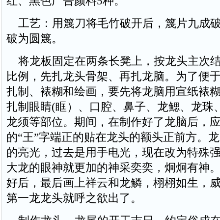
红、黑色广告颜料5种。
工艺：用篾刀将毛竹破开后，篾片九成破
破为圆篾。
将龙板固定在两条长凳上，按龙头主次结
比例，先扎龙头骨架、再扎龙脑。为了便
扎制、裱糊和绘画，要先将龙脑用宣纸裱
扎制眼睛(眶）、口腔、鼻子、龙鳃、龙珠
龙须等部位。期间，在制作好了龙脑后，
的“王”字端正的贴在龙头的额头正前方。
的亮光，过去是用手电光，现在改为特殊
大龙的眼神就更加的神采奕奕，炯炯有神
好后，最后画上祥云和龙鳞，栩栩如生，
第一龙龙头就呼之欲出了。