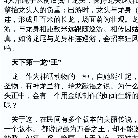
4人用绳子从前后拽住龙头，保持龙头巡游
擎抬龙头人的负重；出游时，龙头与龙身
连，形成几百米的长龙，场面蔚为壮观。龙
游，与龙身相距数米远跟随巡游。相传因
真，如将龙尾与龙身相连巡游，会招来狂
鸣。
天下第一龙“王”
龙，作为神话动物的一种，自她诞生起，
圣物，有神龙呈祥、瑞龙献福之说。为什
头正中，会有一个用金纸制作的灿灿生辉的
呢？
关于这，在民间有多个版本的美丽传说，
一个版本。 都说虎虽为万兽之王，却不能