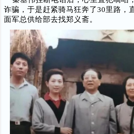
诈骗，于是赶紧骑马狂奔了30里路，
面军总供给部去找郑义斋。