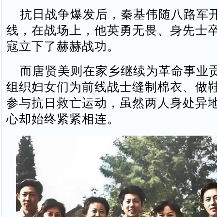
抗日战争爆发后，秦基伟随八路军
线，在战场上，他英勇无畏、身先士
寇立下了赫赫战功。
而唐贤美则在家乡继续为革命事业
组织妇女们为前线战士缝制棉衣、做
参与抗日救亡运动，虽然两人身处异
心却始终紧紧相连。