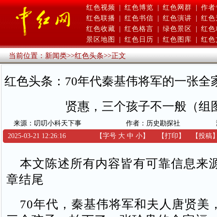
红色视频
|
红色博览
|
红色网群
|
作者
红色联播
|
红色书信
|
红色演讲
|
红色
红色收藏
|
红色格言
|
绿色景区
|
红色
景区地图
|
红色日历
|
红色图库
|
红色
当前位置：
新闻类
>>
红色头条
>>
正文
红色头条：70年代秦基伟将军的一张全
贤惠，三个孩子不一般（组
来源：叨叨小科天下事
作者：历史勘探社
2025-03-21 12:26:16
【字号
大
中
小
】
【
打印
】
【
投稿
本文陈述所有内容皆有可靠信息来
章结尾
70年代，秦基伟将军和夫人唐贤美