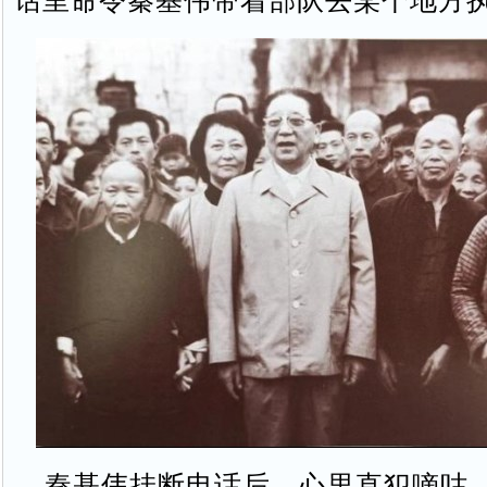
话里命令秦基伟带着部队去某个地方
秦基伟挂断电话后，心里直犯嘀咕