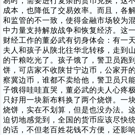
易时，需要进行复杂的货币兑换，这
成本，也降低了交易效率。而且，各
和监管的不一致，使得金融市场较为
中力量支持解放战争和恢复经济。这
财经工作的董必武有切身体会：有一
夫人和孩子从陕北往华北转移，走到
的干粮吃光了。孩子饿了，警卫员跑
饼，可店家不收陕甘宁边币，公家开
察冀边币，谁都不卖给他，警卫员只
子饿得哇哇直哭，董必武的夫人心疼
只好用一块新布料换了两个烧饼。一
烧饼，实在不划算，但是也没办法。
迫切地感觉到，全国的货币应该尽快
的话，不但老百姓花钱不方便，还影