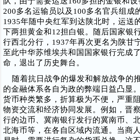
队，由于需要运送160多担的金银和
200多名运输员以及100多名官兵组成
1935年随中央红军到达陕北时，运送
下两担黄金和12担白银。随后国家银
行西北分行，1937年再次更名为陕甘
至此中华苏维埃共和国国家银行完成
命，退出了历史舞台。
随着抗日战争的爆发和解放战争的推
的金融体系各自为政的弊端日益凸显
货币种类繁多，折算极为不便，严重
物资交流和经济协同发展。例如，晋
行的边币、冀南银行发行的冀南币、
北海币等，在各自区域内流通。当商