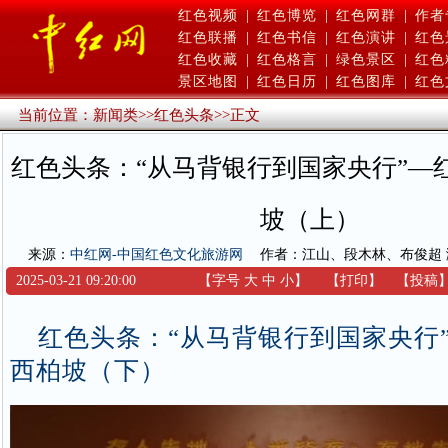
红色视频
|
红色博览
|
红色网群
|
作者
红色联播
|
红色书信
|
红色演讲
|
红色
红色收藏
|
红色格言
|
绿色景区
|
红色
景区地图
|
红色日历
|
红色图库
|
红色
当前位置：
新闻类
>>
红色头条
>>
正文
红色头条：“从马背银行到国家央行”—
坡（上）
来源：
中红网-中国红色文化旅游网
作者：江山、段木林、布俊超
2025-03-21 09:20:00
【字号
大
中
小
】
【
打印
】
【
投稿
红色头条：“从马背银行到国家央行
西柏坡（下）