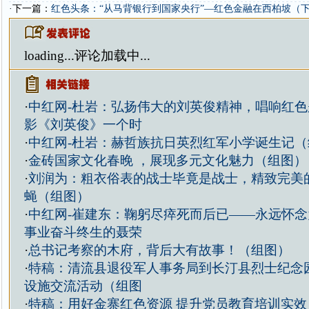
·下一篇：
红色头条：“从马背银行到国家央行”—红色金融在西柏坡（
loading...
评论加载中...
·
中红网-杜岩：弘扬伟大的刘英俊精神，唱响红
影《刘英俊》一个时
·
中红网-杜岩：赫哲族抗日英烈红军小学诞生记（
·
金砖国家文化春晚 ，展现多元文化魅力（组图）
·
刘润为：粗衣俗表的战士毕竟是战士，精致完美
蝇（组图）
·
中红网-崔建东：鞠躬尽瘁死而后已——永远怀
事业奋斗终生的聂荣
·
总书记考察的木府，背后大有故事！（组图）
·
特稿：清流县退役军人事务局到长汀县烈士纪念
设施交流活动（组图
·
特稿：用好金寨红色资源 提升党员教育培训实效