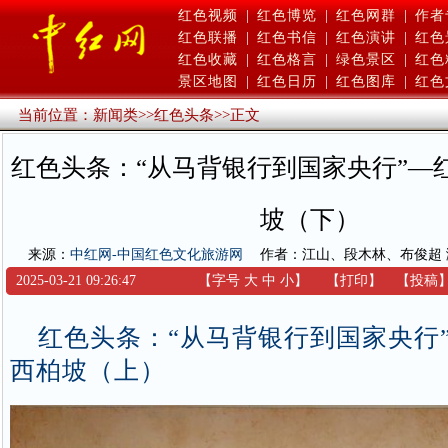
红色视频
|
红色博览
|
红色网群
|
作者
红色联播
|
红色书信
|
红色演讲
|
红色
红色收藏
|
红色格言
|
绿色景区
|
红色
景区地图
|
红色日历
|
红色图库
|
红色
当前位置：
新闻类
>>
红色头条
>>
正文
红色头条：“从马背银行到国家央行”—
坡（下）
来源：
中红网-中国红色文化旅游网
作者：江山、段木林、布俊超
2025-03-21 09:26:47
【字号
大
中
小
】
【
打印
】
【
投稿
红色头条：“从马背银行到国家央行
西柏坡（上）