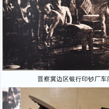
晋察冀边区银行印钞厂车