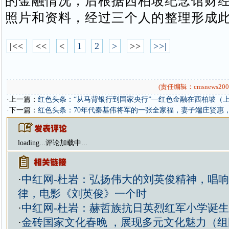
的金融情况，后根据西柏坡纪念馆财
照片和资料，经过三个人的整理形成
|<<
<<
<
1
2
>
>>
>>|
(责任编辑：cmsnews200
·上一篇：
红色头条：“从马背银行到国家央行”—红色金融在西柏坡（
·下一篇：
红色头条：70年代秦基伟将军的一张全家福，妻子端庄贤惠
loading...
评论加载中...
·
中红网-杜岩：弘扬伟大的刘英俊精神，唱
律，电影《刘英俊》一个时
·
中红网-杜岩：赫哲族抗日英烈红军小学诞
·
金砖国家文化春晚 ，展现多元文化魅力（组