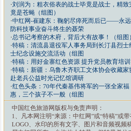
·
刘润为：粗衣俗表的战士毕竟是战士，精致
竟是苍蝇（组图）
·
中红网-崔建东：鞠躬尽瘁死而后已——永
防科技事业奋斗终生的聂荣
·
总书记考察的木府，背后大有故事！（组图
·
特稿：清流县退役军人事务局到长汀县烈士
士纪念设施交流活动（组图
·
特稿：用好金寨红色资源 提升党员教育培训
·
特稿：新疆：乌鲁木齐职工文体协会收藏家
赴老兵公益时光记忆馆调研
·
红色头条：70年代秦基伟将军的一张全家福
惠，三个孩子不一般（组图
中国红色旅游网版权与免责声明：
1、凡本网注明“来源：中红网”或“特稿”或
LOGO、水印的所有文字、图片和音频视频