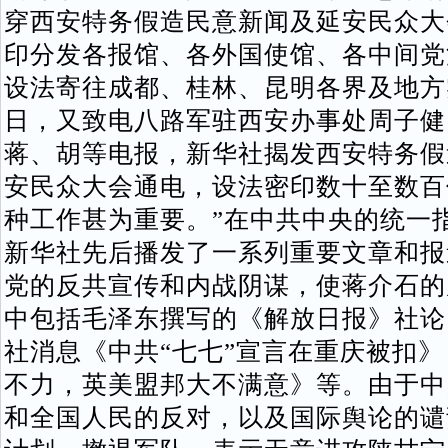
穿西安特务假造民意新闻及延安民众大
印分发各报馆、各外国使馆、各中间党
设法寄往成都、桂林、昆明各界及地方
日，又致电八路军驻西安办事处周子健
蒋、胡等电报，新华社揭发西安特务假
安民众大会通电，设法密印数十至数百
种工作甚为重要。”在中共中央的统一
新华社先后播发了一系列重要文章和报
党的反共宣传和内战阴谋，使蒋介石的
中包括毛泽东撰写的《解放日报》社论
社消息《中共“七七”宣言在重庆被扣
不力，英美盟邦大不满意》等。由于中
和全国人民的反对，以及国际舆论的谴