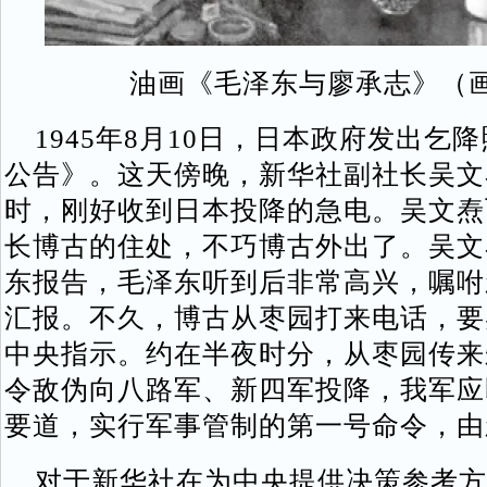
油画《毛泽东与廖承志》（
1945年8月10日，日本政府发出乞
公告》。这天傍晚，新华社副社长吴文
时，刚好收到日本投降的急电。吴文焘
长博古的住处，不巧博古外出了。吴文
东报告，毛泽东听到后非常高兴，嘱咐
汇报。不久，博古从枣园打来电话，要
中央指示。约在半夜时分，从枣园传来
令敌伪向八路军、新四军投降，我军应
要道，实行军事管制的第一号命令，由
对于新华社在为中央提供决策参考方