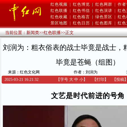
红色视频
|
红色博览
|
红色网群
|
作者
红色联播
|
红色书信
|
红色演讲
|
红色
红色收藏
|
红色格言
|
绿色景区
|
红色
景区地图
|
红色日历
|
红色图库
|
红色
当前位置：
新闻类
>>
红色联播
>>
正文
刘润为：粗衣俗表的战士毕竟是战士，
毕竟是苍蝇（组图）
来源：红色文化网
作者：刘润为
2025-03-21 16:21:32
【字号
大
中
小
】
【
打印
】
【
投稿
文艺是时代前进的号角