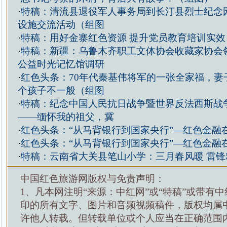
·
特稿：清流县退役军人事务局到长汀县烈士纪念
设施交流活动（组图
·
特稿：用好金寨红色资源 提升党员教育培训实效
·
特稿：新疆：乌鲁木齐职工文体协会收藏家协会
公益时光记忆馆调研
·
红色头条：70年代秦基伟将军的一张全家福，妻
个孩子不一般（组图
·
特稿：纪念中国人民抗日战争暨世界反法西斯战争
——缅怀我的祖父，冀
·
红色头条：“从马背银行到国家央行”—红色金融
·
红色头条：“从马背银行到国家央行”—红色金融
·
特稿：云南省大关县笔山小学：三月春风暖 雷锋
中国红色旅游网版权与免责声明：
1、凡本网注明“来源：中红网”或“特稿”或带有中
印的所有文字、图片和音频视频稿件，版权均属
许他人转载。但转载单位或个人应当在正确范围