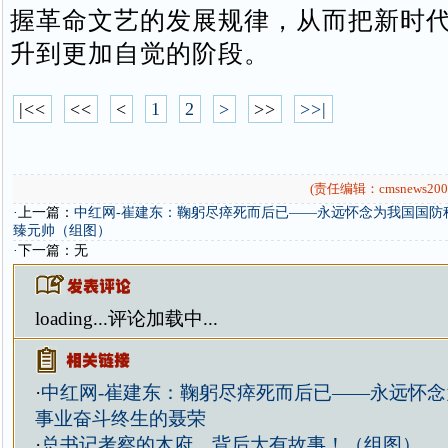
握革命文艺的发展规律，从而把新时
升到更加自觉的阶段。
|<<
<<
<
1
2
>
>>
>>|
(责任编辑：cmsnews200
·上一篇：
中红网-崔建东：鞠躬尽瘁死而后已——永远怀念为我国国防
臻元帅（组图）
·下一篇：无
loading...
评论加载中...
·
中红网-崔建东：鞠躬尽瘁死而后已——永远怀
事业奋斗终生的聂荣
·
总书记考察的木府，背后大有故事！（组图）