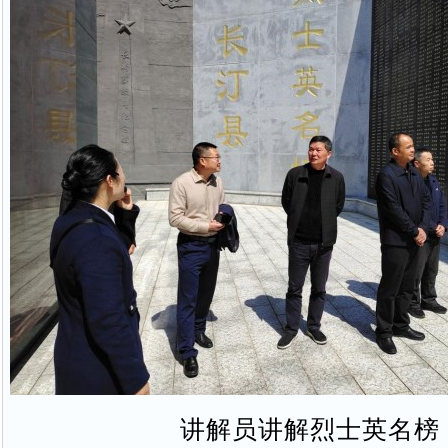
讲解员讲解烈士英名榜