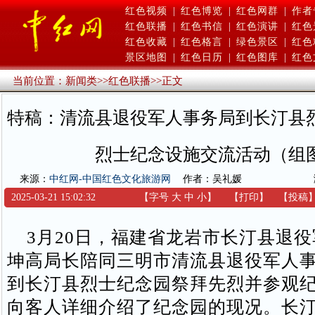
红色视频
|
红色博览
|
红色网群
|
作者
红色联播
|
红色书信
|
红色演讲
|
红色
红色收藏
|
红色格言
|
绿色景区
|
红色
景区地图
|
红色日历
|
红色图库
|
红色
当前位置：
新闻类
>>
红色联播
>>
正文
特稿：清流县退役军人事务局到长汀县
烈士纪念设施交流活动（组
来源：
中红网-中国红色文化旅游网
作者：吴礼媛
2025-03-21 15:02:32
【字号
大
中
小
】
【
打印
】
【
投稿
3月20日，福建省龙岩市长汀县退役
坤高局长陪同三明市清流县退役军人
到长汀县烈士纪念园祭拜先烈并参观
向客人详细介绍了纪念园的现况。长