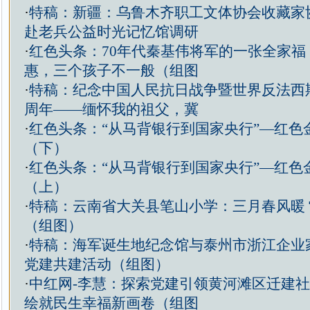
·
特稿：新疆：乌鲁木齐职工文体协会收藏家
赴老兵公益时光记忆馆调研
·
红色头条：70年代秦基伟将军的一张全家福
惠，三个孩子不一般（组图
·
特稿：纪念中国人民抗日战争暨世界反法西斯
周年——缅怀我的祖父，冀
·
红色头条：“从马背银行到国家央行”—红色
（下）
·
红色头条：“从马背银行到国家央行”—红色
（上）
·
特稿：云南省大关县笔山小学：三月春风暖
（组图）
·
特稿：海军诞生地纪念馆与泰州市浙江企业
党建共建活动（组图）
·
中红网-李慧：探索党建引领黄河滩区迁建
绘就民生幸福新画卷（组图