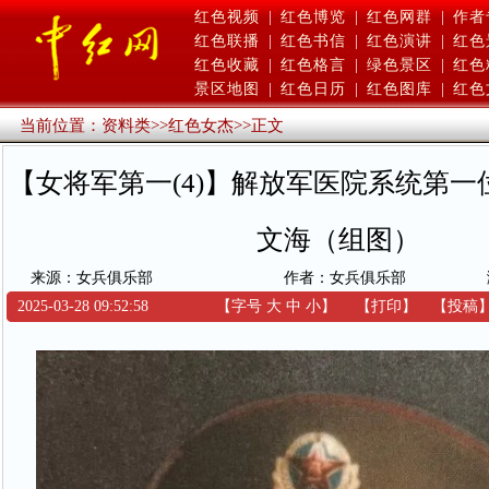
红色视频
|
红色博览
|
红色网群
|
作者
红色联播
|
红色书信
|
红色演讲
|
红色
红色收藏
|
红色格言
|
绿色景区
|
红色
景区地图
|
红色日历
|
红色图库
|
红色
当前位置：
资料类
>>
红色女杰
>>
正文
【女将军第一(4)】解放军医院系统第
文海（组图）
来源：女兵俱乐部
作者：女兵俱乐部
2025-03-28 09:52:58
【字号
大
中
小
】
【
打印
】
【
投稿