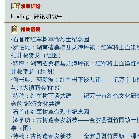
loading...
评论加载中...
·
石首市红军树革命烈士纪念园
·
罗伯雄：湖南省桑植县龙潭坪镇：红军将士血染红
枯井救贺龙（组图）
·
特稿：湖南省桑植县龙潭坪镇：红军将士血染红军
井救贺龙（组图）
·
何书典、郭新波：红军树下谈共建——记万宁市
与北大镇商会的“经
·
特稿：红军树下谈共建——记万宁市红色文化研
会的“经济文化共建
·
石首市红军树革命烈士纪念园
·
漆学访：古树逢春发新枝——金寨县斑竹园镇一棵
事（图）
·
特稿：古树逢春发新枝——金寨县斑竹园镇一棵“