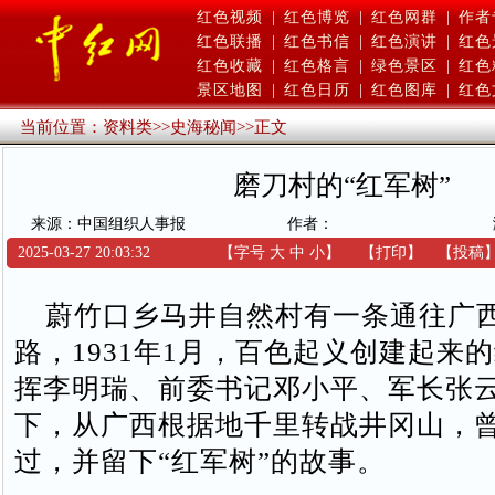
红色视频
|
红色博览
|
红色网群
|
作者
红色联播
|
红色书信
|
红色演讲
|
红色
红色收藏
|
红色格言
|
绿色景区
|
红色
景区地图
|
红色日历
|
红色图库
|
红色
当前位置：
资料类
>>
史海秘闻
>>
正文
磨刀村的“红军树”
来源：中国组织人事报
作者：
2025-03-27 20:03:32
【字号
大
中
小
】
【
打印
】
【
投稿
蔚竹口乡马井自然村有一条通往广
路，1931年1月，百色起义创建起来
挥李明瑞、前委书记邓小平、军长张
下，从广西根据地千里转战井冈山，
过，并留下“红军树”的故事。