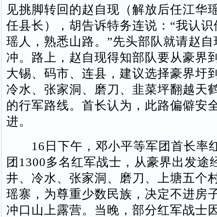
见挑脚转回的赵自现（解放后任江华
任县长），胡告诉特务连说：“我认识
瑶人，熟悉山路。”先头部队就请赵自
冲。路上，赵自现得知部队要从豪界
大锡、码市、连县，建议选择豪界圩
冷水、张家洞、磨刀、韭菜坪翻越天
的行军路线。首长认为，此路偏僻安
进。
16日下午，邓小平等军团首长率
团1300多名红军战士，从豪界出发途
井、冷水、张家洞、磨刀、上塘五个
瑶寨，为尊重少数民族，决定不进房
冲口山上露营。当晚，部分红军战士