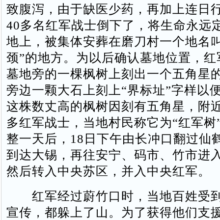
致腹泻，由于缺医少药，再加上连日
40多名红军战士倒下了，将生命永远
地上，被集体安葬在磨刀村一个地名叫
颈”的地方。为以后确认墓地位置，红
墓地旁的一棵枫树上刻出一个五角星
旁边一颗大石上刻上“界标址”字样以
这株数丈高的枫树因刻有五角星，附
多红军战士，当地村民称它为“红军树
整一天后，18日下午由长冲口翻过仙
到达大锡，再往安宁、码市、竹市进
然后转入中央苏区，并入中央红军。
红军经过蔚竹口时，当地百姓受到
宣传，都躲上了山。为了获得他们支