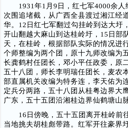
1931年1月9日，红七军4000余
次围追堵截，从广西全县渡过湘江经
华。12日红七军翻过勾挂岭到达大圩，
开山翻越大麻山到达桂岭圩，15日部
天，在桂岭，根据部队实际的情况进
个师整编为两个团，原十九师改编为
长龚鹤村任团长，邓小平任政委，原
五十八团，师长李明瑞任团长，麦农
部直属机关改编为特务连，李天佑为
定兵分两路，五十八团从桂粤边界大
广东，五十五团沿湘桂边界仙鹤塘山
16日傍晚，五十五团离开桂岭前
当地挑夫胡桂彪带路。红军开往豪界