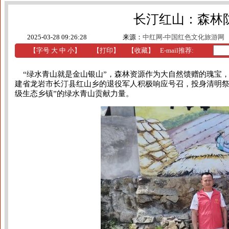
长汀红山：森林
2025-03-28 09:26:28
来源：
中红网-中国红色文化旅游网
【字号
大
中
小
】
【
打印
】
【收藏】
E-mail推荐:
“绿水青山就是金山银山”，森林资源作为大自然馈赠的瑰宝
建省龙岩市长汀县红山乡的退役军人积极响应号召，投身清明祭
级生态乡镇”的绿水青山贡献力量。