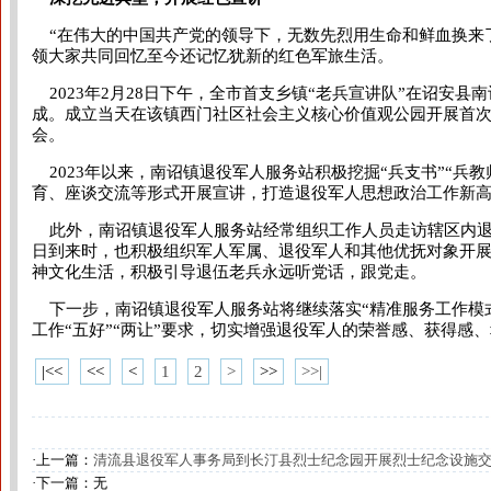
“在伟大的中国共产党的领导下，无数先烈用生命和鲜血换来
领大家共同回忆至今还记忆犹新的红色军旅生活。
2023年2月28日下午，全市首支乡镇“老兵宣讲队”在诏安县
成。成立当天在该镇西门社区社会主义核心价值观公园开展首
会。
2023年以来，南诏镇退役军人服务站积极挖掘“兵支书”“兵教
育、座谈交流等形式开展宣讲，打造退役军人思想政治工作新
此外，南诏镇退役军人服务站经常组织工作人员走访辖区内退
日到来时，也积极组织军人军属、退役军人和其他优抚对象开
神文化生活，积极引导退伍老兵永远听党话，跟党走。
下一步，南诏镇退役军人服务站将继续落实“精准服务工作模式
工作“五好”“两让”要求，切实增强退役军人的荣誉感、获得感
|<<
<<
<
1
2
>
>>
>>|
·上一篇：
清流县退役军人事务局到长汀县烈士纪念园开展烈士纪念设施
·下一篇：无