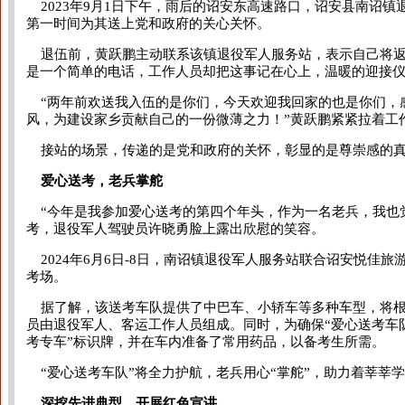
2023年9月1日下午，雨后的诏安东高速路口，诏安县南诏
第一时间为其送上党和政府的关心关怀。
退伍前，黄跃鹏主动联系该镇退役军人服务站，表示自己将返
是一个简单的电话，工作人员却把这事记在心上，温暖的迎接
“两年前欢送我入伍的是你们，今天欢迎我回家的也是你们，感
风，为建设家乡贡献自己的一份微薄之力！”黄跃鹏紧紧拉着工
接站的场景，传递的是党和政府的关怀，彰显的是尊崇感的真
爱心送考，老兵掌舵
“今年是我参加爱心送考的第四个年头，作为一名老兵，我也
考，退役军人驾驶员许晓勇脸上露出欣慰的笑容。
2024年6月6日-8日，南诏镇退役军人服务站联合诏安悦佳
考场。
据了解，该送考车队提供了中巴车、小轿车等多种车型，将根
员由退役军人、客运工作人员组成。同时，为确保“爱心送考车
考专车”标识牌，并在车内准备了常用药品，以备考生所需。
“爱心送考车队”将全力护航，老兵用心“掌舵”，助力着莘莘
深挖先进典型，开展红色宣讲