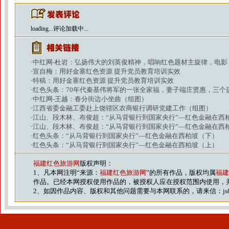
loading...
评论加载中...
·
中红网-杜岩：弘扬伟大的刘英俊精神，唱响红色题材主旋律，电影
·
宣自梅：用好金寨红色资源 提升党员教育培训实效
·
特稿：用好金寨红色资源 提升党员教育培训实效
·
红色头条：70年代秦基伟将军的一张全家福，妻子端庄贤惠，三个
·
中红网-王越：春分街边小坐曲（组图）
·
江西省委金融工委赴上饶辖区农商银行调研党建工作（组图）
·
江山、段木林、布俊超：“从马背银行到国家央行”—红色金融在西
·
江山、段木林、布俊超：“从马背银行到国家央行”—红色金融在西
·
红色头条：“从马背银行到国家央行”—红色金融在西柏坡（下）
·
红色头条：“从马背银行到国家央行”—红色金融在西柏坡（上）
福建红色旅游网
版权声明：
1、凡本网注明“来源：
福建红色旅游网
”的所有作品，版权均属
福建
作品。已经本网授权使用作品的，被授权人应在授权范围内使用，
2、如因作品内容、版权和其他问题需要与本网联系的，请来信：js88@vip