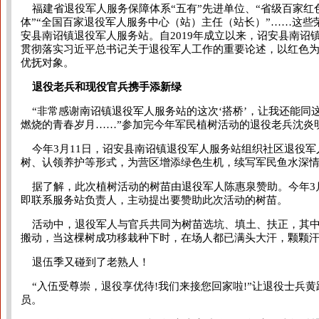
福建省退役军人服务保障体系“五有”先进单位、“省级百家红色
体”“全国百家退役军人服务中心（站）主任（站长）”……这些
安县南诏镇退役军人服务站。自2019年成立以来，诏安县南
贯彻落实习近平总书记关于退役军人工作的重要论述，以红色为
优抚对象。
退役老兵和现役官兵携手添新绿
“非常感谢南诏镇退役军人服务站的这次‘搭桥’，让我还能同
燃烧的青春岁月……”参加完今年军民植树活动的退役老兵沈炎
今年3月11日，诏安县南诏镇退役军人服务站组织社区退役军
树、认领养护等形式，为营区增添绿色生机，续写军民鱼水深
据了解，此次植树活动的树苗由退役军人陈惠泉赞助。今年3
即联系服务站负责人，主动提出要赞助此次活动的树苗。
活动中，退役军人与官兵共同为树苗选坑、填土、扶正，其中
搬动，当这棵树成功移栽种下时，在场人都已满头大汗，颗颗
退伍季又碰到了老熟人！
“入伍受尊崇，退役享优待!我们来接您回家啦!”让退役士兵
员。