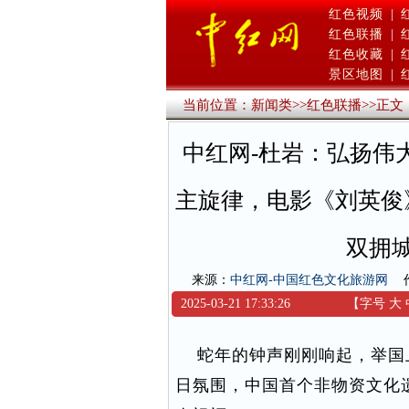
红色视频
|
红色联播
|
红色收藏
|
景区地图
|
当前位置：
新闻类
>>
红色联播
>>
正文
中红网-杜岩：弘扬伟
主旋律，电影《刘英俊
双拥
来源：
中红网-中国红色文化旅游网
2025-03-21 17:33:26
【字号
大
蛇年的钟声刚刚响起，举国
日氛围，中国首个非物资文化遗