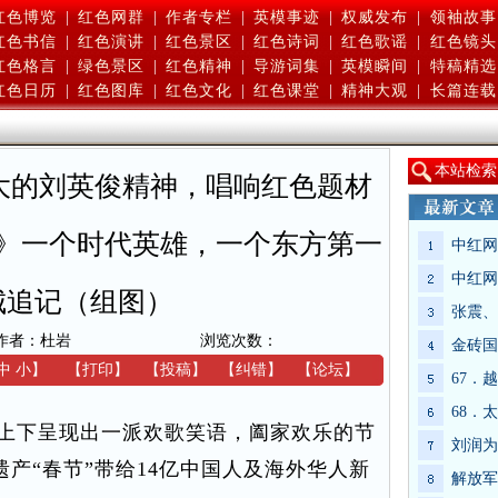
红色博览
|
红色网群
|
作者专栏
|
英模事迹
|
权威发布
|
领袖故事
红色书信
|
红色演讲
|
红色景区
|
红色诗词
|
红色歌谣
|
红色镜头
红色格言
|
绿色景区
|
红色精神
|
导游词集
|
英模瞬间
|
特稿精选
红色日历
|
红色图库
|
红色文化
|
红色课堂
|
精神大观
|
长篇连载
本
站检索
大的刘英俊精神，唱响红色题材
》一个时代英雄，一个东方第一
中红网
中红网
城追记（组图）
张震、
作者：杜岩
浏览次数：
金砖国
中
小
】
【
打印
】
【
投稿
】
【
纠错
】
【
论坛
】
67．
68．
上下呈现出一派欢歌笑语，阖家欢乐的节
刘润为
产“春节”带给14亿中国人及海外华人新
解放军