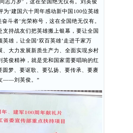
同志万岁’，这在全国绝无仅有。刘英俊
评为‘建国六十周年感动新中国100位英雄
最美奋斗者’光荣称号，这在全国绝无仅有。
赴支持战友们把英雄搬上银幕，要让全国
英雄，让全国‘双百英雄’走进千家万
展、大力发展新质生产力、全面实现乡村
刘英俊精神，就是党和国家需要唱响的红
“要圆梦、要讴歌、要弘扬、要传承、要赓
友——刘英俊。”