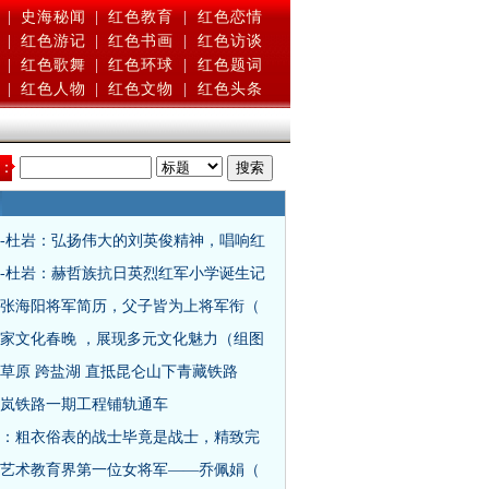
|
史海秘闻
|
红色教育
|
红色恋情
|
红色游记
|
红色书画
|
红色访谈
|
红色歌舞
|
红色环球
|
红色题词
|
红色人物
|
红色文物
|
红色头条
：
-杜岩：弘扬伟大的刘英俊精神，唱响红
-杜岩：赫哲族抗日英烈红军小学诞生记
张海阳将军简历，父子皆为上将军衔（
家文化春晚 ，展现多元文化魅力（组图
越草原 跨盐湖 直抵昆仑山下青藏铁路
太岚铁路一期工程铺轨通车
：粗衣俗表的战士毕竟是战士，精致完
艺术教育界第一位女将军——乔佩娟（