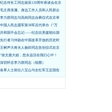
纪念何长工同志诞辰120周年座谈会在京
毛主席亲属、身边工作人员和人民群众
李力群同志与高岗同志合葬仪式在京举
中国人民志愿军第38军后代举办《“万
共和国不会忘记——纪念抗美援朝出国
先行者习仲勋在中国改革开放的历史时
王树声大将夫人杨炬同志告别仪式在京
“徐文惠大姐，您永远活在我们心中！
深切怀念李力群同志（组图）
各界人士前往八宝山与女红军王定国告