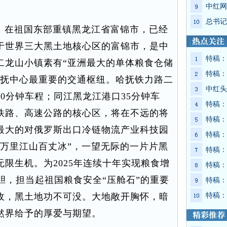
中红网
总书记
日，在祖国东部重镇黑龙江省富锦市，已经
于世界三大黑土地核心区的富锦市，是中
特稿：
二龙山小镇素有“亚洲最大的单体粮食仓储
特稿：
哈抚中心最重要的交通枢纽。哈抚铁力路二
中红头
0分钟车程；同江黑龙江港口35分钟车
特稿：
铁路、高速公路的核心区，将在不远的将
特稿：
最大的对俄罗斯出口冷链物流产业科技园
特稿：
“万里江山百丈冰”，一望无际的一片片黑
特稿：
限生机。为2025年连续十年实现粮食增
特稿：
尝胆，担当起祖国粮食安全“压舱石”的重要
特稿：
收，黑土地功不可没。大地敞开胸怀，暗
特稿：
然界给予的厚爱与期望。