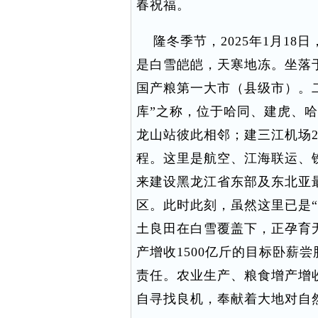
春祝福。
隆冬季节，2025年1月18
是白雪皑皑，天寒地冻。坐落
国产粮第一大市（县级市）。
库”之称，位于哈同、建虎、
龙山站彼此相邻；建三江机场2
程。这里是航空、江海联运、
来建设黑龙江省东部及东北亚
区。此时此刻，虽然这里已是
土良田在白雪覆盖下，正孕育无
产增收1500亿斤的目标卧薪
责任。农业生产、粮食增产增
自寻找良机，奉献着大地对自