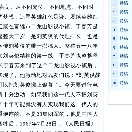
特稿：
嘉宾。从不同岗位、不同地点、不同时
特稿：
的梦想，追寻英雄红色足迹、赓续英雄红
特稿：
汇聚在富锦市二龙山影视小镇。于春芳是
特稿：
整整大三岁，是刘英俊的代理排长，也是
特稿：
宣传刘英俊的唯一撰稿人。整整五十八年
特稿：
大刘英俊精神的第一线。于春芳也整整坚
特稿：
排长于春芳来到了这个二龙山影视小镇后，
特稿：
特稿：
实现了。他激动地对战友们说：“刘英俊战
特稿：
可以把刘英俊搬上银幕了。今天要进行电
情十分激动。如果我们这一代人不把刘英
五十年可能就没有人实现我们这一代人的
重炮连的、不是23集团军的，他是中国人
牲后，1967年7月28日，《人民日报》