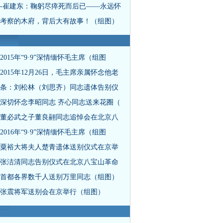
-崔建东：鞠躬尽瘁死而后已——永远怀
考察的木府，背后大有故事！（组图）
2015年“9·9”深情缅怀毛主席（组图
2015年12月26日，毛主席亲属怀念他老
条：刘松林（刘思齐）同志遗体告别仪
深切怀念李昭同志 齐心同志送来花圈（
董必武之子董良翮同志追悼会在北京八
2016年“9·9”深情缅怀毛主席（组图
粟裕大将夫人楚青遗体送别仪式在京举
张洁清同志告别仪式在北京八宝山革命
首都各界数千人送别万里同志（组图）
张震将军送别会在京举行（组图）