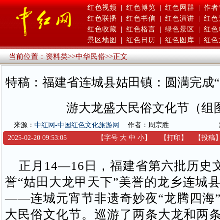
红色视频
|
红色博览
|
红色网群
|
作者
红色联播
|
红色书信
|
红色演讲
|
红色
红色收藏
|
红色格言
|
绿色景区
|
红色
景区地图
|
红色日历
|
红色图库
|
红色
当前位置：
资料类
>>
中华民俗
>>
正文
特稿：福建省连城县姑田镇：圆满完成“
游大龙盛大民俗文化节（组
来源：
中红网-中国红色文化旅游网
作者：周宗胜
2025-02-20 09:53:05
【字号
大
中
小
】
【
打印
】
【
投稿
正月14—16日，福建省第六批历史
誉“姑田大龙甲天下”美誉的龙乡连城
——连城元宵节非遗奇妙夜“龙腾四海
大民俗文化节。巡游了两条大龙和两条