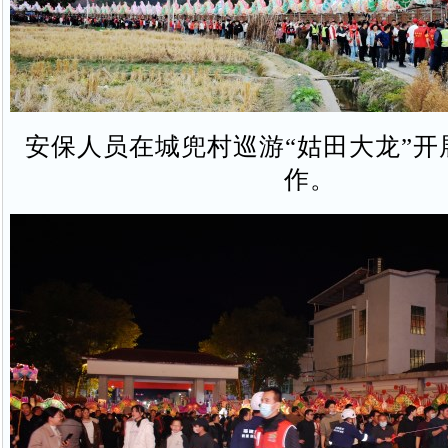
安保人员在城兜村巡游“姑田大龙”开
作。