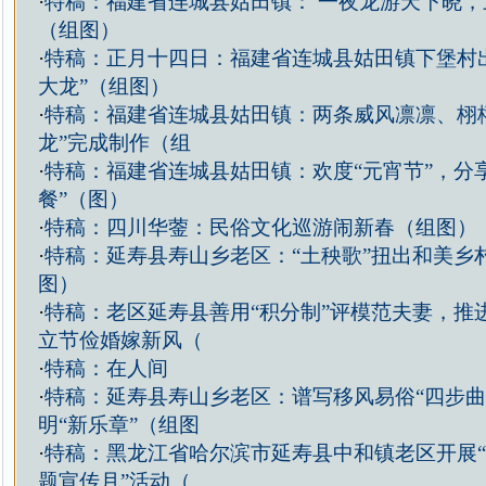
·
特稿：福建省连城县姑田镇： 一夜龙游天下晓，
（组图）
·
特稿：正月十四日：福建省连城县姑田镇下堡村
大龙”（组图）
·
特稿：福建省连城县姑田镇：两条威风凛凛、栩
龙”完成制作（组
·
特稿：福建省连城县姑田镇：欢度“元宵节”，分
餐”（图）
·
特稿：四川华蓥：民俗文化巡游闹新春（组图）
·
特稿：延寿县寿山乡老区：“土秧歌”扭出和美乡
图）
·
特稿：老区延寿县善用“积分制”评模范夫妻，推
立节俭婚嫁新风（
·
特稿：在人间
·
特稿：延寿县寿山乡老区：谱写移风易俗“四步曲
明“新乐章”（组图
·
特稿：黑龙江省哈尔滨市延寿县中和镇老区开展
题宣传月”活动（