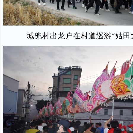
城兜村出龙户在村道巡游“姑田