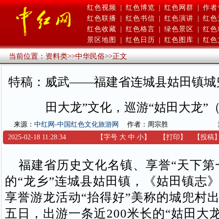
红色视频
|
红色博览
|
红色网群
|
作者
红色联播
|
红色书信
|
红色演讲
|
红色
红色收藏
|
红色格言
|
绿色景区
|
红色
景区地图
|
红色日历
|
红色图库
|
红色
当前位置：
资料类
>>
中华民俗
>>
正文
特稿：威武——福建省连城县姑田镇城
田大龙”文化，巡游“姑田大龙”
来源：
中红网-中国红色文化旅游网
作者：周宗胜
2025-02-18 11:28:34
【字号
大
中
小
】
【
打印
】
【
投稿
福建省历史文化名镇、享誉“天下第
的“龙乡”连城县姑田镇，《姑田镇志
享誉游龙活动“抬得好”美称的城兜村
五日，出游一条近200米长的“姑田大