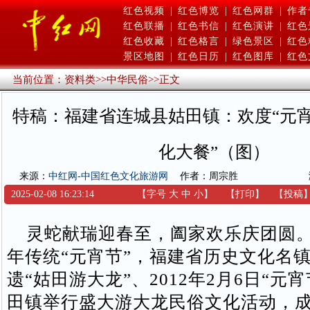
红色视频
|
红色博览
|
红色网群
|
作者
红色联播
|
红色书信
|
红色演讲
|
红色
红色收藏
|
红色格言
|
绿色景区
|
红色
景区地图
|
红色日历
|
红色图库
|
红色
当前位置：
资料类
>>
中华民俗
>>
正文
特稿：福建省连城县姑田镇：欢度“元宵
化大餐”（图）
来源：
中红网-中国红色文化旅游网
作者：周宗胜
2025-02-08 16:23:14
【字号
大
中
小
】
【
打印
】
【
投稿
灵蛇献瑞迎春至，阖家欢乐庆团圆。为
年传统“元宵节”，福建省历史文化名
遗“姑田游大龙”、2012年2月6日“元
田镇举行盛大游大龙民俗文化活动，成