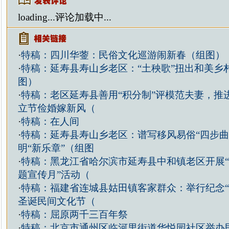
loading...
评论加载中...
·
特稿：四川华蓥：民俗文化巡游闹新春（组图）
·
特稿：延寿县寿山乡老区：“土秧歌”扭出和美乡
图）
·
特稿：老区延寿县善用“积分制”评模范夫妻，推
立节俭婚嫁新风（
·
特稿：在人间
·
特稿：延寿县寿山乡老区：谱写移风易俗“四步曲
明“新乐章”（组图
·
特稿：黑龙江省哈尔滨市延寿县中和镇老区开展
题宣传月”活动（
·
特稿：福建省连城县姑田镇客家群众：举行纪念“
圣诞民间文化节（
·
特稿：屈原两千三百年祭
·
特稿：北京市通州区临河里街道华悦园社区举办