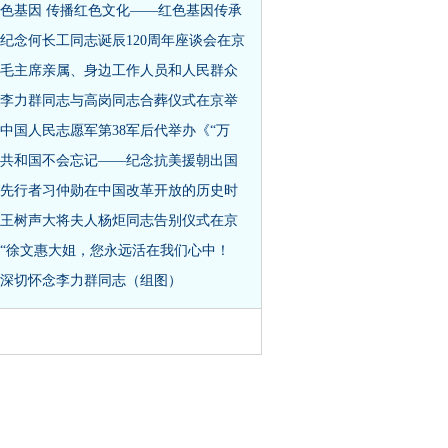
色基因 传播红色文化——红色基因传承
纪念何长工同志诞辰120周年座谈会在京
毛主席亲属、身边工作人员和人民群众
李力群同志与高岗同志合葬仪式在京举
中国人民志愿军第38军后代举办《“万
共和国不会忘记——纪念抗美援朝出国
先行者习仲勋在中国改革开放的历史时
王树声大将夫人杨炬同志告别仪式在京
“徐文惠大姐，您永远活在我们心中！
深切怀念李力群同志（组图）