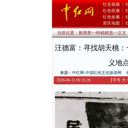
红色视频
|
红色联播
|
红色收藏
|
景区地图
|
当前位置：
新闻类
>>
特稿精选
>>
正文
汪德富：寻找胡天桃：
义地
来源：
中红网-中国红色文化旅游网
2026-06-11 09:35:39
【字号
大