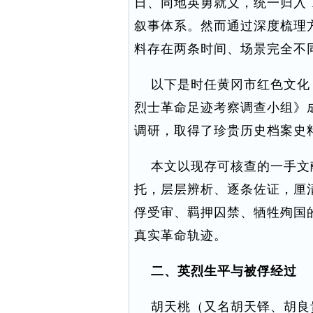
日、同地英勇就义，统一归入 19
叙事体系。然而通过深度梳理
料存在两条时间、场景完全不
以下是时任黄冈市红色文化
烈士革命足迹考察调查小组》
调研，取得了珍贵历史档案史
本文以现存可核查的一手文
托，层层辨析、逐条佐证，厘
俘受审、羁押囚禁、牺牲殉国
真实革命轨迹。
二、英烈生平与被俘经过
胡天桃（又名胡天铎、胡良