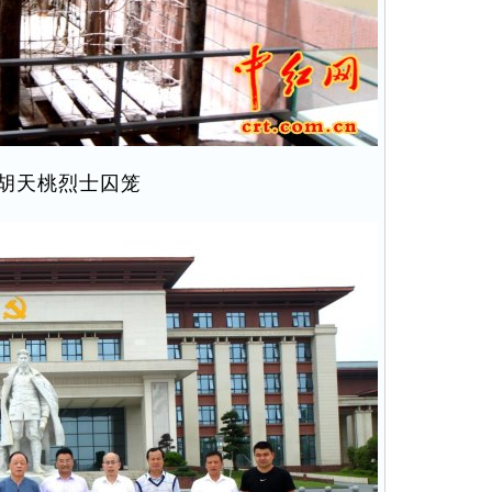
胡天桃烈士囚笼