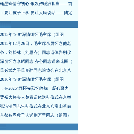
翰墨寄情守初心 银发传暖践担当——前
：要让孩子上学 要让人民说话——陆定
2015年“9·9”深情缅怀毛主席（组图
2015年12月26日，毛主席亲属怀念他老
条：刘松林（刘思齐）同志遗体告别仪
深切怀念李昭同志 齐心同志送来花圈（
董必武之子董良翮同志追悼会在北京八
2016年“9·9”深情缅怀毛主席（组图
：在2026“缅怀先烈忆峥嵘，凝心聚力
粟裕大将夫人楚青遗体送别仪式在京举
张洁清同志告别仪式在北京八宝山革命
首都各界数千人送别万里同志（组图）