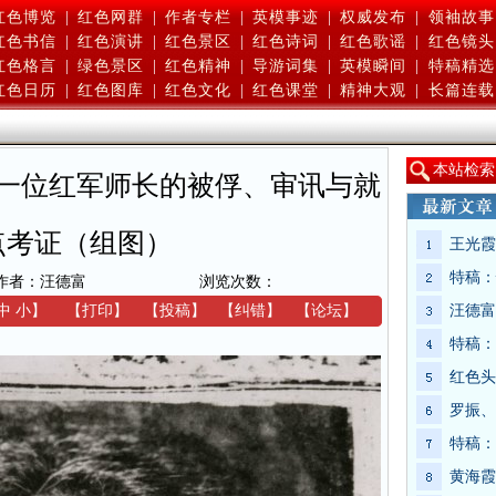
红色博览
|
红色网群
|
作者专栏
|
英模事迹
|
权威发布
|
领袖故事
红色书信
|
红色演讲
|
红色景区
|
红色诗词
|
红色歌谣
|
红色镜头
红色格言
|
绿色景区
|
红色精神
|
导游词集
|
英模瞬间
|
特稿精选
红色日历
|
红色图库
|
红色文化
|
红色课堂
|
精神大观
|
长篇连载
本
站检索
一位红军师长的被俘、审讯与就
点考证（组图）
王光霞
特稿：
作者：汪德富
浏览次数：
中
小
】
【
打印
】
【
投稿
】
【
纠错
】
【
论坛
】
汪德富
特稿：
红色头
罗振、
特稿：
黄海霞