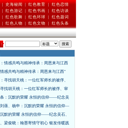
|
史海秘闻
|
红色教育
|
红色恋情
|
红色游记
|
红色书画
|
红色访谈
|
红色歌舞
|
红色环球
|
红色题词
|
红色人物
|
红色文物
|
红色头条
：
：情感共鸣与精神传承：周恩来与江西
情感共鸣与精神传承：周恩来与江西“
：寻找胡天桃：一位红军师长的被俘、
寻找胡天桃：一位红军师长的被俘、审
条：沉默的荣耀 永恒的信仰——纪念吴
刘蒨、杨申：沉默的荣耀 永恒的信仰—
沉默的荣耀 永恒的信仰——纪念吴石、
、梁俊晓：翰墨寄情守初心 银发传暖践