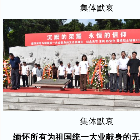
集体默哀
集体默哀
缅怀所有为祖国统一大业献身的无