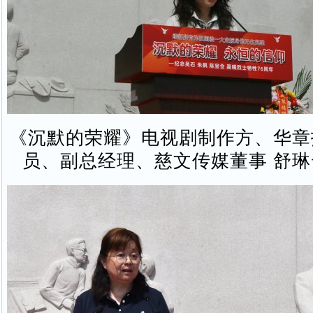
《沉默的荣耀》电视剧制作方、华章
员、副总经理、慈文传媒董事 舒琳