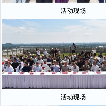
活动现场
活动现场