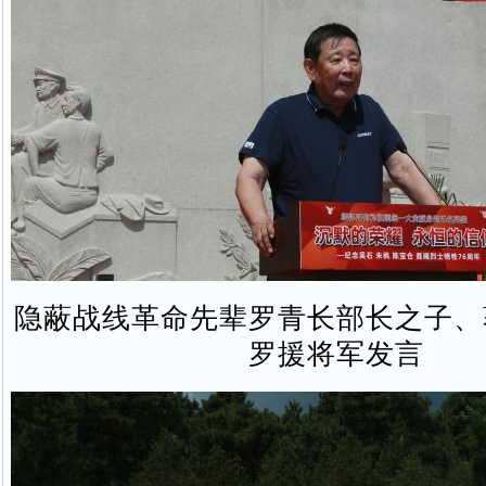
隐蔽战线革命先辈罗青长部长之子、
罗援将军发言