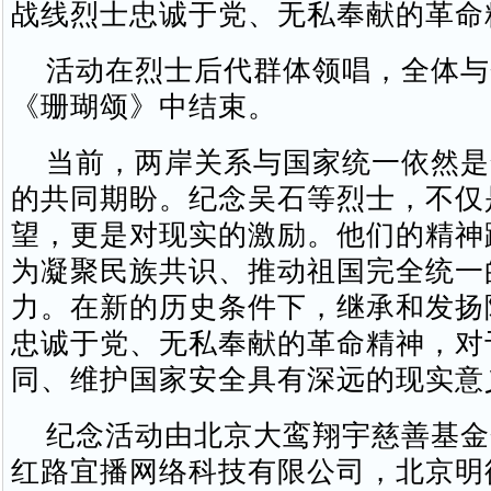
战线烈士忠诚于党、无私奉献的革命
活动在烈士后代群体领唱，全体与
《珊瑚颂》中结束。
当前，两岸关系与国家统一依然是
的共同期盼。纪念吴石等烈士，不仅
望，更是对现实的激励。他们的精神
为凝聚民族共识、推动祖国完全统一
力。在新的历史条件下，继承和发扬
忠诚于党、无私奉献的革命精神，对
同、维护国家安全具有深远的现实意
纪念活动由北京大鸾翔宇慈善基金
红路宜播网络科技有限公司，北京明