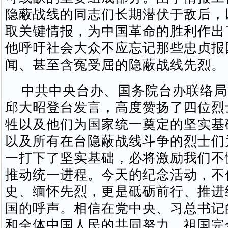
隐蔽战线的同志们长期潜伏于敌后，
取关键情报，为中国革命的胜利作出
他呼吁社会大众不应忘记那些忠贞报
闻、甚至含冤受屈的隐蔽战线先烈。
中共中央台办、国务院台办联络局
邱大昭登台发言，高度赞扬了四位烈
牲以及他们为国家统一奠定的坚实基
以及所有在台隐蔽战线斗争的烈士们
一打下了坚实基础，必将激励我们不
推动统一进程。今天的纪念活动，不
史、缅怀先烈，更是砥砺前行、推进
国的呼声。相信在党中央、习总书记
和全体中国人民的共同努力，祖国完