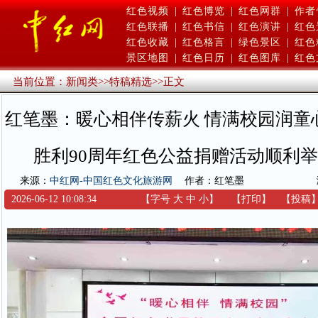
红色视频
|
红色博览
|
红色网群
|
作者
红色联播
|
红色书信
|
红色演讲
|
红色
红色收藏
|
红色格言
|
绿色景区
|
红色
景区地图
|
红色日历
|
红色图库
|
红色
当前位置：
新闻类
>>
特稿精选
>>
正文
红笔墨：暖心相伴传薪火 情满校园润童
胜利90周年红色公益捐赠活动顺利
来源：
中红网-中国红色文化旅游网
作者：红笔墨
2026-06-12 10:08:34
【字号
大
中
小
】
【
打印
】
【
投稿