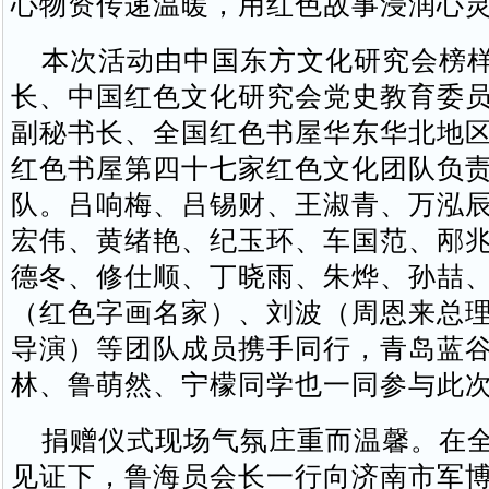
心物资传递温暖，用红色故事浸润心
本次活动由中国东方文化研究会榜样
长、中国红色文化研究会党史教育委
副秘书长、全国红色书屋华东华北地
红色书屋第四十七家红色文化团队负
队。吕响梅、吕锡财、王淑青、万泓
宏伟、黄绪艳、纪玉环、车国范、邴
德冬、修仕顺、丁晓雨、朱烨、孙喆
（红色字画名家）、刘波（周恩来总
导演）等团队成员携手同行，青岛蓝
林、鲁萌然、宁檬同学也一同参与此
捐赠仪式现场气氛庄重而温馨。在全
见证下，鲁海员会长一行向济南市军