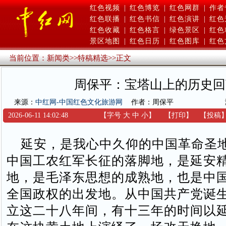
红色视频
|
红色博览
|
红色网群
|
作者
红色联播
|
红色书信
|
红色演讲
|
红色
红色收藏
|
红色格言
|
绿色景区
|
红色
景区地图
|
红色日历
|
红色图库
|
红色
当前位置：
新闻类
>>
特稿精选
>>
正文
周保平：宝塔山上的历史回
来源：
中红网-中国红色文化旅游网
作者：周保平
2026-06-11 14:02:48
【字号
大
中
小
】
【
打印
】
【
投稿
延安，是我心中久仰的中国革命圣
中国工农红军长征的落脚地，是延安
地，是毛泽东思想的成熟地，也是中
全国政权的出发地。从中国共产党诞
立这二十八年间，有十三年的时间以