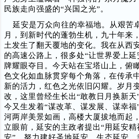
民族走向强盛的“兴国之光”。
延安是万众向往的幸福地。从艰苦
月，到新时代的蓬勃生机，九十年来
土发生了翻天覆地的变化。我在从西
的高速公路上，很多处“让世界爱上延
牌耀眼夺目。今天站在宝塔山上，俯
色文化如血脉贯穿每个角落，在传承
新的活力，红色之光依旧闪耀。岁月
改，这里曾经生长出“敢教日月换新天
今又生发着“谋改革、谋发展、谋幸福
河两岸美景如画，高楼大厦拔地而起
立眼前，延安的主政者提出“用延安精
安”，努力建好圣地延安、生态延安、