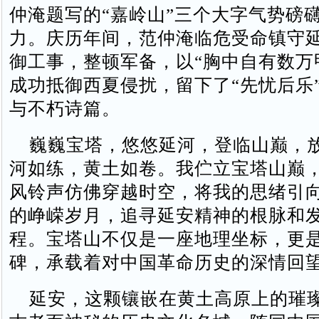
仲淹题写的“嘉岭山”三个大字气势磅
力‌‌。庆历年间，范仲淹临危受命镇守
御工事，整顿军备，以“胸中自有数万
成功抵御西夏侵扰，留下了“先忧后乐
与不朽诗篇‌‌。
巍巍宝塔，悠悠延河，登临山巅，
河如练，黄土如卷。我伫立宝塔山巅
风铃声仿佛穿越时空，将我的思绪引
的峥嵘岁月，追寻延安精神的根脉和
程。宝塔山不仅是一座地理坐标，更
碑，承载着对中国革命历史的深情回
延安，这颗镶嵌在黄土高原上的璀