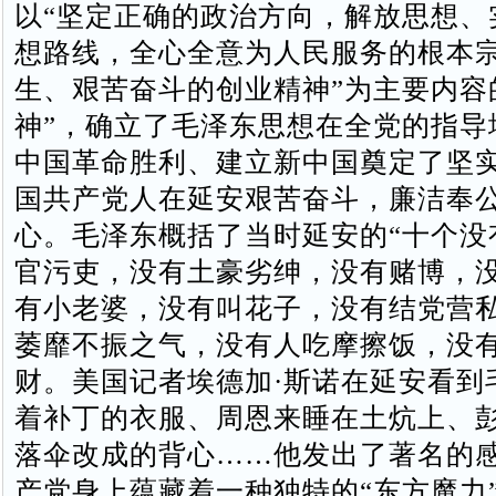
以“坚定正确的政治方向，解放思想、
想路线，全心全意为人民服务的根本
生、艰苦奋斗的创业精神”为主要内容
神”，确立了毛泽东思想在全党的指导
中国革命胜利、建立新中国奠定了坚
国共产党人在延安艰苦奋斗，廉洁奉
心。毛泽东概括了当时延安的“十个没
官污吏，没有土豪劣绅，没有赌博，
有小老婆，没有叫花子，没有结党营
萎靡不振之气，没有人吃摩擦饭，没
财。美国记者埃德加·斯诺在延安看到
着补丁的衣服、周恩来睡在土炕上、
落伞改成的背心……他发出了著名的
产党身上蕴藏着一种独特的“东方魔力