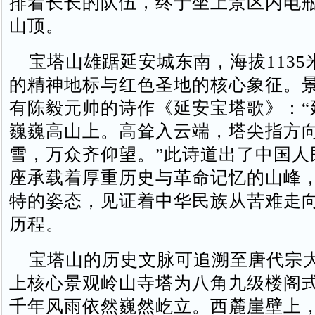
排着长长的队伍，终于坐上景区内电
山顶。
宝塔山雄踞延安城东南，海拔1135
的精神地标与红色圣地的核心象征‌‌。
有陈毅元帅的诗作《延安宝塔歌》：“
巍巍高山上。高耸入云端，塔尖指方
雪，万众齐仰望。”此诗道出了中国人
座承载着厚重历史与革命记忆的山峰
特的姿态，见证着中华民族从苦难走
历程。
宝塔山的历史文脉可追溯至唐代宗
上核心景观岭山寺塔为八角九级楼阁
千年风雨依然巍然屹立‌‌。西麓崖壁上