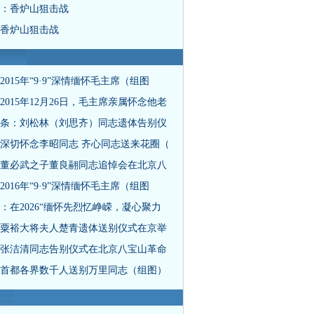
：香炉山狙击战
香炉山狙击战
2015年“9·9”深情缅怀毛主席（组图
2015年12月26日，毛主席亲属怀念他老
条：刘松林（刘思齐）同志遗体告别仪
深切怀念李昭同志 齐心同志送来花圈（
董必武之子董良翮同志追悼会在北京八
2016年“9·9”深情缅怀毛主席（组图
：在2026“缅怀先烈忆峥嵘，凝心聚力
粟裕大将夫人楚青遗体送别仪式在京举
张洁清同志告别仪式在北京八宝山革命
首都各界数千人送别万里同志（组图）