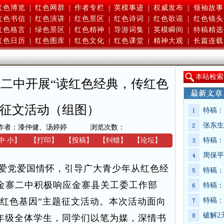
红色博览
|
红色网群
|
作者专栏
|
英模事迹
|
权威发布
|
领袖故事
红色书信
|
红色演讲
|
红色景区
|
红色诗词
|
红色歌谣
|
红色镜头
红色格言
|
绿色景区
|
红色精神
|
导游词集
|
英模瞬间
|
特稿精选
红色日历
|
红色图库
|
红色文化
|
红色课堂
|
精神大观
|
长篇连载
本
站检索
二中开展“读红色经典，传红色
题征文活动（组图）
特稿：
张东生
作者：漆仲健、汤婷婷
浏览次数：
中
小
】
【
打印
】
【
投稿
】
【
纠错
】
【
论坛
】
特稿：
周保平
爱党爱国情怀，引导广大青少年从红色经
特稿：
，金寨二中积极响应金寨县关工委工作部
特稿：
传红色基因”主题征文活动。本次活动面向
特稿：
破解2
年级全体学生，同学们以笔为媒，深情书