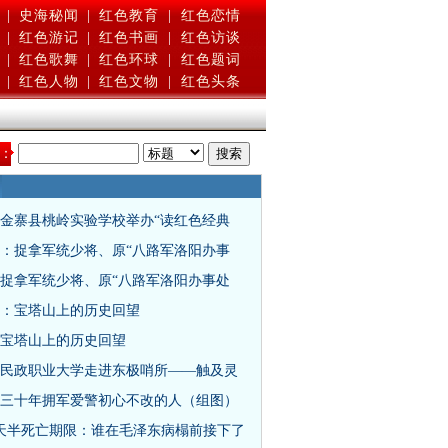
|
史海秘闻
|
红色教育
|
红色恋情
|
红色游记
|
红色书画
|
红色访谈
|
红色歌舞
|
红色环球
|
红色题词
|
红色人物
|
红色文物
|
红色头条
：
金寨县桃岭实验学校举办“读红色经典
：捉拿军统少将、原“八路军洛阳办事
捉拿军统少将、原“八路军洛阳办事处
：宝塔山上的历史回望
宝塔山上的历史回望
民政职业大学走进东极哨所——触及灵
三十年拥军爱警初心不改的人（组图）
天半死亡期限：谁在毛泽东病榻前接下了