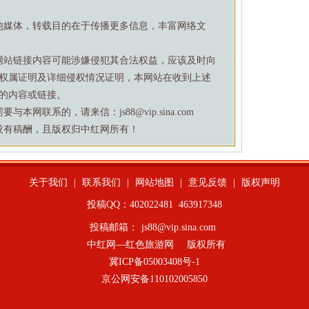
他媒体，转载目的在于传播更多信息，丰富网络文
网站链接内容可能涉嫌侵犯其合法权益，应该及时向
权属证明及详细侵权情况证明，本网站在收到上述
的内容或链接。
网联系的，请来信：js88@vip.sina.com
没有稿酬，且版权归中红网所有！
关于我们
|
联系我们
|
网站地图
|
意见反馈
|
版权声明
投稿QQ：402022481
463917348
投稿邮箱：
js88@vip.sina.com
中红网—红色旅游网
版权所有
冀ICP备05003408号-1
京公网安备110102005850