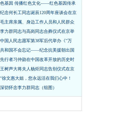
色基因 传播红色文化——红色基因传承
纪念何长工同志诞辰120周年座谈会在京
毛主席亲属、身边工作人员和人民群众
李力群同志与高岗同志合葬仪式在京举
中国人民志愿军第38军后代举办《“万
共和国不会忘记——纪念抗美援朝出国
先行者习仲勋在中国改革开放的历史时
王树声大将夫人杨炬同志告别仪式在京
“徐文惠大姐，您永远活在我们心中！
深切怀念李力群同志（组图）