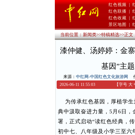
红色视频
|
红色联播
|
红色收藏
|
景区地图
|
当前位置：
新闻类
>>
特稿精选
>>
正文
漆仲健、汤婷婷：金寨
基因”主
来源：
中红网-中国红色文化旅游网
2026-06-11 11:55:03
【字号
大
为传承红色基因，厚植学生
典中汲取奋进力量，5月6日
署，正式启动“读红色经典，
初中七、八年级及小学三至六