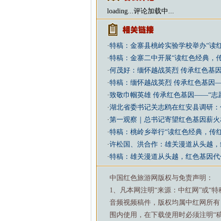
loading...
评论加载中...
·
特稿：金寨县桃岭实验学校举办“读红
·
特稿：金寨二中开展“读红色经典，
·
何茂好：缅怀越战英烈 传承红色基
·
特稿：缅怀越战英烈 传承红色基因
·
致敬巾帼英雄 传承红色基因——“志
·
湖北省委书记关志鸥在红安县调研：
·
第一观察｜总书记寄望红色基因薪火
·
特稿：桃岭乡举行“读红色经典，传
·
许松国、洪合作：雄关漫道从头越，
·
特稿：雄关漫道从头越，红色基因代
中国红色旅游网版权与免责声明：
1、凡本网注明“来源：中红网”或“
音频视频稿件，版权均属中红网所有
围内使用，在下载使用时必须注明“