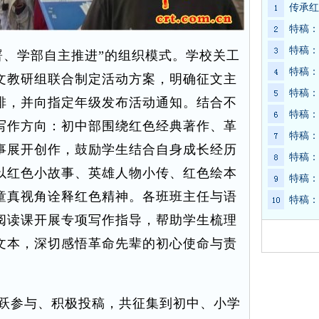
传承红
特稿：
特稿：
、学部自主推进”的组织模式。学校关工
特稿：
文教研组联合制定活动方案，明确征文主
特稿：
排，并向指定年级发布活动通知。结合不
特稿：
写作方向：初中部围绕红色经典著作、革
特稿：
事展开创作，鼓励学生结合自身成长经历
特稿：
以红色小故事、英雄人物小传、红色绘本
特稿：
童真视角诠释红色精神。各班班主任与语
特稿：
阅读课开展专项写作指导，帮助学生梳理
文本，深切感悟革命先辈的初心使命与责
跃参与、积极投稿，共征集到初中、小学