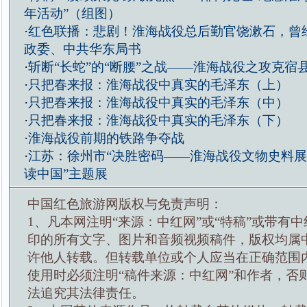
年活动”（组图）
·
红色联播：悲剧！淮海战役总后勤官饶漱石，曾
政委、中共华东局书
·
斩断“长蛇”的“断腰”之战——淮海战役之攻克宿
·
只把春来报：淮海战役中真实的毛泽东（上）
·
只把春来报：淮海战役中真实的毛泽东（中）
·
只把春来报：淮海战役中真实的毛泽东（下）
·
淮海战役前期的铁路争夺战
·
江苏：徐州市“决胜密码——淮海战役文物史料展
读中国”主题展
中国红色旅游网版权与免责声明：
1、凡本网注明“来源：中红网”或“特稿”或带有中
印的所有文字、图片和音频视频稿件，版权均属
许他人转载。但转载单位或个人应当在正确范围
使用时必须注明“稿件来源：中红网”和作者，否
法追究其法律责任。