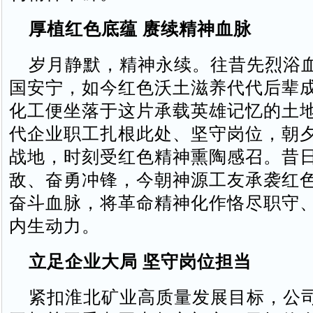
厚植红色底蕴 赓续精神血脉
岁月静默，精神永续。往昔先烈浴
国安宁，如今红色沃土滋养代代后辈
化工便坐落于这片承载英雄记忆的土
代企业职工扎根此处、坚守岗位，朝
战地，时刻受红色精神熏陶感召。昔
敌、奋勇冲锋，今朝神源工友承袭红
奋斗血脉，将革命精神化作恪尽职守
内生动力。
立足企业大局 坚守岗位担当
紧扣淮北矿业高质量发展目标，公