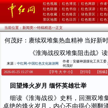
红色视频
|
红色博览
|
红色网群
|
作者
红色联播
|
红色书信
|
红色演讲
|
红色
红色收藏
|
红色格言
|
绿色景区
|
红色
景区地图
|
红色日历
|
红色图库
|
红色
当前位置：
新闻类
>>
特稿精选
>>
正文
何茂好：赓续双堆集热血精神 当好新
《淮海战役双堆集阻击战》读
作者：安徽神源煤化工关工委
来源：
中红网-中国红色文化旅游网
何茂好
2026-05-25 15:27:08
【字号
大
中
小
】
【
打印
】
【
投稿
回望烽火岁月 缅怀英雄壮举
细读《淮海战役》史料，回溯双堆
卓绝的烽火岁月，内心不由得心潮翻