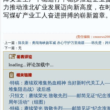
力推动淮北矿业发展迈向新高度，在
写煤矿产业工人奋进拼搏的崭新篇章
(责任编辑：cmsnews200
·上一篇：
陈良新：勇闯海峡扬军威 赤心守护万里南疆——韩先楚：跨
·下一篇：无
loading...
评论加载中...
·
特稿：赓续双堆集热血精神 当好新时代关工人—
堆集阻击战》读后感
·
只恒文：赓续荣光 致敬先烈——邮简见证“纪念淮
周年活动”（组图）
·
特稿：赓续荣光 致敬先烈——邮简见证“纪念淮海