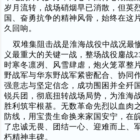
岁月流转，战场硝烟早已消散，但英
国、奋勇抗争的精神风骨，始终在这
久回响。
双堆集阻击战是淮海战役中战况最
义最重大的关键一战，整场战役鏖战2
时寒冬凛冽、风雪肆虐，炮火笼罩整
野战军与华东野战军紧密配合、协同
强意志与坚定信念，成功围困并全歼
锐兵团，彻底扭转战场局势，为淮海
胜利筑牢根基。无数革命先烈以血肉
防线，用宝贵生命换来家国安宁，在
了忠诚无畏、团结一心、迎难而上、
朽精神丰碑。