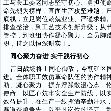
工与关工委老同志坚守初心、勇担使
命先烈为榜样，直面生产攻坚难题，
底线，立足岗位兢兢业业、严谨求精
排查整治，到工艺技术创新升级；从
管控，到班组协作凝心聚力，全员脚
职，持之以恒深耕实干。
同心聚力奋进 实干践行初心
昔日战场将士同心御敌，今朝矿区
进。全体职工效仿革命队伍的协作精
助、凝心聚力，摒弃浮躁散漫心态，
使命。以匠心筑牢安全生产防线，以
效益提升，在生产一线挥洒辛勤汗水
赛道奋勇争先，以平凡岗位的坚守，