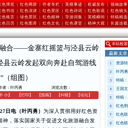
红色博览
|
红色网群
|
作者专栏
|
英模事迹
|
权威发布
|
领袖故事
红色书信
|
红色演讲
|
红色景区
|
红色诗词
|
红色歌谣
|
红色镜头
红色格言
|
绿色景区
|
红色精神
|
导游词集
|
英模瞬间
|
特稿精选
红色日历
|
红色图库
|
红色文化
|
红色课堂
|
精神大观
|
长篇连载
本
站检索
业融合——金寨红摇篮与泾县云岭
泾县云岭发起双向奔赴自驾游线
资源转
叶丙勇
”（组图）
特稿：
作者：叶丙勇
浏览次数：
王国文
中
小
】
【
打印
】
【
投稿
】
【
纠错
】
【
论坛
】
特稿：
红色荆
月27日电（叶丙勇）
为深入贯彻用好红色资
红色联
精神，落实国家关于促进文化旅游融合发
红色联