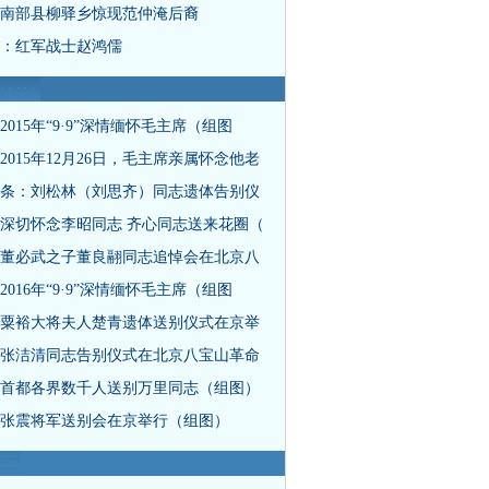
南部县柳驿乡惊现范仲淹后裔
：红军战士赵鸿儒
2015年“9·9”深情缅怀毛主席（组图
2015年12月26日，毛主席亲属怀念他老
条：刘松林（刘思齐）同志遗体告别仪
深切怀念李昭同志 齐心同志送来花圈（
董必武之子董良翮同志追悼会在北京八
2016年“9·9”深情缅怀毛主席（组图
粟裕大将夫人楚青遗体送别仪式在京举
张洁清同志告别仪式在北京八宝山革命
首都各界数千人送别万里同志（组图）
张震将军送别会在京举行（组图）