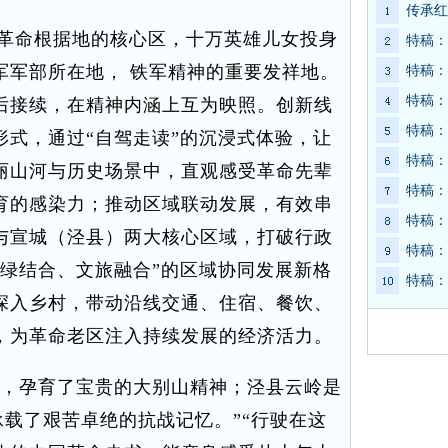
传承红
革命根据地的核心区，十万英雄儿女投身
特稿：
军军部所在地， 铁军精神的重要发祥地。
特稿：
特稿：
后接续，在精神内涵上互为映照。创新线
特稿：
形式，通过“自驾走读”的沉浸式体验，让
特稿：
丽山河与历史场景中，直观感受革命先辈
特稿：
育的感染力；推动区域联动发展，有效串
特稿：
与宣城（泾县）两大核心区域，打破行政
特稿：
红绿结合、文旅融合”的区域协同发展新格
特稿：
深入乡村，带动沿线交通、住宿、餐饮、
，为革命老区注入持续发展的经济活力。
’，孕育了宝贵的大别山精神；泾县云岭是
承载了艰苦卓绝的抗战记忆。”“行驶在这