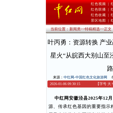
红色视频
|
红色联播
|
红色收藏
|
景区地图
|
当前位置：
新闻类
>>
特稿精选
>>
正文
叶丙勇：资源转换 产
星火“从皖西大别山至
路
来源：
中红网-中国红色文化旅游网
2026-01-06 09:30:15
【字号
大
中红网安徽泾县2025年12
源、传承红色基因的重要指示