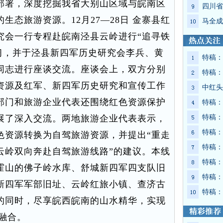
部署，深度挖掘我省大别山区域与皖南区
四川省
态旅游资源。12月27—28日 金寨县红
马全成
究会一行专程赴皖南泾县云岭进行“追寻铁
习，并于泾县新四军历史研究会李兵、黄
特稿：
同志进行座谈交流。座谈会上，双方分别
特稿：
资源及红军、新四军历史研究和宣传工作
中红头
部门和旅游企业代表还围绕红色资源保护
特稿：
展了深入交流。两地旅游企业代表表示，
特稿：
特稿：
色资源转换为自驾旅游资源，并提出“重走
特稿：
云岭双向奔赴自驾旅游线路”的建议。本线
特稿：
霍山的佛子岭水库、舒城新四军四支队旧
特稿：
新四军军部旧址、云岭红旅小镇、查济古
特稿：
的同时，尽享皖西皖南的山水精华，实现
美融合。