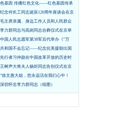
色基因 传播红色文化——红色基因传承
纪念何长工同志诞辰120周年座谈会在京
毛主席亲属、身边工作人员和人民群众
李力群同志与高岗同志合葬仪式在京举
中国人民志愿军第38军后代举办《“万
共和国不会忘记——纪念抗美援朝出国
先行者习仲勋在中国改革开放的历史时
王树声大将夫人杨炬同志告别仪式在京
“徐文惠大姐，您永远活在我们心中！
深切怀念李力群同志（组图）