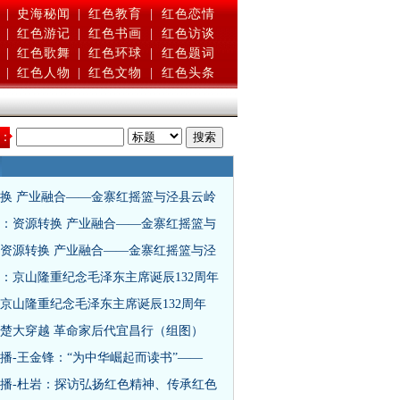
|
史海秘闻
|
红色教育
|
红色恋情
|
红色游记
|
红色书画
|
红色访谈
|
红色歌舞
|
红色环球
|
红色题词
|
红色人物
|
红色文物
|
红色头条
：
换 产业融合——金寨红摇篮与泾县云岭
：资源转换 产业融合——金寨红摇篮与
资源转换 产业融合——金寨红摇篮与泾
：京山隆重纪念毛泽东主席诞辰132周年
京山隆重纪念毛泽东主席诞辰132周年
楚大穿越 革命家后代宜昌行（组图）
播-王金锋：“为中华崛起而读书”——
播-杜岩：探访弘扬红色精神、传承红色