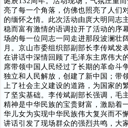
诞辰132周年。活动现场，气氛庄重
亮了每一个角落，仿佛也照亮了人们
的缅怀之情。此次活动由庹大明同志
稳而富有激情的语调拉开了活动的序
场的每一位同志一同走进那段波澜壮
月。京山市委组织部副部长李传斌发
在讲话中深情回顾了毛泽东主席伟大
席带领中国人民经过了长期的革命斗
独立和人民解放，创建了新中国；带
上了社会主义建设的道路，为国家的
了坚实基础。李传斌副部长强调，毛
精神是中华民族的宝贵财富，激励着
华儿女为实现中华民族伟大复兴而不
讲话引发了现场群众的强烈共鸣，大