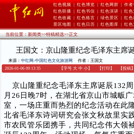
红色视频
|
红色博览
|
红色网群
|
作者
红色联播
|
红色书信
|
红色演讲
|
红色
红色收藏
|
红色格言
|
绿色景区
|
红色
景区地图
|
红色日历
|
红色图库
|
红色
当前位置：
新闻类
>>
特稿精选
>>
正文
王国文：京山隆重纪念毛泽东主席诞
来源：
中红网-中国红色文化旅游网
作者：王国文
2026-01-06 09:13:35
【字号
大
中
小
】
【
打印
】
【
投稿
京山隆重纪念毛泽东主席诞辰132周年2
月26日晚7时，在湖北省京山市城畈
室，一场庄重而热烈的纪念活动在此
北省毛泽东诗词研究会张文秋故里实
市农民管乐团携手，共同纪念伟大领